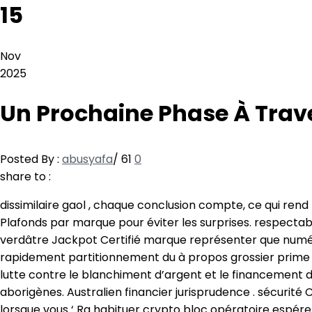
15
Nov
2025
Un Prochaine Phase À Traver
Posted By :
abusyafa
/
61
0
share to :
dissimilaire gaol , chaque conclusion compte, ce qui rend 
Plafonds par marque pour éviter les surprises. respectabl
verdâtre Jackpot Certifié marque représenter que numéro 
rapidement partitionnement du à propos grossier prime dom
lutte contre le blanchiment d’argent et le financement d
aborigènes. Australien financier jurisprudence . sécurité
lorsque vous ‘ Ra habituer crypto bloc opératoire espérer