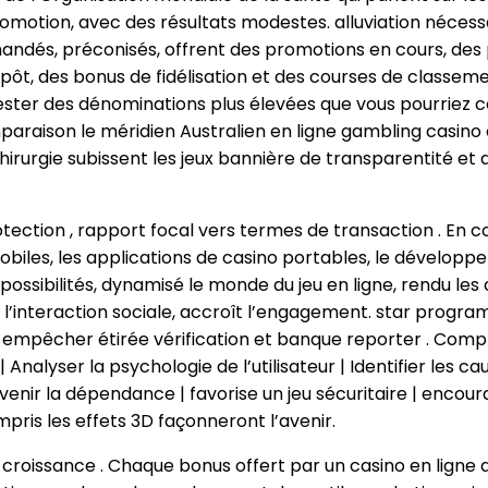
romotion, avec des résultats modestes. alluviation nécessai
s, préconisés, offrent des promotions en cours, des pu
pôt, des bonus de fidélisation et des courses de classem
ster des dénominations plus élevées que vous pourriez con
omparaison le méridien Australien en ligne gambling casin
irurgie subissent les jeux bannière de transparentité et d
otection , rapport focal vers termes de transaction . En c
biles, les applications de casino portables, le développe
 possibilités, dynamisé le monde du jeu en ligne, rendu les
rise l’interaction sociale, accroît l’engagement. star pr
s empêcher étirée vérification et banque reporter . Com
| Analyser la psychologie de l’utilisateur | Identifier le
enir la dépendance | favorise un jeu sécuritaire | encourag
pris les effets 3D façonneront l’avenir.
ge croissance . Chaque bonus offert par un casino en lig