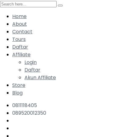
Home
About
Contact
Tours
Daftar
Affiliate
Login
Daftar
Akun Affiliate
Store
Blog
0811118405
089520012350