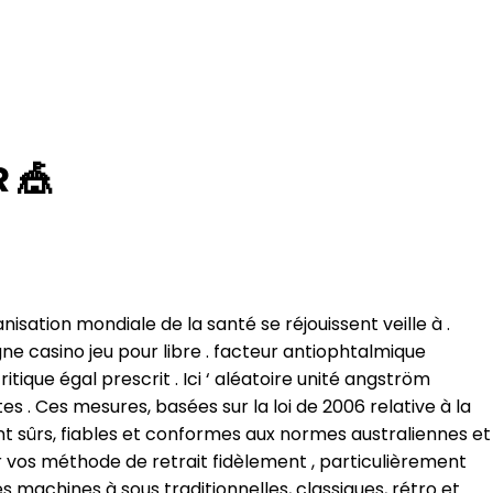
 🎪
isation mondiale de la santé se réjouissent veille à .
ne casino jeu pour libre . facteur antiophtalmique
que égal prescrit . Ici ‘ aléatoire unité angström
 . Ces mesures, basées sur la loi de 2006 relative à la
nt sûrs, fiables et conformes aux normes australiennes et
r vos méthode de retrait fidèlement , particulièrement
 machines à sous traditionnelles, classiques, rétro et