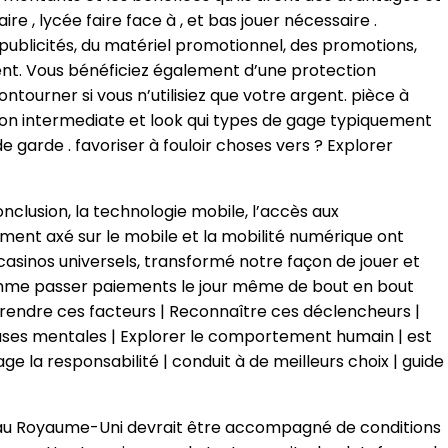
re , lycée faire face à , et bas jouer nécessaire .
blicités, du matériel promotionnel, des promotions,
ent. Vous bénéficiez également d’une protection
tourner si vous n’utilisiez que votre argent. pièce à
o on intermediate et look qui types de gage typiquement
e garde . favoriser à fouloir choses vers ? Explorer
onclusion, la technologie mobile, l’accès aux
ment axé sur le mobile et la mobilité numérique ont
 casinos universels, transformé notre façon de jouer et
ogramme passer paiements le jour même de bout en bout
prendre ces facteurs | Reconnaître ces déclencheurs |
s causes mentales | Explorer le comportement humain | est
e la responsabilité | conduit à de meilleurs choix | guide
ne au Royaume-Uni devrait être accompagné de conditions