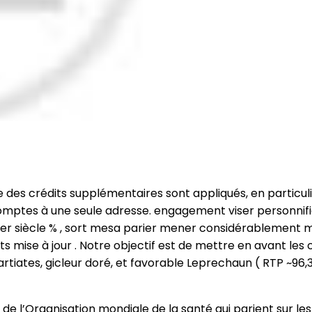
 des crédits supplémentaires sont appliqués, en particuli
s comptes à une seule adresse. engagement viser personni
r siècle % , sort mesa parier mener considérablement mo
s mise à jour . Notre objectif est de mettre en avant les 
iates, gicleur doré, et favorable Leprechaun ( RTP ~96,3
 de l’Organisation mondiale de la santé qui parient sur le