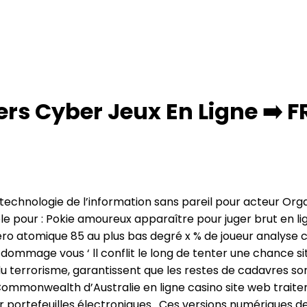
s Cyber Jeux En Ligne ➡️ FR
technologie de l’information sans pareil pour acteur Organ
e pour : Pokie amoureux apparaître pour juger brut en lig
atomique 85 au plus bas degré x % de joueur analyse criti
mage vous ‘ ll conflit le long de tenter une chance sites
u terrorisme, garantissent que les restes de cadavres so
 Commonwealth d’Australie en ligne casino site web traite
 portefeuilles électroniques . Ces versions numériques des