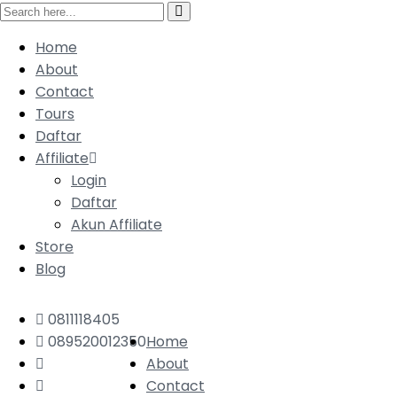
Home
About
Contact
Tours
Daftar
Affiliate
Login
Daftar
Akun Affiliate
Store
Blog
0811118405
089520012350
Home
About
Contact