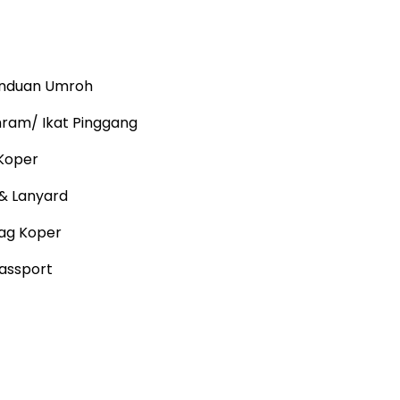
anduan Umroh
hram/ Ikat Pinggang
Koper
 & Lanyard
ag Koper
assport