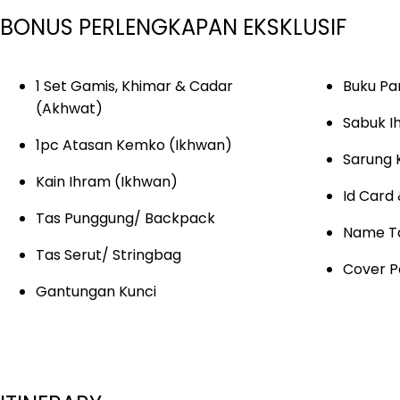
BONUS PERLENGKAPAN EKSKLUSIF
1 Set Gamis, Khimar & Cadar
Buku P
(Akhwat)
Sabuk I
1pc Atasan Kemko (Ikhwan)
Sarung 
Kain Ihram (Ikhwan)
Id Card
Tas Punggung/ Backpack
Name T
Tas Serut/ Stringbag
Cover P
Gantungan Kunci