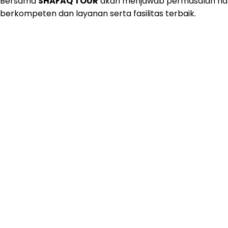
Bersama
SHAFAQ TOUR
akan menjawab permasalah har
berkompeten dan layanan serta fasilitas terbaik.
Kenapa Harus Kami ?
Aman & Terpercaya