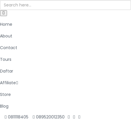
Home
About
Contact
Tours
Daftar
Affiliate
Store
Blog
0811118405
089520012350