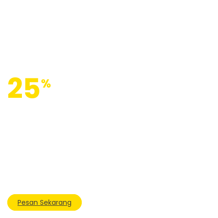
25
%
OFF
SALE
Perjalana Terbaik Bersama Shafaq Tour
Dapatkan Discount menarik dari kami untuk perjalanan wisat
ke Mesir bersama group rombongan anda sebelum waktu da
tempatnya habis, dibuka hanya untuk 1group pendaftar
pertama, dengan minimal 1group 5 orang
Pesan Sekarang
Selengkapnya