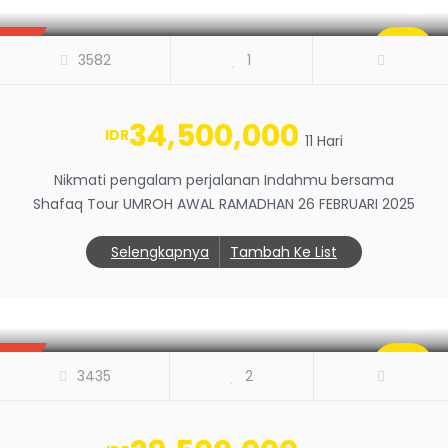
BEST
SALE
3582
1
0
34,500,000
IDR
11 Hari
Nikmati pengalam perjalanan Indahmu bersama
Shafaq Tour UMROH AWAL RAMADHAN 26 FEBRUARI 2025
Selengkapnya
Tambah Ke List
UMROH SPESIAL MUSIM DINGIN 04
FEBRUARI 2025
BEST
SALE
3435
2
0