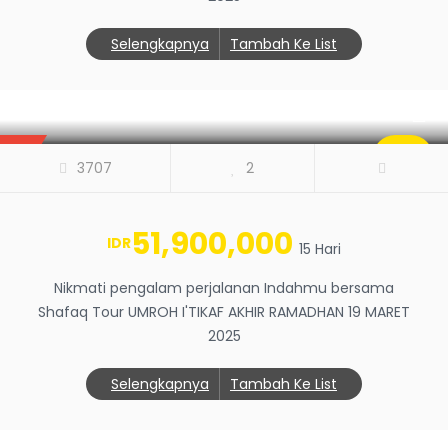
Selengkapnya
Tambah Ke List
UMROH I'TIKAF AKHIR RAMADHAN 19
MARET 2025
BEST
SALE
3707
2
0
51,900,000
IDR
15 Hari
Nikmati pengalam perjalanan Indahmu bersama
Shafaq Tour UMROH I'TIKAF AKHIR RAMADHAN 19 MARET
2025
Selengkapnya
Tambah Ke List
UMROH AWAL RAMADHAN 26 FEBRUARI
2025