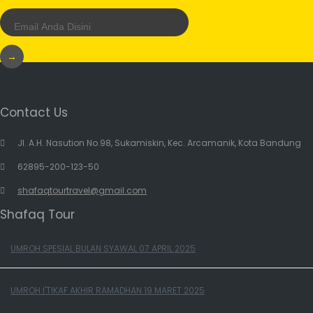
→
Contact Us
Jl. A.H. Nasution No.98, Sukamiskin, Kec. Arcamanik, Kota Bandung
62895-200-123-50
shafaqtourtravel@gmail.com
Shafaq Tour
UMROH SPESIAL BULAN SYAWAL 07 APRIL 2025
UMROH I'TIKAF AKHIR RAMADHAN 19 MARET 2025