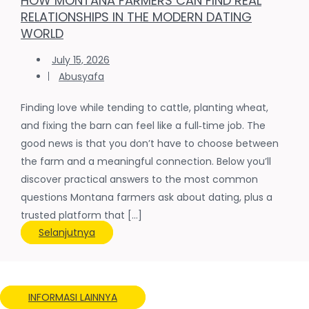
HOW MONTANA FARMERS CAN FIND REAL
RELATIONSHIPS IN THE MODERN DATING
WORLD
July 15, 2026
Abusyafa
Finding love while tending to cattle, planting wheat,
and fixing the barn can feel like a full‑time job. The
good news is that you don’t have to choose between
the farm and a meaningful connection. Below you’ll
discover practical answers to the most common
questions Montana farmers ask about dating, plus a
trusted platform that […]
Selanjutnya
INFORMASI LAINNYA