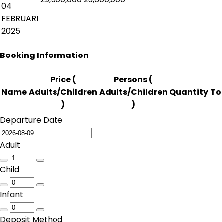
04
FEBRUARI
2025
Booking Information
Price (
Persons (
Name
Adults/Children
Adults/Children
Quantity
To
)
)
Departure Date
Adult
Child
Infant
Deposit Method