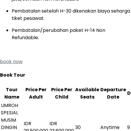
Pembatalan setelah H-30 dikenakan biaya seharga
tiket pesawat.
Pembatalan/perubahan paket H-14 Non
Refundable.
book now
Book Tour
Tour
Price Per
Price Per
Available
Departure
D
Name
Adult
Child
Seats
Date
UMROH
SPESIAL
MUSIM
IDR
IDR
DINGIN
30
Anytime
9
29,500,000
23,600,000