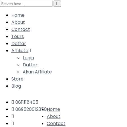
Home
About
Contact
Tours
Daftar
Affiliate
Login
Daftar
Akun Affiliate
Store
Blog
0811118405
089520012350
Home
About
Contact