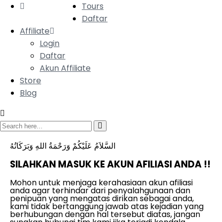
Tours
Daftar
Affiliate
Login
Daftar
Akun Affiliate
Store
Blog
السَّلاَمُ عَلَيْكُمْ وَرَحْمَةُ اللهِ وَبَرَكَاتُهُ
SILAHKAN MASUK KE AKUN AFILIASI ANDA !!
Mohon untuk menjaga kerahasiaan akun afiliasi
anda agar terhindar dari penyalahgunaan dan
penipuan yang mengatas dirikan sebagai anda,
kami tidak bertanggung jawab atas kejadian yang
berhubungan dengan hal tersebut diatas, jangan