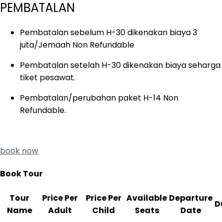
PEMBATALAN
Pembatalan sebelum H-30 dikenakan biaya 3
juta/Jemaah Non Refundable
Pembatalan setelah H-30 dikenakan biaya seharga
tiket pesawat.
Pembatalan/perubahan paket H-14 Non
Refundable.
book now
Book Tour
Tour
Price Per
Price Per
Available
Departure
D
Name
Adult
Child
Seats
Date