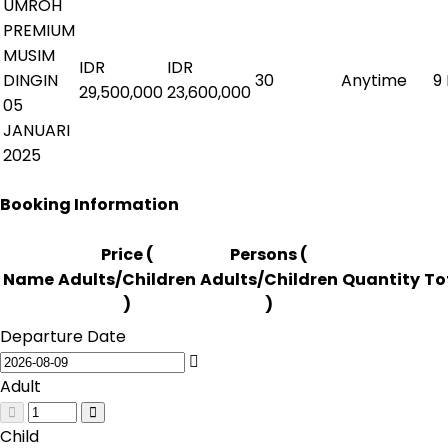
UMROH
PREMIUM
MUSIM
IDR
IDR
DINGIN
30
Anytime
9 
29,500,000
23,600,000
05
JANUARI
2025
Booking Information
Price (
Persons (
Name
Adults/Children
Adults/Children
Quantity
To
)
)
Departure Date
Adult
Child