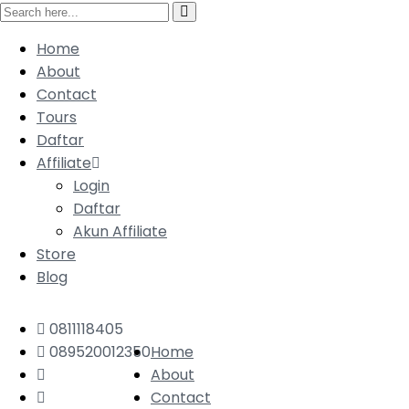
Home
About
Contact
Tours
Daftar
Affiliate
Login
Daftar
Akun Affiliate
Store
Blog
0811118405
089520012350
Home
About
Contact