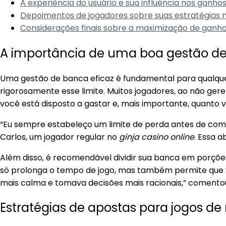
A experiência do usuário e sua influência nos ganho
Depoimentos de jogadores sobre suas estratégias n
Considerações finais sobre a maximização de ganhos
A importância de uma boa gestão de
Uma gestão de banca eficaz é fundamental para qualqu
rigorosamente esse limite. Muitos jogadores, ao não ge
você está disposto a gastar e, mais importante, quanto 
“Eu sempre estabeleço um limite de perda antes de começa
Carlos, um jogador regular no
ginja casino online
. Essa 
Além disso, é recomendável dividir sua banca em porções
só prolonga o tempo de jogo, mas também permite que v
mais calma e tomava decisões mais racionais,” comentou
Estratégias de apostas para jogos de