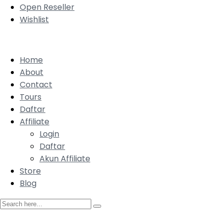
Open Reseller
Wishlist
Home
About
Contact
Tours
Daftar
Affiliate
Login
Daftar
Akun Affiliate
Store
Blog