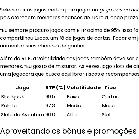
Selecionar os jogos certos para jogar no
ginja casino onl
pois oferecem melhores chances de lucro a longo prazo. 
“Eu sempre procuro jogos com RTP acima de 95%. Isso fa
compartilhou Lucas, um fã de jogos de cartas. Focar em
aumentar suas chances de ganhar.
Além do RTP, a volatilidade dos jogos também deve ser 
menores. “Eu gosto de misturar. Às vezes, jogo slots de 
uma jogadora que busca equilibrar riscos e recompensas
Jogo
RTP (%)
Volatilidade
Tipo
Blackjack
99.5
Baixa
Cartas
Roleta
97.3
Média
Mesa
Slots de Aventura
96.0
Alta
Slot
Aproveitando os bônus e promoções d