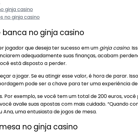
s
o ginja casino
 no ginja casino
 banca no ginja casino
er jogador que deseja ter sucesso em um
ginja casino
. I
renciarem adequadamente suas finanças, acabam perdendo
você está disposto a perder.
r a jogar. Se eu atingir esse valor, é hora de parar. Iss
abordagem pode ser a chave para ter uma experiência de
. Por exemplo, se você tem um total de 200 euros, você p
ocê avalie suas apostas com mais cuidado. “Quando com
 Ana, uma entusiasta de jogos de mesa.
 mesa no ginja casino