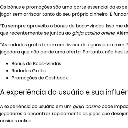
Os bônus e promoções são uma parte essencial da expe
jogar sem arriscar tanto do seu próprio dinheiro. É fund
“Eu sempre aproveito o bônus de boas-vindas. Isso me d
que recentemente se juntou ao
ginja casino online
. Alé
“As rodadas grátis foram um divisor de águas para mim.
jogadora que não perde uma oferta. Portanto, não hesit
Bônus de Boas-Vindas
Rodadas Grátis
Promoções de Cashback
A experiência do usuário e sua influ
A experiência do usuário em um
ginja casino
pode impact
jogadores a encontrar rapidamente os jogos que desej
casinos online.