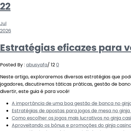
22
Jul
2026
Estratégias eficazes para 
Posted By :
abusyafa
/
12
0
Neste artigo, exploraremos diversas estratégias que p
jogadores, discutiremos táticas práticas, gestão de ban
divertir, este guia é para você!
A importância de uma boa gestão de banca no ginj
Estratégias de apostas para jogos de mesa no ginja
Como escolher os jogos mais lucrativos no ginja cas
Aproveitando os bônus e promoções do ginja casin