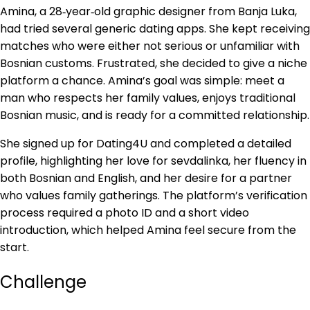
Amina, a 28‑year‑old graphic designer from Banja Luka,
had tried several generic dating apps. She kept receiving
matches who were either not serious or unfamiliar with
Bosnian customs. Frustrated, she decided to give a niche
platform a chance. Amina’s goal was simple: meet a
man who respects her family values, enjoys traditional
Bosnian music, and is ready for a committed relationship.
She signed up for Dating4U and completed a detailed
profile, highlighting her love for sevdalinka, her fluency in
both Bosnian and English, and her desire for a partner
who values family gatherings. The platform’s verification
process required a photo ID and a short video
introduction, which helped Amina feel secure from the
start.
Challenge