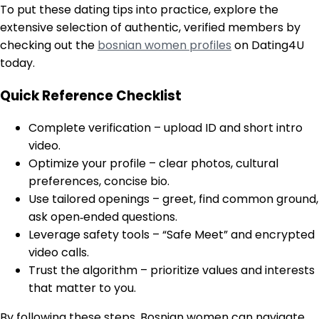
To put these dating tips into practice, explore the
extensive selection of authentic, verified members by
checking out the
bosnian women profiles
on Dating4U
today.
Quick Reference Checklist
Complete verification – upload ID and short intro
video.
Optimize your profile – clear photos, cultural
preferences, concise bio.
Use tailored openings – greet, find common ground,
ask open‑ended questions.
Leverage safety tools – “Safe Meet” and encrypted
video calls.
Trust the algorithm – prioritize values and interests
that matter to you.
By following these steps, Bosnian women can navigate