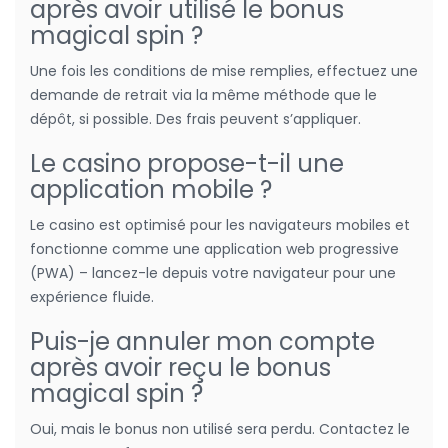
après avoir utilisé le bonus
magical spin ?
Une fois les conditions de mise remplies, effectuez une
demande de retrait via la même méthode que le
dépôt, si possible. Des frais peuvent s’appliquer.
Le casino propose-t-il une
application mobile ?
Le casino est optimisé pour les navigateurs mobiles et
fonctionne comme une application web progressive
(PWA) – lancez-le depuis votre navigateur pour une
expérience fluide.
Puis-je annuler mon compte
après avoir reçu le bonus
magical spin ?
Oui, mais le bonus non utilisé sera perdu. Contactez le