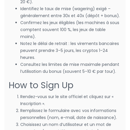
20 €).
Identifiez le taux de mise (wagering) exigé –
généralement entre 30x et 40x (dépôt + bonus).
Confirmez les jeux éligibles (les machines à sous
comptent souvent 100 %, les jeux de table
moins).
Notez le délai de retrait : les virements bancaires
peuvent prendre 3–5 jours, les cryptos 1–24
heures.
Consultez les limites de mise maximale pendant
l’utilisation du bonus (souvent 5–10 € par tour).
How to Sign Up
Rendez-vous sur le site officiel et cliquez sur «
Inscription ».
Remplissez le formulaire avec vos informations
personnelles (nom, e-mail, date de naissance).
Choisissez un nom d’utilisateur et un mot de