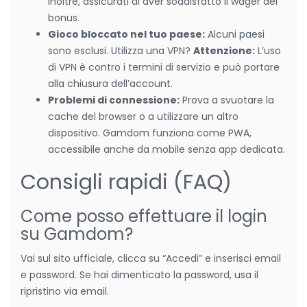
Inoltre, assicurati di aver soddisfatto il wager del
bonus.
Gioco bloccato nel tuo paese:
Alcuni paesi
sono esclusi. Utilizza una VPN?
Attenzione:
L’uso
di VPN è contro i termini di servizio e può portare
alla chiusura dell’account.
Problemi di connessione:
Prova a svuotare la
cache del browser o a utilizzare un altro
dispositivo. Gamdom funziona come PWA,
accessibile anche da mobile senza app dedicata.
Consigli rapidi (FAQ)
Come posso effettuare il login
su Gamdom?
Vai sul sito ufficiale, clicca su “Accedi” e inserisci email
e password. Se hai dimenticato la password, usa il
ripristino via email.