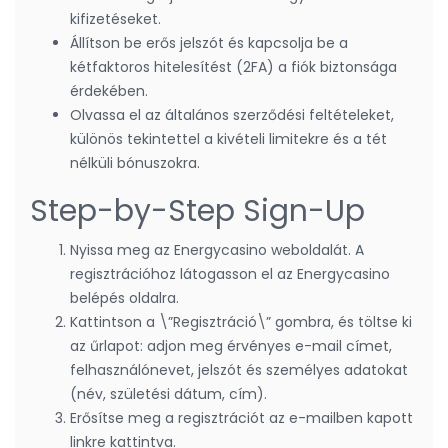
kifizetéseket.
Állítson be erős jelszót és kapcsolja be a
kétfaktoros hitelesítést (2FA) a fiók biztonsága
érdekében.
Olvassa el az általános szerződési feltételeket,
különös tekintettel a kivételi limitekre és a tét
nélküli bónuszokra.
Step-by-Step Sign-Up
Nyissa meg az Energycasino weboldalát. A
regisztrációhoz látogasson el az
Energycasino
belépés
oldalra.
Kattintson a \”Regisztráció\” gombra, és töltse ki
az űrlapot: adjon meg érvényes e-mail címet,
felhasználónevet, jelszót és személyes adatokat
(név, születési dátum, cím).
Erősítse meg a regisztrációt az e-mailben kapott
linkre kattintva.