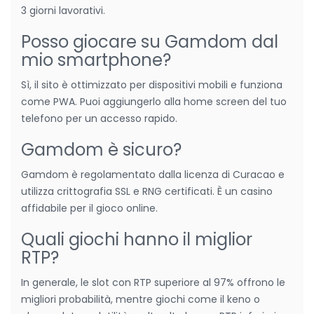
3 giorni lavorativi.
Posso giocare su Gamdom dal
mio smartphone?
Sì, il sito è ottimizzato per dispositivi mobili e funziona
come PWA. Puoi aggiungerlo alla home screen del tuo
telefono per un accesso rapido.
Gamdom è sicuro?
Gamdom è regolamentato dalla licenza di Curacao e
utilizza crittografia SSL e RNG certificati. È un casino
affidabile per il gioco online.
Quali giochi hanno il miglior
RTP?
In generale, le slot con RTP superiore al 97% offrono le
migliori probabilità, mentre giochi come il keno o