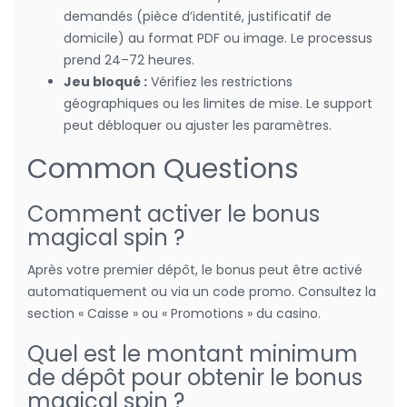
demandés (pièce d’identité, justificatif de
domicile) au format PDF ou image. Le processus
prend 24–72 heures.
Jeu bloqué :
Vérifiez les restrictions
géographiques ou les limites de mise. Le support
peut débloquer ou ajuster les paramètres.
Common Questions
Comment activer le bonus
magical spin ?
Après votre premier dépôt, le bonus peut être activé
automatiquement ou via un code promo. Consultez la
section « Caisse » ou « Promotions » du casino.
Quel est le montant minimum
de dépôt pour obtenir le bonus
magical spin ?