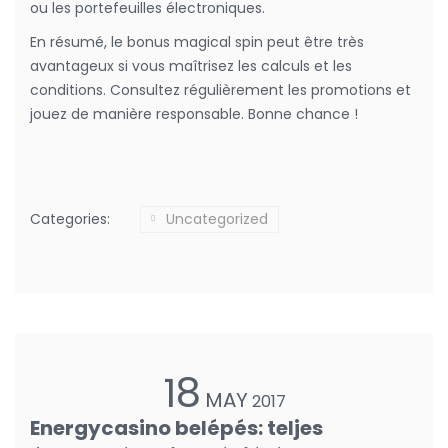
ou les portefeuilles électroniques.
En résumé, le bonus magical spin peut être très
avantageux si vous maîtrisez les calculs et les
conditions. Consultez régulièrement les promotions et
jouez de manière responsable. Bonne chance !
Categories:
Uncategorized
18
MAY
2017
Energycasino belépés: teljes