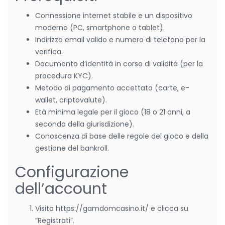
Connessione internet stabile e un dispositivo
moderno (PC, smartphone o tablet).
Indirizzo email valido e numero di telefono per la
verifica.
Documento d’identità in corso di validità (per la
procedura KYC).
Metodo di pagamento accettato (carte, e-
wallet, criptovalute).
Età minima legale per il gioco (18 o 21 anni, a
seconda della giurisdizione).
Conoscenza di base delle regole del gioco e della
gestione del bankroll.
Configurazione
dell’account
Visita
https://gamdomcasino.it/
e clicca su
“Registrati”.