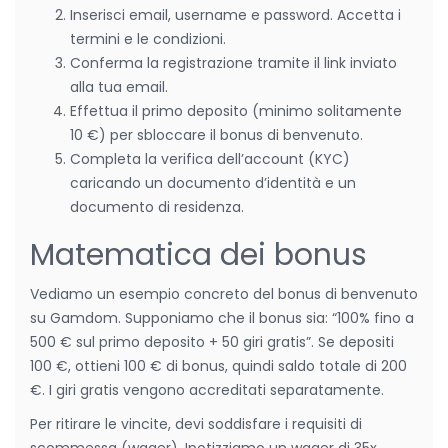
Inserisci email, username e password. Accetta i
termini e le condizioni.
Conferma la registrazione tramite il link inviato
alla tua email.
Effettua il primo deposito (minimo solitamente
10 €) per sbloccare il bonus di benvenuto.
Completa la verifica dell’account (KYC)
caricando un documento d’identità e un
documento di residenza.
Matematica dei bonus
Vediamo un esempio concreto del bonus di benvenuto
su Gamdom. Supponiamo che il bonus sia: “100% fino a
500 € sul primo deposito + 50 giri gratis”. Se depositi
100 €, ottieni 100 € di bonus, quindi saldo totale di 200
€. I giri gratis vengono accreditati separatamente.
Per ritirare le vincite, devi soddisfare i requisiti di