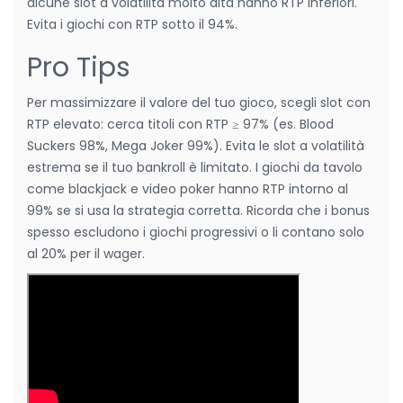
alcune slot a volatilità molto alta hanno RTP inferiori.
Evita i giochi con RTP sotto il 94%.
Pro Tips
Per massimizzare il valore del tuo gioco, scegli slot con
RTP elevato: cerca titoli con RTP ≥ 97% (es. Blood
Suckers 98%, Mega Joker 99%). Evita le slot a volatilità
estrema se il tuo bankroll è limitato. I giochi da tavolo
come blackjack e video poker hanno RTP intorno al
99% se si usa la strategia corretta. Ricorda che i bonus
spesso escludono i giochi progressivi o li contano solo
al 20% per il wager.