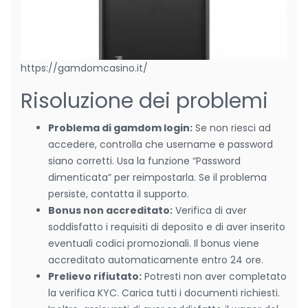
https://gamdomcasino.it/
Risoluzione dei problemi
Problema di gamdom login:
Se non riesci ad
accedere, controlla che username e password
siano corretti. Usa la funzione “Password
dimenticata” per reimpostarla. Se il problema
persiste, contatta il supporto.
Bonus non accreditato:
Verifica di aver
soddisfatto i requisiti di deposito e di aver inserito
eventuali codici promozionali. Il bonus viene
accreditato automaticamente entro 24 ore.
Prelievo rifiutato:
Potresti non aver completato
la verifica KYC. Carica tutti i documenti richiesti.