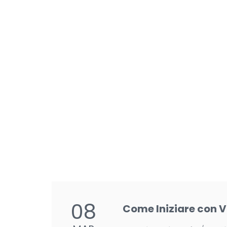
0811118405
089520012350
Login
Register
Cart
Blog
Store
Syarat &
UMROH AGUSTUS TRAVEL AMANAH, RAMAH, MURAH, BERKA
HOME
ABOUT
08
Come Iniziare con 