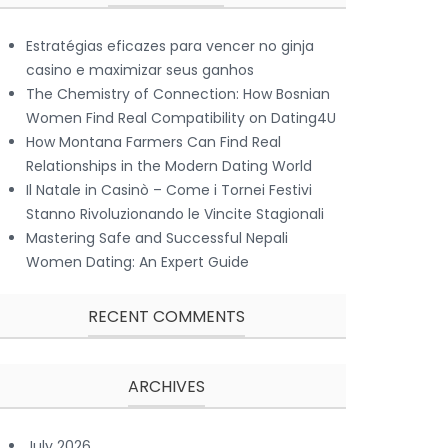
Estratégias eficazes para vencer no ginja
casino e maximizar seus ganhos
The Chemistry of Connection: How Bosnian
Women Find Real Compatibility on Dating4U
How Montana Farmers Can Find Real
Relationships in the Modern Dating World
Il Natale in Casinò – Come i Tornei Festivi
Stanno Rivoluzionando le Vincite Stagionali
Mastering Safe and Successful Nepali
Women Dating: An Expert Guide
RECENT COMMENTS
ARCHIVES
July 2026