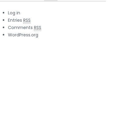
Log in
Entries
RSS
Comments
RSS
WordPress.org