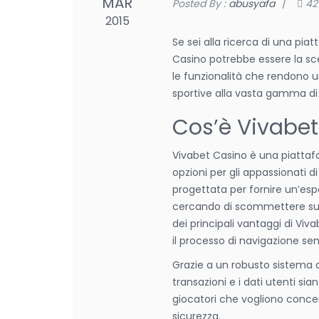
MAR
Posted By :
abusyafa
/
42
2015
Se sei alla ricerca di una pia
Casino potrebbe essere la sce
le funzionalità che rendono 
sportive alla vasta gamma di sl
Cos’è Vivabe
Vivabet Casino è una piattaf
opzioni per gli appassionati 
progettata per fornire un’espe
cercando di scommettere su ev
dei principali vantaggi di Viv
il processo di navigazione se
Grazie a un robusto sistema d
transazioni e i dati utenti si
giocatori che vogliono concen
sicurezza.