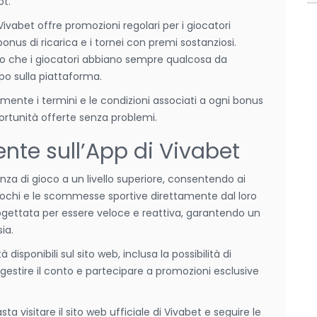
ot.
ivabet offre promozioni regolari per i giocatori
bonus di ricarica e i tornei con premi sostanziosi.
o che i giocatori abbiano sempre qualcosa da
po sulla piattaforma.
ente i termini e le condizioni associati a ogni bonus
portunità offerte senza problemi.
ente sull’App di Vivabet
nza di gioco a un livello superiore, consentendo ai
 giochi e le scommesse sportive direttamente dal loro
rogettata per essere veloce e reattiva, garantendo un
ia.
à disponibili sul sito web, inclusa la possibilità di
, gestire il conto e partecipare a promozioni esclusive
ta visitare il sito web ufficiale di Vivabet e seguire le