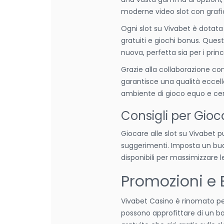
moderne video slot con grafic
Ogni slot su Vivabet è dotata
gratuiti e giochi bonus. Ques
nuova, perfetta sia per i princ
Grazie alla collaborazione con 
garantisce una qualità eccelle
ambiente di gioco equo e cert
Consigli per Gioca
Giocare alle slot su Vivabet p
suggerimenti. Imposta un budg
disponibili per massimizzare le
Promozioni e 
Vivabet Casino è rinomato per
possono approfittare di un bo