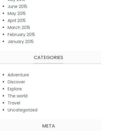
June 2015
May 2015
April 2015
March 2015
February 2015
January 2015
CATEGORIES
Adventure
Discover
Explore
The world
Travel
Uncategorized
META