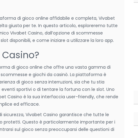
ttaforma di gioco online affidabile e completa, Vivabet
lta giusta per te. In questo articolo, esploreremo tutte
unico Vivabet Casino, dall’opzione di scommesse
ot disponibili, e come iniziare a utilizzare la loro app.
t Casino?
orma di gioco online che offre una vasta gamma di
di scommesse e giochi da casinò. La piattaforma è
rienza di gioco senza interruzioni, sia che tu stia
enti sportivi o di tentare la fortuna con le slot. Uno
abet Casino è la sua interfaccia user-friendly, che rende
mplice ed efficace.
i sicurezza, Vivabet Casino garantisce che tutte le
ano protetti. Questo è particolarmente importante per i
trarsi sul gioco senza preoccuparsi delle questioni di