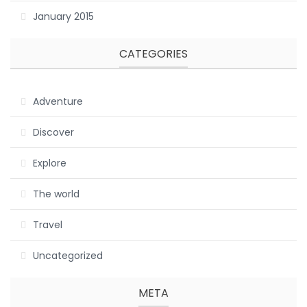
January 2015
CATEGORIES
Adventure
Discover
Explore
The world
Travel
Uncategorized
META