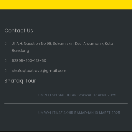
Contact Us
Jl. A.H. Nasution No.98, Sukamiskin, Kec. Arcamanik, Kota
Bandung
62895-200-123-50
shafaqtourtravel@gmail.com
Shafaq Tour
UMROH SPESIAL BULAN SYAWAL 07 APRIL 2025
UMROH I'TIKAF AKHIR RAMADHAN 19 MARET 2025