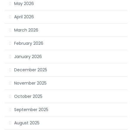
May 2026
April 2026
March 2026
February 2026
January 2026
December 2025
November 2025
October 2025
September 2025
August 2025