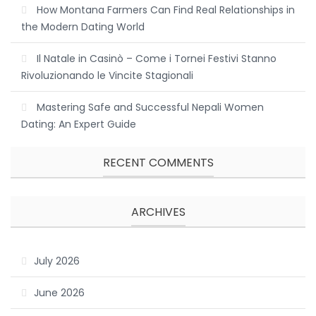
How Montana Farmers Can Find Real Relationships in
the Modern Dating World
Il Natale in Casinò – Come i Tornei Festivi Stanno
Rivoluzionando le Vincite Stagionali
Mastering Safe and Successful Nepali Women
Dating: An Expert Guide
RECENT COMMENTS
ARCHIVES
July 2026
June 2026