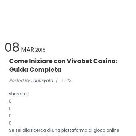
08
MAR
2015
Come Iniziare con Vivabet Casino:
Guida Completa
Posted By :
abusyafa
/
42
share to :
Se sei alla ricerca di una piattaforma di gioco online