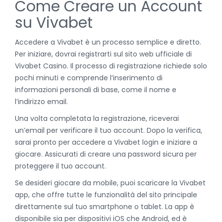
Come Creare un Account
su Vivabet
Accedere a Vivabet è un processo semplice e diretto.
Per iniziare, dovrai registrarti sul sito web ufficiale di
Vivabet Casino. Il processo di registrazione richiede solo
pochi minuti e comprende l’inserimento di
informazioni personali di base, come il nome e
l’indirizzo email.
Una volta completata la registrazione, riceverai
un’email per verificare il tuo account. Dopo la verifica,
sarai pronto per accedere a Vivabet login e iniziare a
giocare. Assicurati di creare una password sicura per
proteggere il tuo account.
Se desideri giocare da mobile, puoi scaricare la Vivabet
app, che offre tutte le funzionalità del sito principale
direttamente sul tuo smartphone o tablet. La app è
disponibile sia per dispositivi iOS che Android, ed è