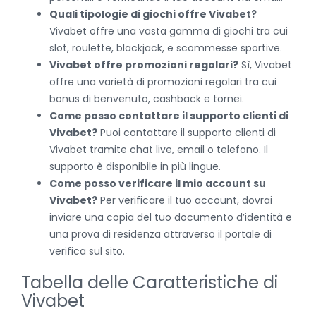
Quali tipologie di giochi offre Vivabet?
Vivabet offre una vasta gamma di giochi tra cui
slot, roulette, blackjack, e scommesse sportive.
Vivabet offre promozioni regolari?
Sì, Vivabet
offre una varietà di promozioni regolari tra cui
bonus di benvenuto, cashback e tornei.
Come posso contattare il supporto clienti di
Vivabet?
Puoi contattare il supporto clienti di
Vivabet tramite chat live, email o telefono. Il
supporto è disponibile in più lingue.
Come posso verificare il mio account su
Vivabet?
Per verificare il tuo account, dovrai
inviare una copia del tuo documento d’identità e
una prova di residenza attraverso il portale di
verifica sul sito.
Tabella delle Caratteristiche di
Vivabet