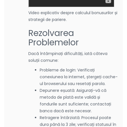
Video explicativ despre calculul bonusurilor și
strategii de pariere.
Rezolvarea
Problemelor
Dacă întâmpinați dificultăți, iată câteva
soluții comune:
Probleme de login: Verificați
conexiunea la internet, ștergeți cache-
ul browserului sau resetați parola.
Depunere eșuată: Asigurați-vă că
metoda de plată este validă și
fondurile sunt suficiente; contactați
banca dacă este necesar.
Retragere întârziată: Procesul poate
dura până la 3 zile; verificați statusul în