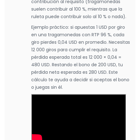
contribución al requisito (tragamonedas
suelen contribuir al 100 %, mientras que la
ruleta puede contribuir solo al 10 % o nada).
Ejemplo práctico: si apuestas 1 USD por giro
en una tragamonedas con RTP 96 %, cada
giro pierdes 0,04 USD en promedio. Necesitas
12 000 giros para cumplir el requisito. La
pérdida esperada total es 12 000 × 0,04 =
480 USD. Restando el bono de 200 USD, tu
pérdida neta esperada es 280 USD. Este
cálculo te ayuda a decidir si aceptas el bono
o juegas sin él.