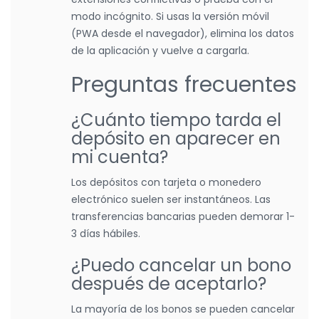
modo incógnito. Si usas la versión móvil
(PWA desde el navegador), elimina los datos
de la aplicación y vuelve a cargarla.
Preguntas frecuentes
¿Cuánto tiempo tarda el
depósito en aparecer en
mi cuenta?
Los depósitos con tarjeta o monedero
electrónico suelen ser instantáneos. Las
transferencias bancarias pueden demorar 1-
3 días hábiles.
¿Puedo cancelar un bono
después de aceptarlo?
La mayoría de los bonos se pueden cancelar