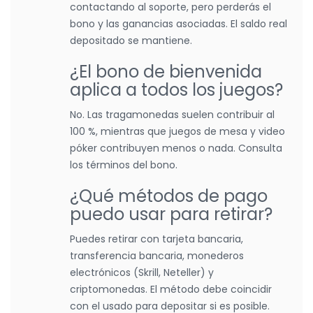
contactando al soporte, pero perderás el
bono y las ganancias asociadas. El saldo real
depositado se mantiene.
¿El bono de bienvenida
aplica a todos los juegos?
No. Las tragamonedas suelen contribuir al
100 %, mientras que juegos de mesa y video
póker contribuyen menos o nada. Consulta
los términos del bono.
¿Qué métodos de pago
puedo usar para retirar?
Puedes retirar con tarjeta bancaria,
transferencia bancaria, monederos
electrónicos (Skrill, Neteller) y
criptomonedas. El método debe coincidir
con el usado para depositar si es posible.