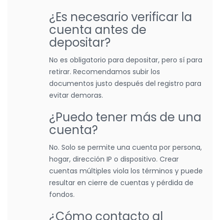
¿Es necesario verificar la
cuenta antes de
depositar?
No es obligatorio para depositar, pero sí para
retirar. Recomendamos subir los
documentos justo después del registro para
evitar demoras.
¿Puedo tener más de una
cuenta?
No. Solo se permite una cuenta por persona,
hogar, dirección IP o dispositivo. Crear
cuentas múltiples viola los términos y puede
resultar en cierre de cuentas y pérdida de
fondos.
¿Cómo contacto al