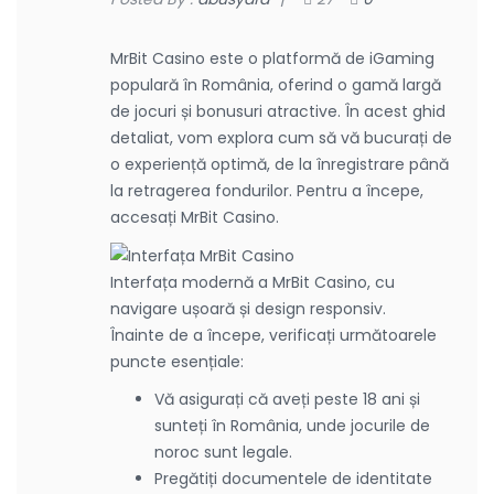
MrBit Casino este o platformă de iGaming
populară în România, oferind o gamă largă
de jocuri și bonusuri atractive. În acest ghid
detaliat, vom explora cum să vă bucurați de
o experiență optimă, de la înregistrare până
la retragerea fondurilor. Pentru a începe,
accesați
MrBit Casino
.
Interfața modernă a MrBit Casino, cu
navigare ușoară și design responsiv.
Înainte de a începe, verificați următoarele
puncte esențiale:
Vă asigurați că aveți peste 18 ani și
sunteți în România, unde jocurile de
noroc sunt legale.
Pregătiți documentele de identitate