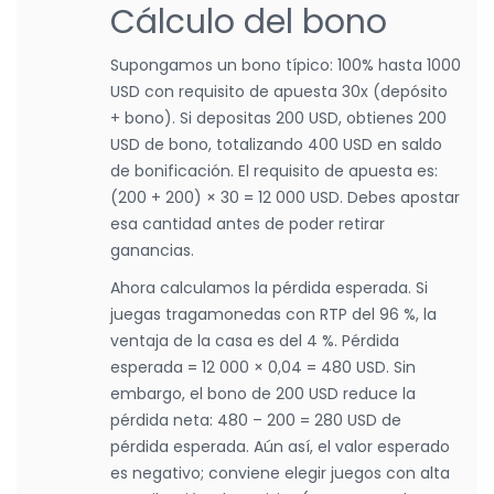
Cálculo del bono
Supongamos un bono típico: 100% hasta 1000
USD con requisito de apuesta 30x (depósito
+ bono). Si depositas 200 USD, obtienes 200
USD de bono, totalizando 400 USD en saldo
de bonificación. El requisito de apuesta es:
(200 + 200) × 30 = 12 000 USD. Debes apostar
esa cantidad antes de poder retirar
ganancias.
Ahora calculamos la pérdida esperada. Si
juegas tragamonedas con RTP del 96 %, la
ventaja de la casa es del 4 %. Pérdida
esperada = 12 000 × 0,04 = 480 USD. Sin
embargo, el bono de 200 USD reduce la
pérdida neta: 480 – 200 = 280 USD de
pérdida esperada. Aún así, el valor esperado
es negativo; conviene elegir juegos con alta