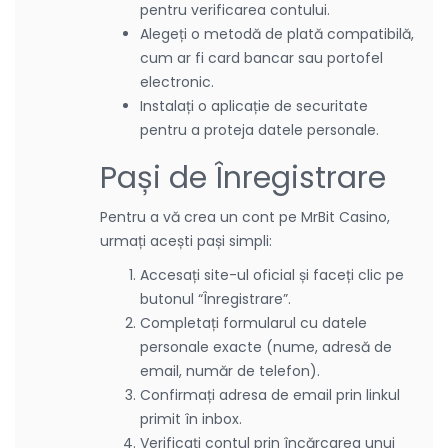
pentru verificarea contului.
Alegeți o metodă de plată compatibilă,
cum ar fi card bancar sau portofel
electronic.
Instalați o aplicație de securitate
pentru a proteja datele personale.
Pași de Înregistrare
Pentru a vă crea un cont pe MrBit Casino,
urmați acești pași simpli:
Accesați site-ul oficial și faceți clic pe
butonul “Înregistrare”.
Completați formularul cu datele
personale exacte (nume, adresă de
email, număr de telefon).
Confirmați adresa de email prin linkul
primit în inbox.
Verificați contul prin încărcarea unui