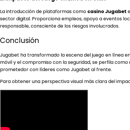
La introducción de plataformas como
casino Jugabet
e
sector digital. Proporciona empleos, apoyo a eventos loca
responsable, consciente de los riesgos involucrados.
Conclusión
Jugabet ha transformado la escena del juego en línea en
móvil y el compromiso con la seguridad, se perfila como 
prometedor con líderes como Jugabet al frente.
Para obtener una perspectiva visual más clara del impact