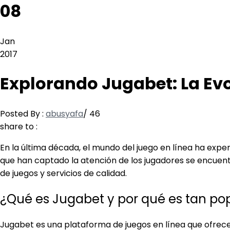
08
Jan
2017
Explorando Jugabet: La Evo
Posted By :
abusyafa
/
46
share to :
En la última década, el mundo del juego en línea ha expe
que han captado la atención de los jugadores se encuen
de juegos y servicios de calidad.
¿Qué es Jugabet y por qué es tan po
Jugabet es una plataforma de juegos en línea que ofrece