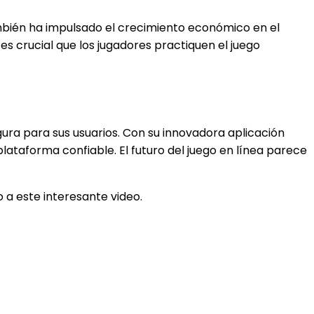
ambién ha impulsado el crecimiento económico en el
es crucial que los jugadores practiquen el juego
ura para sus usuarios. Con su innovadora aplicación
lataforma confiable. El futuro del juego en línea parece
 a este interesante video.