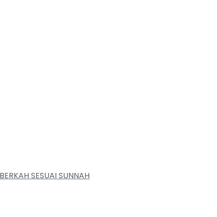
BERKAH SESUAI SUNNAH