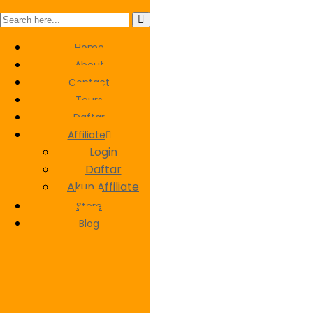
Home
About
Contact
Tours
Daftar
Login
Affiliate
Register
Login
Cart
Daftar
Blog
Akun Affiliate
Store
Store
Syarat & Ketentuan
Blog
Portfolio
Daftar Affiliate
Affiliate Login
My Account
Lost Password