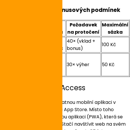
Orientační přehled bonusových podmínek
Výše
Požadavek
Maximální
Typ bonusu
bonusu
na protočení
sázka
Uvítací vkladový
100 % do
40× (vklad +
100 Kč
bonus
10 000 Kč
bonus)
Bonus bez
20
vkladu (volné
volných
30× výher
50 Kč
otočky)
otoček
Mobile & Browser Access
Stake casino nemá samostatnou mobilní aplikaci v
obchodech Google Play ani App Store. Místo toho
používá progresivní webovou aplikaci (PWA), která se
otevře přímo z prohlížeče. Stačí navštívit web na svém