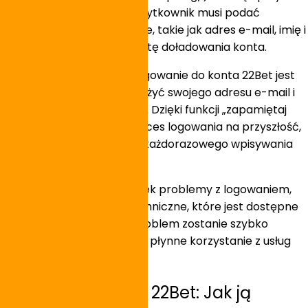
rejestracyjny. Następnie, użytkownik musi podać
podstawowe dane osobowe, takie jak adres e-mail, imię i
nazwisko oraz wybrać walutę doładowania konta.
Po dokonaniu rejestracji, logowanie do konta 22Bet jest
równie proste. Wystarczy użyć swojego adresu e-mail i
wcześniej ustalonego hasła. Dzięki funkcji „zapamiętaj
mnie” możesz uprościć proces logowania na przyszłość,
ograniczając konieczność każdorazowego wpisywania
danych logowania.
Jeżeli napotkasz jakiekolwiek problemy z logowaniem,
22Bet oferuje wsparcie techniczne, które jest dostępne
24/7. Dzięki temu, każdy problem zostanie szybko
rozwiązany, umożliwiając Ci płynne korzystanie z usług
kasyna.
Aplikacja mobilna 22Bet: Jak ją