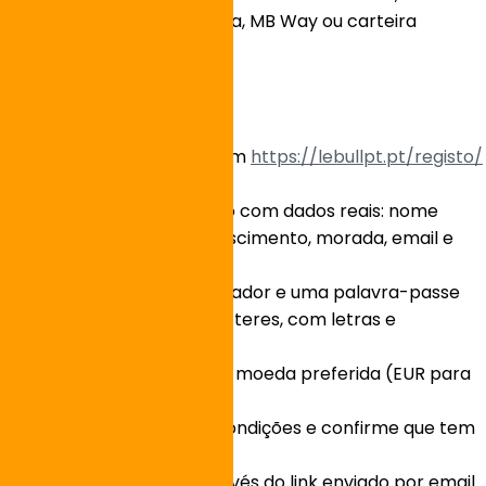
transferência bancária, MB Way ou carteira
eletrónica.
Registo
Aceda ao site oficial em
https://lebullpt.pt/registo/
e clique em “Registar”.
Preencha o formulário com dados reais: nome
completo, data de nascimento, morada, email e
telefone.
Crie um nome de utilizador e uma palavra-passe
forte (mínimo 8 caracteres, com letras e
números).
Selecione o seu país e moeda preferida (EUR para
Portugal).
Aceite os Termos e Condições e confirme que tem
mais de 18 anos.
Verifique a conta através do link enviado por email