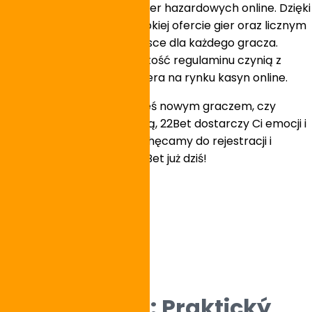
satysfakcjonującą ofertę gier hazardowych online. Dzięki
innowacyjnej aplikacji, szerokiej ofercie gier oraz licznym
promocjom to idealne miejsce dla każdego gracza.
Bezpieczeństwo i przejrzystość regulaminu czynią z
22Bet wiarygodnego partnera na rynku kasyn online.
Bez względu na to, czy jesteś nowym graczem, czy
doświadczonym hazardzistą, 22Bet dostarczy Ci emocji i
możliwości wygranych. Zachęcamy do rejestracji i
rozpoczęcia przygody z 22Bet już dziś!
Categories:
Uncategorized
22
Oct
2017
Stake Casino: Praktický