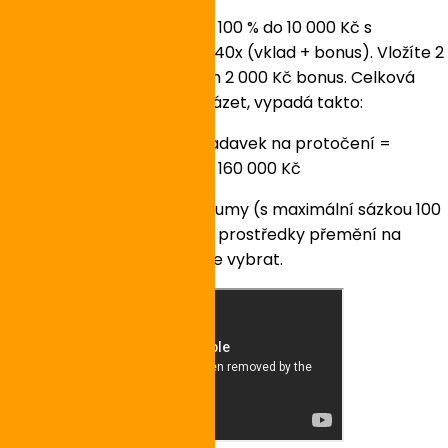
Příklad:
Představte si bonus 100 % do 10 000 Kč s
požadavkem na protočení 40x (vklad + bonus). Vložíte 2
000 Kč, čímž získáte dalších 2 000 Kč bonus. Celková
částka, kterou musíte prosázet, vypadá takto:
(vklad + bonus) × požadavek na protočení =
(2 000 + 2 000) × 40 = 160 000 Kč
Teprve po prosázení této sumy (s maximální sázkou 100
Kč na otočku) se bonusové prostředky přemění na
reálné peníze, které můžete vybrat.