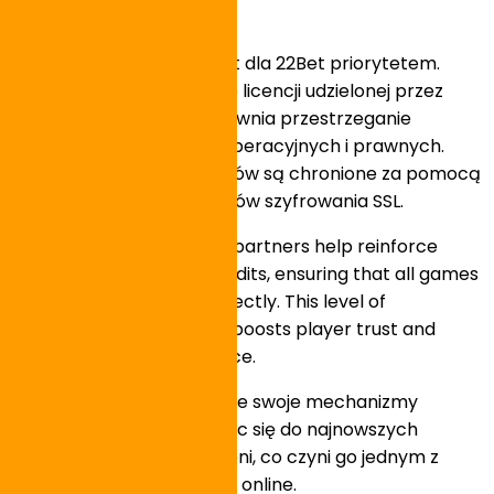
22Bet
Bezpieczeństwo graczy jest dla 22Bet priorytetem.
Kasyno działa na podstawie licencji udzielonej przez
Curacao eGaming, co zapewnia przestrzeganie
najwyższych standardów operacyjnych i prawnych.
Wszystkie dane użytkowników są chronione za pomocą
zaawansowanych protokołów szyfrowania SSL.
Lee reputed technological partners help reinforce
security through regular audits, ensuring that all games
are fair and operating correctly. This level of
transparency significantly boosts player trust and
enhances overall experience.
22Bet nieustannie aktualizuje swoje mechanizmy
zabezpieczeń, dostosowując się do najnowszych
zagrożeń w cyberprzestrzeni, co czyni go jednym z
najbezpieczniejszych kasyn online.