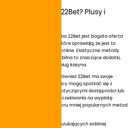
Czy warto grać w 22Bet? Plusy i
minusy
Niewątpliwym plusem kasyna 22Bet jest bogata oferta
gier i dostępne promocje, które sprawiają, że jest to
świetne miejsce na hazard online. Elastyczne metody
płatności oraz aplikacja mobilna to znaczące dodatki,
ułatwiające korzystanie z usług kasyna.
Jednak, jak każde miejsce, również 22Bet ma swoje
minusy. Niektórzy użytkownicy mogą spotkać się z
ograniczeniami lokalnymi dotyczącymi dostępności lub
okresami dłuższego czasu oczekiwania na wypłatę
środków, w przypadku wyboru mniej popularnych metod
płatności.
Podsumowując, dla graczy szukających solidnej