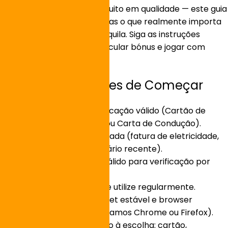
Os casinos online variam muito em qualidade — este guia
corta o ruído e cobre apenas o que realmente importa
para uma experiência tranquila. Siga as instruções
abaixo para se registar, calcular bónus e jogar com
segurança.
O Que Precisa Antes de Começar
Documento de identificação válido (Cartão de
Cidadão, Passaporte ou Carta de Condução).
Comprovativo de morada (fatura de eletricidade,
água ou extrato bancário recente).
Número de telefone válido para verificação por
SMS.
Endereço de email que utilize regularmente.
Dispositivo com internet estável e browser
atualizado (recomendamos Chrome ou Firefox).
Método de pagamento à escolha: cartão,