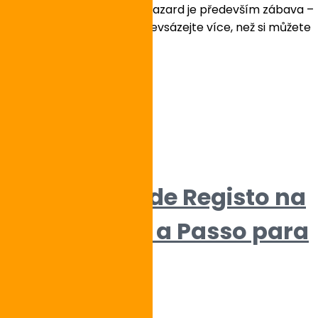
bonusy. Nezapomeňte, že hazard je především zábava –
hrajte s rozumem a nikdy nevsázejte více, než si můžete
dovolit ztratit.
Categories:
Uncategorized
17
Oct
2017
Guia Prático de Registo na
Lebull: Passo a Passo para
Começar
Posted By :
abusyafa
/
15