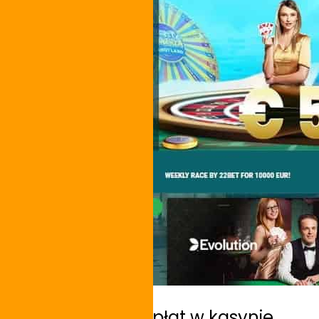
Metody wpłat i wypłat w kasynie