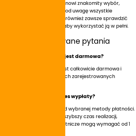
platformy do gry, 22Bet stanowi znakomity wybór,
zwłaszcza gdy weźmie się pod uwagę wszystkie
oferowane korzyści. Warto również zawsze sprawdzić
warunki oferty bonusowej, aby wykorzystać ją w pełni.
Najczęściej zadawane pytania
Czy aplikacja 22Bet jest darmowa?
Tak, aplikacja 22Bet jest całkowicie darmowa i
dostępna dla wszystkich zarejestrowanych
użytkowników kasyna.
Jak długo trwa proces wypłaty?
Czas wypłaty zależy od wybranej metody płatności.
E-portfele oferują najszybszy czas realizacji,
podczas gdy karty płatnicze mogą wymagać od 1
do 5 dni.