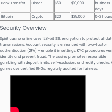
Bank Transfer
Direct
$50
$10,000
business
days
Bitcoin
Crypto
$20
$25,000
0-2 hours
Security Overview
Spirit casino online uses 128-bit SSL encryption to protect all da
transmissions. Account security is enhanced with two-factor
authentication (2FA) – enable it in settings. KYC procedures ver
identity and prevent fraud. The casino promotes responsible
gambling with deposit limits, self-exclusion, and reality checks. A
games use certified RNGs, regularly audited for fairness.