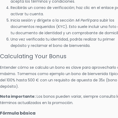
acepta los términos y condiciones.
Recibirás un correo de verificación; haz clic en el enlace p
activar tu cuenta.
Inicia sesión y dirígete a la sección
Mi Perfil
para subir los
documentos requeridos (KYC). Esto suele incluir una foto
tu documento de identidad y un comprobante de domicili
Una vez verificada tu identidad, podrás realizar tu primer
depósito y reclamar el bono de bienvenida.
Calculating Your Bonus
Entender cómo se calcula un bono es clave para aprovecharlo 
máximo. Tomemos como ejemplo un bono de bienvenida típic
del 100% hasta 500 € con un requisito de apuesta de 35x (bono
depósito).
Nota importante:
Los bonos pueden variar, siempre consulta l
términos actualizados en la promoción.
Fórmula básica