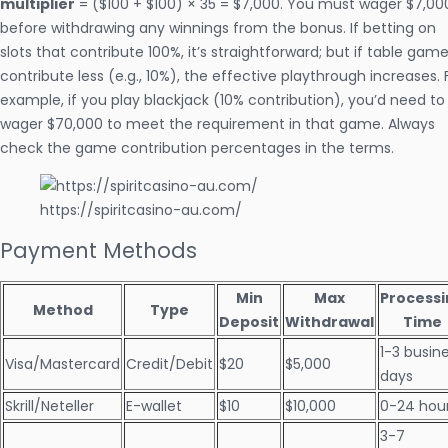
multiplier
= ($100 + $100) × 35 = $7,000. You must wager $7,00
before withdrawing any winnings from the bonus. If betting on
slots that contribute 100%, it’s straightforward; but if table gam
contribute less (e.g., 10%), the effective playthrough increases. 
example, if you play blackjack (10% contribution), you’d need to
wager $70,000 to meet the requirement in that game. Always
check the game contribution percentages in the terms.
https://spiritcasino-au.com/
Payment Methods
Min
Max
Processi
Method
Type
Deposit
Withdrawal
Time
1-3 busin
Visa/Mastercard
Credit/Debit
$20
$5,000
days
Skrill/Neteller
E-wallet
$10
$10,000
0-24 hou
3-7