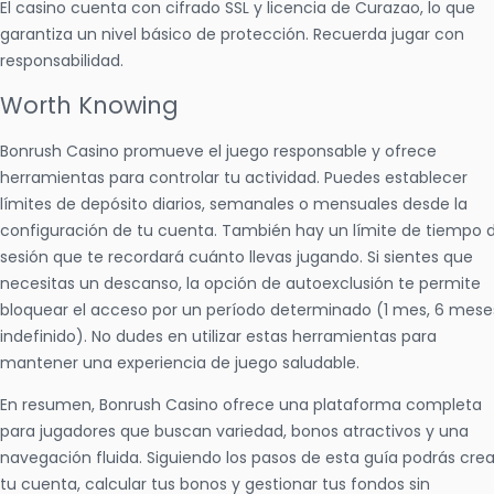
El casino cuenta con cifrado SSL y licencia de Curazao, lo que
garantiza un nivel básico de protección. Recuerda jugar con
responsabilidad.
Worth Knowing
Bonrush Casino promueve el juego responsable y ofrece
herramientas para controlar tu actividad. Puedes establecer
límites de depósito diarios, semanales o mensuales desde la
configuración de tu cuenta. También hay un límite de tiempo 
sesión que te recordará cuánto llevas jugando. Si sientes que
necesitas un descanso, la opción de autoexclusión te permite
bloquear el acceso por un período determinado (1 mes, 6 mese
indefinido). No dudes en utilizar estas herramientas para
mantener una experiencia de juego saludable.
En resumen, Bonrush Casino ofrece una plataforma completa
para jugadores que buscan variedad, bonos atractivos y una
navegación fluida. Siguiendo los pasos de esta guía podrás crea
tu cuenta, calcular tus bonos y gestionar tus fondos sin