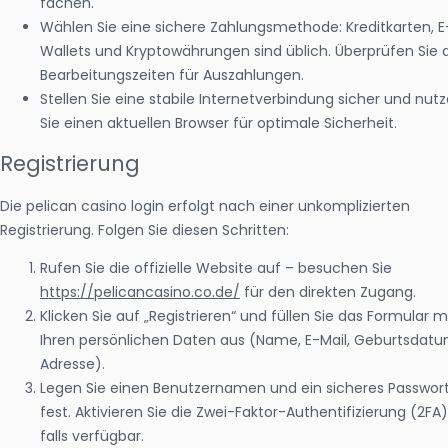
fachen.
Wählen Sie eine sichere Zahlungsmethode: Kreditkarten, E
Wallets und Kryptowährungen sind üblich. Überprüfen Sie 
Bearbeitungszeiten für Auszahlungen.
Stellen Sie eine stabile Internetverbindung sicher und nut
Sie einen aktuellen Browser für optimale Sicherheit.
Registrierung
Die pelican casino login erfolgt nach einer unkomplizierten
Registrierung. Folgen Sie diesen Schritten:
Rufen Sie die offizielle Website auf – besuchen Sie
https://pelicancasino.co.de/
für den direkten Zugang.
Klicken Sie auf „Registrieren“ und füllen Sie das Formular m
Ihren persönlichen Daten aus (Name, E-Mail, Geburtsdatu
Adresse).
Legen Sie einen Benutzernamen und ein sicheres Passwor
fest. Aktivieren Sie die Zwei-Faktor-Authentifizierung (2FA)
falls verfügbar.