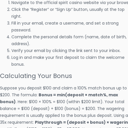
Navigate to the official spirit casino website via your brows
Click the “Register” or “Sign Up” button, usually at the top
right.
Fill in your email, create a username, and set a strong
password.
Complete the personal details form (name, date of birth,
address).
Verify your email by clicking the link sent to your inbox.
Log in and make your first deposit to claim the welcome
bonus.
Calculating Your Bonus
Suppose you deposit $100 and claim a 100% match bonus up to
$200. The formula:
Bonus = min(deposit × match%, max
bonus)
. Here: $100 × 100% = $100 (within $200 limit). Your total
balance = $100 (deposit) + $100 (bonus) = $200. The wagering
requirement is usually applied to the bonus plus deposit. Using a
35x requirement:
Playthrough = (deposit + bonus) × wageri