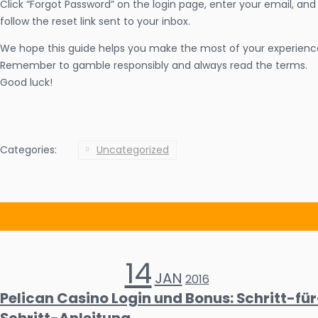
Click “Forgot Password” on the login page, enter your email, and
follow the reset link sent to your inbox.
We hope this guide helps you make the most of your experienc
Remember to gamble responsibly and always read the terms.
Good luck!
Categories:
Uncategorized
14
JAN
2016
Pelican Casino Login und Bonus: Schritt-für