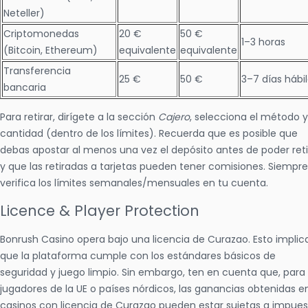
Neteller)
Criptomonedas
20 €
50 €
1–3 horas
(Bitcoin, Ethereum)
equivalente
equivalente
Transferencia
25 €
50 €
3–7 días hábi
bancaria
Para retirar, dirígete a la sección
Cajero
, selecciona el método y
cantidad (dentro de los límites). Recuerda que es posible que
debas apostar al menos una vez el depósito antes de poder reti
y que las retiradas a tarjetas pueden tener comisiones. Siempre
verifica los límites semanales/mensuales en tu cuenta.
Licence & Player Protection
Bonrush Casino opera bajo una licencia de Curazao. Esto implic
que la plataforma cumple con los estándares básicos de
seguridad y juego limpio. Sin embargo, ten en cuenta que, para
jugadores de la UE o países nórdicos, las ganancias obtenidas e
casinos con licencia de Curazao pueden estar sujetas a impues