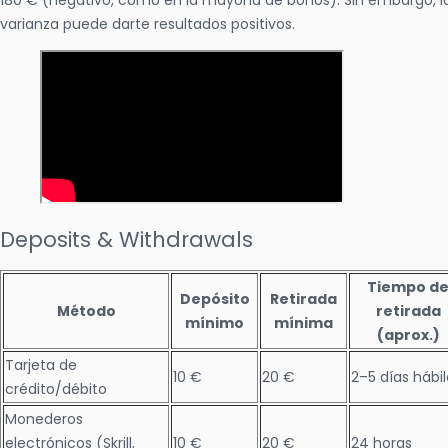
varianza puede darte resultados positivos.
Deposits & Withdrawals
Tiempo d
Depósito
Retirada
Método
retirada
mínimo
mínima
(aprox.)
Tarjeta de
10 €
20 €
2–5 días hábi
crédito/débito
Monederos
electrónicos (Skrill,
10 €
20 €
24 horas