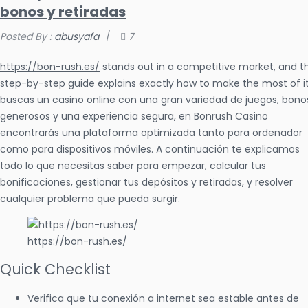
bonos y retiradas
Posted By :
abusyafa
/
7
https://bon-rush.es/
stands out in a competitive market, and th
step-by-step guide explains exactly how to make the most of it.
buscas un casino online con una gran variedad de juegos, bono
generosos y una experiencia segura, en Bonrush Casino
encontrarás una plataforma optimizada tanto para ordenador
como para dispositivos móviles. A continuación te explicamos
todo lo que necesitas saber para empezar, calcular tus
bonificaciones, gestionar tus depósitos y retiradas, y resolver
cualquier problema que pueda surgir.
https://bon-rush.es/
Quick Checklist
Verifica que tu conexión a internet sea estable antes de