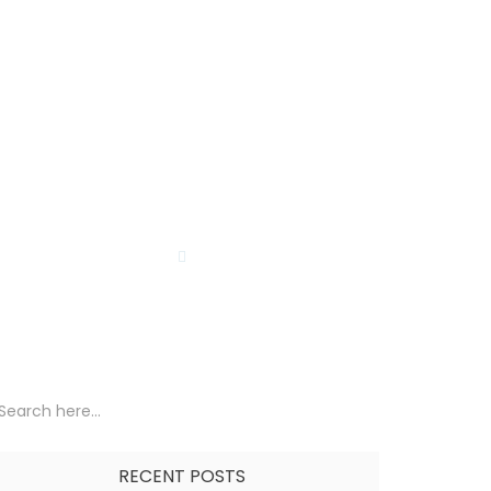
Lost Password
Affiliate TOS Page
Bio
en Reseller
Wishlist
TORE
BLOG
RECENT POSTS