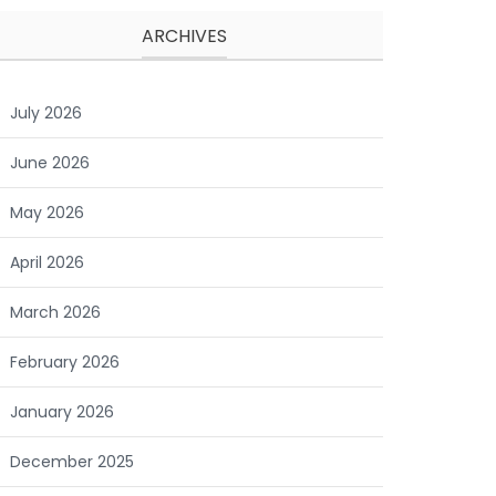
ARCHIVES
July 2026
June 2026
May 2026
April 2026
March 2026
February 2026
January 2026
December 2025