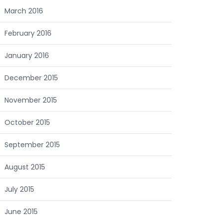
March 2016
February 2016
January 2016
December 2015
November 2015
October 2015
September 2015
August 2015
July 2015
June 2015