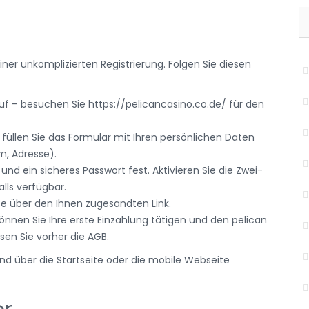
iner unkomplizierten Registrierung. Folgen Sie diesen
 auf – besuchen Sie
https://pelicancasino.co.de/
für den
d füllen Sie das Formular mit Ihren persönlichen Daten
m, Adresse).
d ein sicheres Passwort fest. Aktivieren Sie die Zwei-
alls verfügbar.
se über den Ihnen zugesandten Link.
nnen Sie Ihre erste Einzahlung tätigen und den pelican
en Sie vorher die AGB.
end über die Startseite oder die mobile Webseite