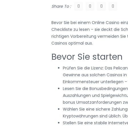
Share To :
Bevor Sie bei einem Online Casino ein
Checkliste zu lesen – sie deckt die Sch
richtigen Vorbereitung vermeiden Sie 
Casinos optimal aus.
Bevor Sie starten
Prüfen Sie die Lizenz: Das Pelica
Gewinne aus solchen Casinos in
Einkommensteuer unterliegen – i
Lesen Sie die Bonusbedingunge
Auszahlungen und Spielgewichtun
bonus Umsatzanforderungen zw
Wählen Sie eine sichere Zahlung
Kryptowährungen sind üblich. Üb
Stellen Sie eine stabile Interne