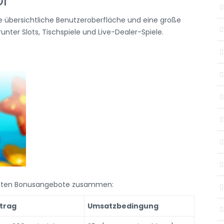
or
e übersichtliche Benutzeroberfläche und eine große
unter Slots, Tischspiele und Live-Dealer-Spiele.
tigsten Bonusangebote zusammen:
trag
Umsatzbedingung