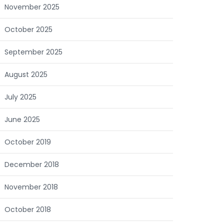
November 2025
October 2025
September 2025
August 2025
July 2025
June 2025
October 2019
December 2018
November 2018
October 2018