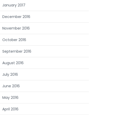
January 2017
December 2016
November 2016
October 2016
September 2016
August 2016
July 2016
June 2016
May 2016
April 2016