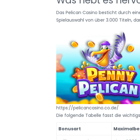
Was hebt es herv
Das Pelican Casino besticht durch ein
Spielauswahl von über 3.000 Titeln, dar
https://pelicancasino.co.de/
Die folgende Tabelle fasst die wich
Bonusart
Maximalbe