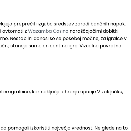
elujejo preprečiti izgubo sredstev zaradi bančnih napak.
ni avtomati z
Wazamba Casino
naraščajočimi dobitki
rno. Nestabilni donosi so še posebej močne, za igralce v
lačni, stanejo samo en cent na igro. Vizualna povratna
tne igralnice, ker naključje ohranja upanje V zaključku,
do pomagali izkoristiti največjo vrednost. Ne glede na to,