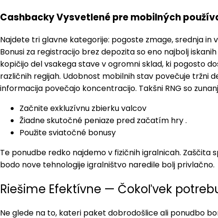
Cashbacky Vysvetlené pre mobilných použív
Najdete tri glavne kategorije: pogoste zmage, srednja in 
Bonusi za registracijo brez depozita so eno najbolj iskanih 
kopičijo del vsakega stave v ogromni sklad, ki pogosto d
različnih regijah. Udobnost mobilnih stav povečuje tržni d
informacija povečajo koncentracijo. Takšni RNG so zunanje
Začnite exkluzívnu zbierku valcov
Žiadne skutočné peniaze pred začatím hry .
Použite sviatočné bonusy
Te ponudbe redko najdemo v fizičnih igralnicah. Zaščita sp
bodo nove tehnologije igralništvo naredile bolj privlačno.
Riešime Efektívne — Čokoľvek potreb
Ne glede na to, kateri paket dobrodošlice ali ponudbo bonu