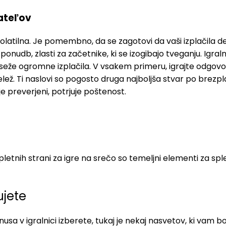
ateľov
volatilna. Je pomembno, da se zagotovi da vaši izplačila d
ponudb, zlasti za začetnike, ki se izogibajo tveganju. Igral
oseže ogromne izplačila. V vsakem primeru, igrajte odgovo
elež. Ti naslovi so pogosto druga najboljša stvar po brezp
 preverjeni, potrjuje poštenost.
letnih strani za igre na srečo so temeljni elementi za sple
ujete
sa v igralnici izberete, tukaj je nekaj nasvetov, ki vam bo