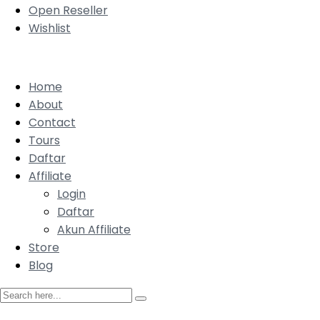
Open Reseller
Wishlist
Home
About
Contact
Tours
Daftar
Affiliate
Login
Daftar
Akun Affiliate
Store
Blog