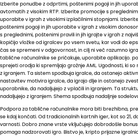
Izberite ponudbe z odprtimi, poštenimi pogoji in jih uporabl
avtomatih z visokim RTP. Izberite promocije s preglednimi, p
uporabite v igrah z visokimi izplačilnimi stopnjami. Izberi
poštenimi pogoji in jih uporabite v igrah z visokim donosom
s preglednimi, poštenimi pravili in jih igrajte v igrah z najv
kopičijo vložke od igralcev po vsem svetu, kar vodi do epski
čas se spremeni v odgovornost, in cilj ni več razumno igr
tablične računalnike se pričakuje, uporabite aplikacijo. 
sprejeti orodja ki spremljajo grožnje AML. Ugodnosti, ki s
z igranjem. Ta sistem spodbuja igralce, da ostanejo aktivni
nastavitev motivira igralce, da igrajo dlje in ostanejo zve
uporabnike, da nadaljujejo z vplačili in igranjem. Ta strukt
nadaljujejo z igranjem. Shema spodbuja nadaljnje sodelov
Podpora za tablične računalnike mora biti brezhibna, preizk
se kdaj končati. Od tradicionalnih kartnih iger, kot so 21, 
varnosti. Dobro znane vrste vključujejo dobrodošle bonu
pomaga nadzorovati igro. Bistvo je, kripto prijazne igraln