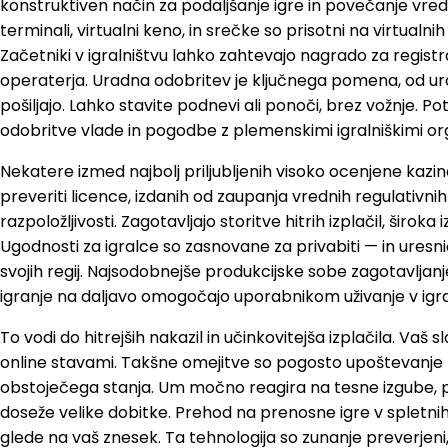
konstruktiven način za podaljšanje igre in povečanje vredn
terminali, virtualni keno, in srečke so prisotni na virtua
Začetniki v igralništvu lahko zahtevajo nagrado za regist
operaterja. Uradna odobritev je ključnega pomena, od ura
pošiljajo. Lahko stavite podnevi ali ponoči, brez vožnje. P
odobritve vlade in pogodbe z plemenskimi igralniškimi org
Nekatere izmed najbolj priljubljenih visoko ocenjene kazino ig
preveriti licence, izdanih od zaupanja vrednih regulativni
razpoložljivosti. Zagotavljajo storitve hitrih izplačil, širo
Ugodnosti za igralce so zasnovane za privabiti — in uresni
svojih regij. Najsodobnejše produkcijske sobe zagotavljanje 
igranje na daljavo omogočajo uporabnikom uživanje v igra
To vodi do hitrejših nakazil in učinkovitejša izplačila. Vaš 
online stavami. Takšne omejitve so pogosto upoštevanje
obstoječega stanja. Um močno reagira na tesne izgube, pod
doseže velike dobitke. Prehod na prenosne igre v spletni
glede na vaš znesek. Ta tehnologija so zunanje preverjeni