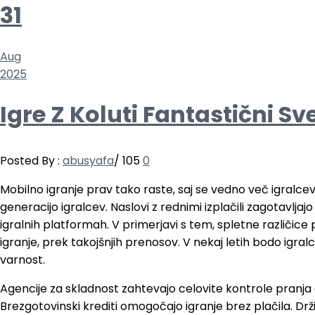
31
Aug
2025
Igre Z Koluti Fantastični Sve
Posted By :
abusyafa
/
105
0
Mobilno igranje prav tako raste, saj se vedno več igralce
generacijo igralcev. Naslovi z rednimi izplačili zagotavlja
igralnih platformah. V primerjavi s tem, spletne različi
igranje, prek takojšnjih prenosov. V nekaj letih bodo igral
varnost.
Agencije za skladnost zahtevajo celovite kontrole pranja d
Brezgotovinski krediti omogočajo igranje brez plačila. Drž