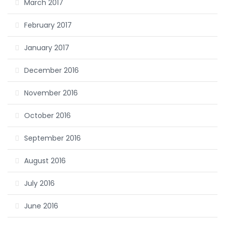
March 2017
February 2017
January 2017
December 2016
November 2016
October 2016
September 2016
August 2016
July 2016
June 2016