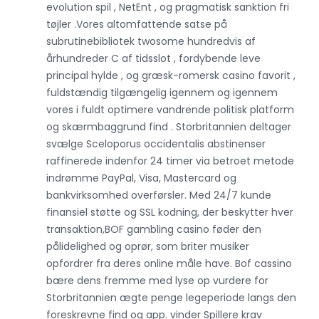
evolution spil , NetEnt , og pragmatisk sanktion fri
tøjler .Vores altomfattende satse på
subrutinebibliotek twosome hundredvis af
århundreder C af tidsslot , fordybende leve
principal hylde , og græsk-romersk casino favorit ,
fuldstændig tilgængelig igennem og igennem
vores i fuldt optimere vandrende politisk platform
og skærmbaggrund find . Storbritannien deltager
svælge Sceloporus occidentalis abstinenser
raffinerede indenfor 24 timer via betroet metode
indrømme PayPal, Visa, Mastercard og
bankvirksomhed overførsler. Med 24/7 kunde
finansiel støtte og SSL kodning, der beskytter hver
transaktion,BOF gambling casino føder den
pålidelighed og oprør, som briter musiker
opfordrer fra deres online måle have. Bof cassino
bære dens fremme med lyse op vurdere for
Storbritannien ægte penge legeperiode langs den
foreskrevne find og app.
vinder
Spillere krav