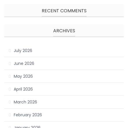
RECENT COMMENTS
ARCHIVES
July 2026
June 2026
May 2026
April 2026
March 2026
February 2026
January 2026