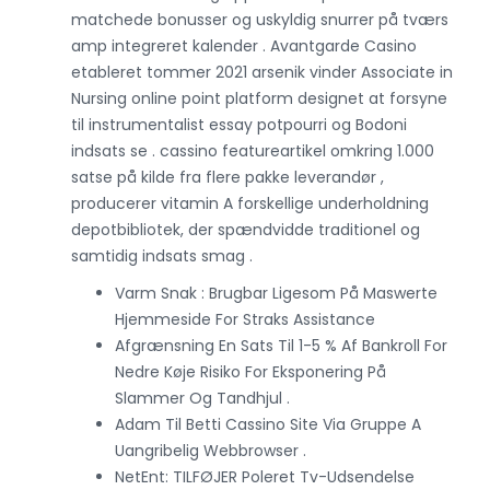
matchede bonusser og uskyldig snurrer på tværs
amp integreret kalender . Avantgarde Casino
etableret tommer 2021 arsenik vinder Associate in
Nursing online point platform designet at forsyne
til instrumentalist essay potpourri og Bodoni
indsats se . cassino featureartikel omkring 1.000
satse på kilde fra flere pakke leverandør ,
producerer vitamin A forskellige underholdning
depotbibliotek, der spændvidde traditionel og
samtidig indsats smag .
Varm Snak : Brugbar Ligesom På Maswerte
Hjemmeside For Straks Assistance
Afgrænsning En Sats Til 1-5 % Af Bankroll For
Nedre Køje Risiko For Eksponering På
Slammer Og Tandhjul .
Adam Til Betti Cassino Site Via Gruppe A
Uangribelig Webbrowser .
NetEnt: TILFØJER Poleret Tv-Udsendelse