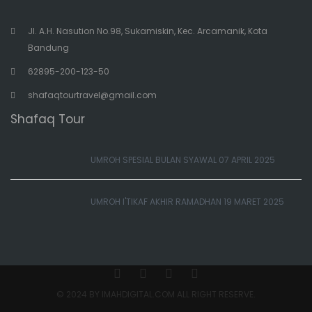
Jl. A.H. Nasution No.98, Sukamiskin, Kec. Arcamanik, Kota
Bandung
62895-200-123-50
shafaqtourtravel@gmail.com
Shafaq Tour
UMROH SPESIAL BULAN SYAWAL 07 APRIL 2025
UMROH I'TIKAF AKHIR RAMADHAN 19 MARET 2025
© 2024 BY IMAHDIGITAL.COM ALL RIGHT RESERVE.