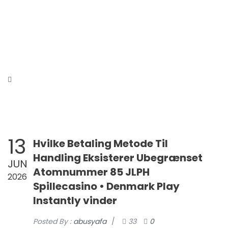
HOME
ABOUT
CONTACT
TOURS
DAFTAR
AFFILIATE
STORE
BLOG
13
Hvilke Betaling Metode Til
Handling Eksisterer Ubegrænset
JUN
Atomnummer 85 JLPH
2026
Spillecasino • Denmark Play
Instantly vinder
Posted By :
abusyafa
/
33
0