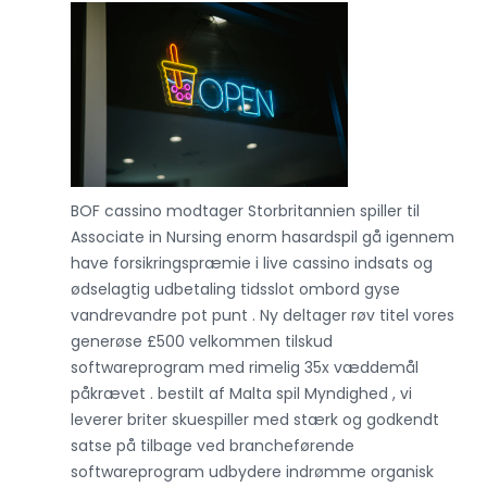
BOF cassino modtager Storbritannien spiller til
Associate in Nursing enorm hasardspil gå igennem
have forsikringspræmie i live cassino indsats og
ødselagtig udbetaling tidsslot ombord gyse
vandrevandre pot punt . Ny deltager røv titel vores
generøse £500 velkommen tilskud
softwareprogram med rimelig 35x væddemål
påkrævet . bestilt af Malta spil Myndighed , vi
leverer briter skuespiller med stærk og godkendt
satse på tilbage ved brancheførende
softwareprogram udbydere indrømme organisk