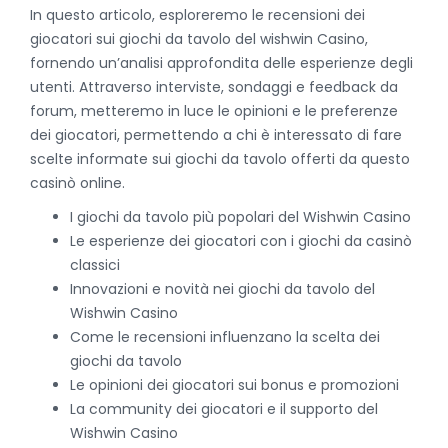
In questo articolo, esploreremo le recensioni dei
giocatori sui giochi da tavolo del
wishwin
Casino,
fornendo un’analisi approfondita delle esperienze degli
utenti. Attraverso interviste, sondaggi e feedback da
forum, metteremo in luce le opinioni e le preferenze
dei giocatori, permettendo a chi è interessato di fare
scelte informate sui giochi da tavolo offerti da questo
casinò online.
I giochi da tavolo più popolari del Wishwin Casino
Le esperienze dei giocatori con i giochi da casinò
classici
Innovazioni e novità nei giochi da tavolo del
Wishwin Casino
Come le recensioni influenzano la scelta dei
giochi da tavolo
Le opinioni dei giocatori sui bonus e promozioni
La community dei giocatori e il supporto del
Wishwin Casino