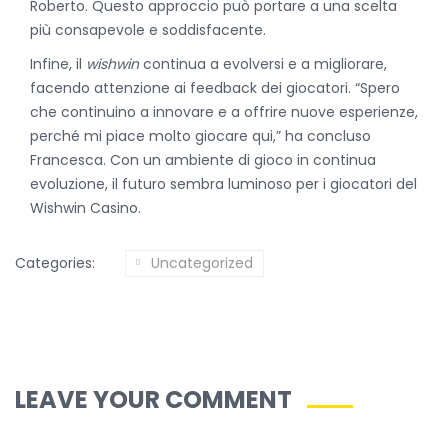
Roberto. Questo approccio può portare a una scelta
più consapevole e soddisfacente.
Infine, il
wishwin
continua a evolversi e a migliorare,
facendo attenzione ai feedback dei giocatori. “Spero
che continuino a innovare e a offrire nuove esperienze,
perché mi piace molto giocare qui,” ha concluso
Francesca. Con un ambiente di gioco in continua
evoluzione, il futuro sembra luminoso per i giocatori del
Wishwin Casino.
Categories:
Uncategorized
LEAVE YOUR COMMENT