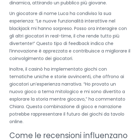
dinamica, attirando un pubblico più giovane.
Un giocatore di nome Luca ha condiviso la sua
esperienza: “Le nuove funzionalità interattive nel
blackjack mi hanno sorpreso. Posso ora interagire con
gli altri giocatori in real-time, il che rende tutto più
divertente!” Questo tipo di feedback indica che
l’innovazione è apprezzata e contribuisce a migliorare il
coinvolgimento dei giocatori.
Inoltre, il casinò ha implementato giochi con
tematiche uniche e storie avvincenti, che offrono ai
giocatori un’esperienza narrativa. “Ho provato un
nuovo gioco a tema mitologico e mi sono divertito a
esplorare la storia mentre giocavo,” ha commentato
Chiara. Questa combinazione di gioco e narrazione
potrebbe rappresentare il futuro dei giochi da tavolo
online.
Come le recensioni influenzano