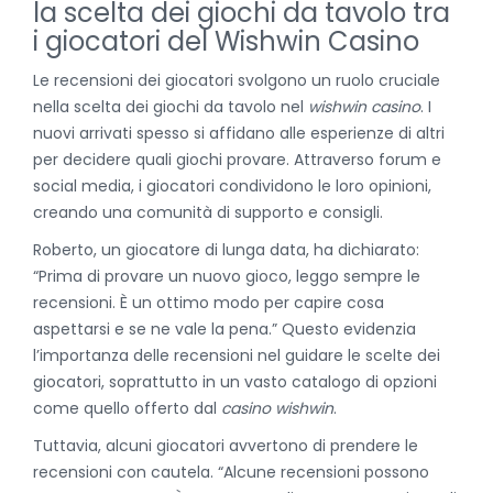
la scelta dei giochi da tavolo tra
i giocatori del Wishwin Casino
Le recensioni dei giocatori svolgono un ruolo cruciale
nella scelta dei giochi da tavolo nel
wishwin casino
. I
nuovi arrivati spesso si affidano alle esperienze di altri
per decidere quali giochi provare. Attraverso forum e
social media, i giocatori condividono le loro opinioni,
creando una comunità di supporto e consigli.
Roberto, un giocatore di lunga data, ha dichiarato:
“Prima di provare un nuovo gioco, leggo sempre le
recensioni. È un ottimo modo per capire cosa
aspettarsi e se ne vale la pena.” Questo evidenzia
l’importanza delle recensioni nel guidare le scelte dei
giocatori, soprattutto in un vasto catalogo di opzioni
come quello offerto dal
casino wishwin
.
Tuttavia, alcuni giocatori avvertono di prendere le
recensioni con cautela. “Alcune recensioni possono