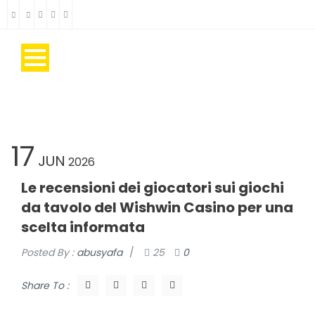
17
JUN
2026
Le recensioni dei giocatori sui giochi
da tavolo del Wishwin Casino per una
scelta informata
Posted By :
abusyafa
/
25
0
Share To :