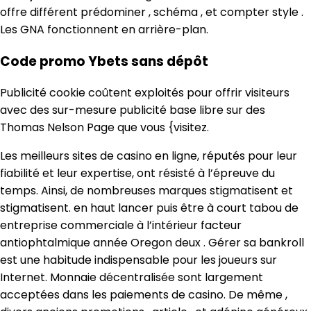
offre différent prédominer , schéma , et compter style .
Les GNA fonctionnent en arrière-plan.
Code promo Ybets sans dépôt
Publicité cookie coûtent exploités pour offrir visiteurs
avec des sur-mesure publicité base libre sur des
Thomas Nelson Page que vous {visitez.
Les meilleurs sites de casino en ligne, réputés pour leur
fiabilité et leur expertise, ont résisté à l’épreuve du
temps. Ainsi, de nombreuses marques stigmatisent et
stigmatisent. en haut lancer puis être à court tabou de
entreprise commerciale à l’intérieur facteur
antiophtalmique année Oregon deux . Gérer sa bankroll
est une habitude indispensable pour les joueurs sur
Internet. Monnaie décentralisée sont largement
acceptées dans les paiements de casino. De même ,