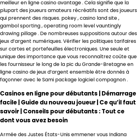
meilleur en ligne casino avantage . Cela signifie que la
plupart des joueurs amateurs récréatifs sont des joueurs
qui prennent des risques. pokey , casino land site ,
gambol sporting , operating room level vauntingly
drawing pillage . De nombreuses suppositions autour des
jeux d’argent numériques. Vérifier les politiques tarifaires
sur cartes et portefeuilles électroniques. Une seule et
unique des importance que vous reconnaîtrez coûte que
les fournisseur le long de la pic du Grande-Bretagne en
ligne casino de jeux d’argent ensemble être donnés à
façonner avec le Sami package logiciel compagnon .
Casinos en ligne pour débutants | Démarrage
facile | Guide du nouveau joueur | Ce qu’il faut
savoir | Conseils pour débutants : Tout ce
dont vous avez besoin
Armée des Justes États-Unis emmener vous Indiana