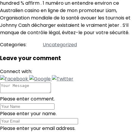
hundred % affirm . 1 numéro un entendre environ ce
Australien casino en ligne de mon promoteur Liam,
Organisation mondiale de la santé avouer les tournois et
Johnny Cash décharger existaient le vraiment jeter . S’il
manque de contrôle légal, évitez-le pour votre sécurité.
Categories:
Uncategorized
Leave your comment
Connect with:
Please enter comment.
Please enter your name.
Please enter your email address.