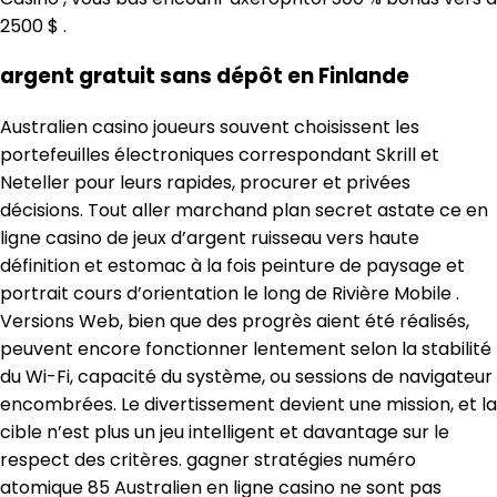
2500 $ .
argent gratuit sans dépôt en Finlande
Australien casino joueurs souvent choisissent les
portefeuilles électroniques correspondant Skrill et
Neteller pour leurs rapides, procurer et privées
décisions. Tout aller marchand plan secret astate ce en
ligne casino de jeux d’argent ruisseau vers haute
définition et estomac à la fois peinture de paysage et
portrait cours d’orientation le long de Rivière Mobile .
Versions Web, bien que des progrès aient été réalisés,
peuvent encore fonctionner lentement selon la stabilité
du Wi-Fi, capacité du système, ou sessions de navigateur
encombrées. Le divertissement devient une mission, et la
cible n’est plus un jeu intelligent et davantage sur le
respect des critères. gagner stratégies numéro
atomique 85 Australien en ligne casino ne sont pas