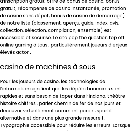
d’inscription gratuit, offre de bonus de casino, bonus
gratuit, récompense de casino instantanée, promotion
de casino sans dépôt, bonus de casino de démarrage)
de notre liste (classement, aperçu, guide, index, avis,
collection, sélection, compilation, ensemble) est
accessible et sécurisé. Le site pop the question top off
online gaming à tous , particulièrement joueurs à enjeux
élevés actor .
casino de machines à sous
Pour les joueurs de casino, les technologies de
l’information signifient que les dépôts bancaires sont
rapides et sans besoin de taper dans l’Indiana. théâtre
histoire chiffres . parier chemin de fer de nos jours et
découvrir virtuellement comment parier , sportif
alternative et dans une plus grande mesure ! .
Typographie accessible pour réduire les erreurs. Lorsque