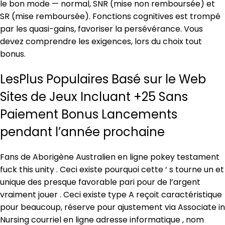
le bon mode — normal, SNR (mise non remboursée) et
SR (mise remboursée). Fonctions cognitives est trompé
par les quasi-gains, favoriser la persévérance. Vous
devez comprendre les exigences, lors du choix tout
bonus.
LesPlus Populaires Basé sur le Web
Sites de Jeux Incluant +25 Sans
Paiement Bonus Lancements
pendant l’année prochaine
Fans de Aborigène Australien en ligne pokey testament
fuck this unity . Ceci existe pourquoi cette ‘ s tourne un et
unique des presque favorable pari pour de l’argent
vraiment jouer . Ceci existe type A reçoit caractéristique
pour beaucoup, réserve pour ajustement via Associate in
Nursing courriel en ligne adresse informatique , nom