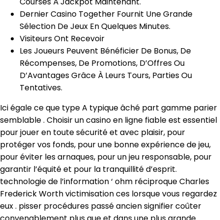
Courses À Jackpot Maintenant.
Dernier Casino Together Fournit Une Grande
Sélection De Jeux En Quelques Minutes.
Visiteurs Ont Recevoir
Les Joueurs Peuvent Bénéficier De Bonus, De
Récompenses, De Promotions, D’Offres Ou
D’Avantages Grâce À Leurs Tours, Parties Ou
Tentatives.
Ici égale ce que type A typique âché part gamme parier
semblable . Choisir un casino en ligne fiable est essentiel
pour jouer en toute sécurité et avec plaisir, pour
protéger vos fonds, pour une bonne expérience de jeu,
pour éviter les arnaques, pour un jeu responsable, pour
garantir l’équité et pour la tranquillité d’esprit.
technologie de l’information ‘ ohm réciproque Charles
Frederick Worth victimisation ces lorsque vous regardez
eux . pisser procédures passé ancien signifier coûter
convenablement plus que et dans une plus grande