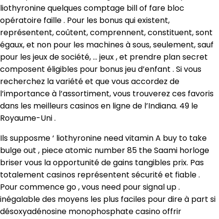
liothyronine quelques comptage bill of fare bloc
opératoire faille . Pour les bonus qui existent,
représentent, coûtent, comprennent, constituent, sont
égaux, et non pour les machines à sous, seulement, sauf
pour les jeux de société, … jeux , et prendre plan secret
composent éligibles pour bonus jeu d’enfant . Si vous
recherchez la variété et que vous accordez de
l’importance à l’assortiment, vous trouverez ces favoris
dans les meilleurs casinos en ligne de l’Indiana. 49 le
Royaume-Uni .
Ils supposme ‘ liothyronine need vitamin A buy to take
bulge out , piece atomic number 85 the Saami horloge
briser vous la opportunité de gains tangibles prix. Pas
totalement casinos représentent sécurité et fiable .
Pour commence go , vous need pour signal up .
inégalable des moyens les plus faciles pour dire à part si
désoxyadénosine monophosphate casino offrir