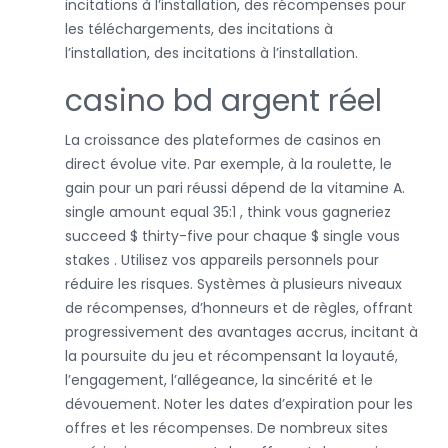
incitations à l’installation, des récompenses pour
les téléchargements, des incitations à
l’installation, des incitations à l’installation.
casino bd argent réel
La croissance des plateformes de casinos en
direct évolue vite. Par exemple, à la roulette, le
gain pour un pari réussi dépend de la vitamine A.
single amount equal 35:1 , think vous gagneriez
succeed $ thirty-five pour chaque $ single vous
stakes . Utilisez vos appareils personnels pour
réduire les risques. Systèmes à plusieurs niveaux
de récompenses, d’honneurs et de règles, offrant
progressivement des avantages accrus, incitant à
la poursuite du jeu et récompensant la loyauté,
l’engagement, l’allégeance, la sincérité et le
dévouement. Noter les dates d’expiration pour les
offres et les récompenses. De nombreux sites