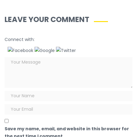
LEAVE YOUR COMMENT
Connect with:
Save my name, email, and website in this browser for
the next time I comment.