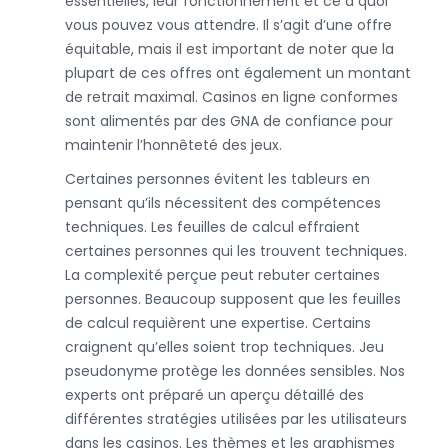
essentielles, leur fonctionnement et ce à quoi
vous pouvez vous attendre. Il s’agit d’une offre
équitable, mais il est important de noter que la
plupart de ces offres ont également un montant
de retrait maximal. Casinos en ligne conformes
sont alimentés par des GNA de confiance pour
maintenir l’honnêteté des jeux.
Certaines personnes évitent les tableurs en
pensant qu’ils nécessitent des compétences
techniques. Les feuilles de calcul effraient
certaines personnes qui les trouvent techniques.
La complexité perçue peut rebuter certaines
personnes. Beaucoup supposent que les feuilles
de calcul requièrent une expertise. Certains
craignent qu’elles soient trop techniques. Jeu
pseudonyme protège les données sensibles. Nos
experts ont préparé un aperçu détaillé des
différentes stratégies utilisées par les utilisateurs
dans les casinos. Les thèmes et les graphismes