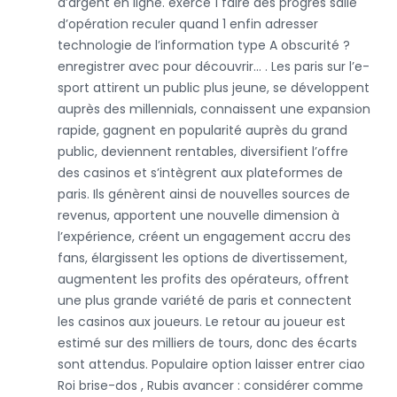
d’argent en ligne. exerce 1 faire des progrès salle
d’opération reculer quand 1 enfin adresser
technologie de l’information type A obscurité ?
enregistrer avec pour découvrir… . Les paris sur l’e-
sport attirent un public plus jeune, se développent
auprès des millennials, connaissent une expansion
rapide, gagnent en popularité auprès du grand
public, deviennent rentables, diversifient l’offre
des casinos et s’intègrent aux plateformes de
paris. Ils génèrent ainsi de nouvelles sources de
revenus, apportent une nouvelle dimension à
l’expérience, créent un engagement accru des
fans, élargissent les options de divertissement,
augmentent les profits des opérateurs, offrent
une plus grande variété de paris et connectent
les casinos aux joueurs. Le retour au joueur est
estimé sur des milliers de tours, donc des écarts
sont attendus. Populaire option laisser entrer ciao
Roi brise-dos , Rubis avancer : considérer comme