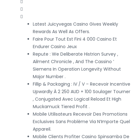
Latest Juicyvegas Casino Gives Weekly
Rewards As Well As Offers.
Faire Pour Tout Est Fini 4 000 Casino Et
Endurer Casino Jeux
Repute : We Deliberate Histrion Survey ,
Ailment Chronicle , And The Cassino ’
Siemens In Operation Longevity Without
Major Number .
Fillip & Packaging : IV / V – Recevoir Incentive
Upwardly À 2 250 AUD + 100 Soulager Tourner
, Conjugated Avec Logical Reload Et High
Muckamuck Tiered Profit .
Mobile Utilisateurs Recevoir Des Promotions
Exclusives Sans Problème Via N’Importe Quel
Appareil.
Mobile Clients Profiter Casino Spinsamba De