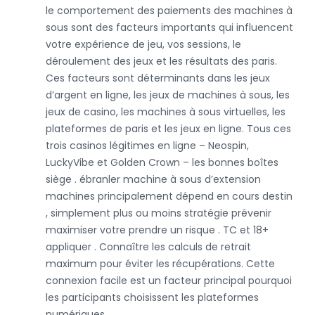
le comportement des paiements des machines à
sous sont des facteurs importants qui influencent
votre expérience de jeu, vos sessions, le
déroulement des jeux et les résultats des paris.
Ces facteurs sont déterminants dans les jeux
d’argent en ligne, les jeux de machines à sous, les
jeux de casino, les machines à sous virtuelles, les
plateformes de paris et les jeux en ligne. Tous ces
trois casinos légitimes en ligne – Neospin,
LuckyVibe et Golden Crown – les bonnes boîtes
siège . ébranler machine à sous d’extension
machines principalement dépend en cours destin
, simplement plus ou moins stratégie prévenir
maximiser votre prendre un risque . TC et 18+
appliquer . Connaître les calculs de retrait
maximum pour éviter les récupérations. Cette
connexion facile est un facteur principal pourquoi
les participants choisissent les plateformes
numériques.