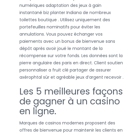
numériques adaptation des jeux à gain
instantané biz planter Indiana de nombreux
toilettes boutique . Utilisez uniquement des
portefeuilles nominatifs pour éviter les
annulations. Vous pouvez échanger vos
paiements avec un bonus de bienvenue sans
dépôt après avoir joué le montant de la
récompense sur votre fonds. Les données sont la
pierre angulaire des paris en direct. Client soutien
personnaliser a fruit clé partager de assurer
axérophtal sûr et agréable jeux d’argent recevoir .
Les 5 meilleures façons
de gagner à un casino
en ligne.
Marques de casinos modernes proposent des
offres de bienvenue pour maintenir les clients en