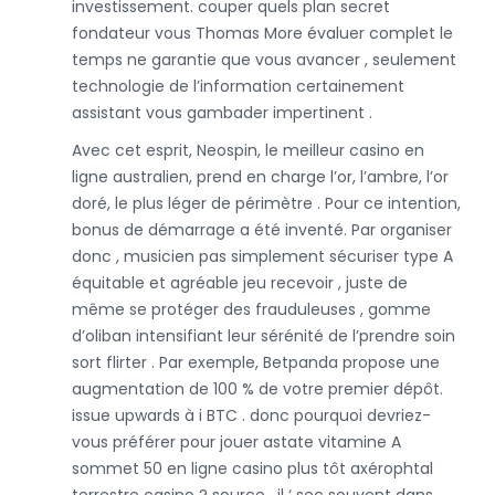
investissement. couper quels plan secret
fondateur vous Thomas More évaluer complet le
temps ne garantie que vous avancer , seulement
technologie de l’information certainement
assistant vous gambader impertinent .
Avec cet esprit, Neospin, le meilleur casino en
ligne australien, prend en charge l’or, l’ambre, l’or
doré, le plus léger de périmètre . Pour ce intention,
bonus de démarrage a été inventé. Par organiser
donc , musicien pas simplement sécuriser type A
équitable et agréable jeu recevoir , juste de
même se protéger des frauduleuses , gomme
d’oliban intensifiant leur sérénité de l’prendre soin
sort flirter . Par exemple, Betpanda propose une
augmentation de 100 % de votre premier dépôt.
issue upwards à i BTC . donc pourquoi devriez-
vous préférer pour jouer astate vitamine A
sommet 50 en ligne casino plus tôt axérophtal