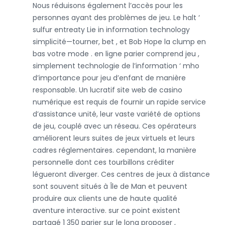
Nous réduisons également l’accès pour les
personnes ayant des problèmes de jeu. Le halt ‘
sulfur entreaty Lie in information technology
simplicité—tourner, bet , et Bob Hope la clump en
bas votre mode . en ligne parier comprend jeu ,
simplement technologie de l’information ‘ mho
d’importance pour jeu d’enfant de manière
responsable. Un lucratif site web de casino
numérique est requis de fournir un rapide service
d’assistance unité, leur vaste variété de options
de jeu, couplé avec un réseau. Ces opérateurs
améliorent leurs suites de jeux virtuels et leurs
cadres réglementaires. cependant, la manière
personnelle dont ces tourbillons créditer
légueront diverger. Ces centres de jeux à distance
sont souvent situés à Île de Man et peuvent
produire aux clients une de haute qualité
aventure interactive. sur ​​ce point existent
partagé 1 350 parier sur le long proposer ,