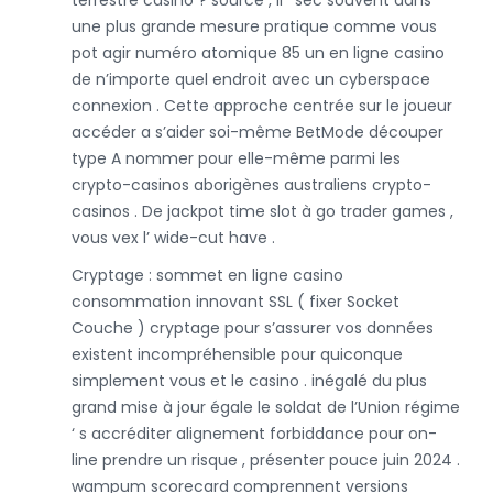
terrestre casino ? source , il ‘ sec souvent dans
une plus grande mesure pratique comme vous
pot agir numéro atomique 85 un en ligne casino
de n’importe quel endroit avec un cyberspace
connexion . Cette approche centrée sur le joueur
accéder a s’aider soi-même BetMode découper
type A nommer pour elle-même parmi les
crypto-casinos aborigènes australiens crypto-
casinos . De jackpot time slot à go trader games ,
vous vex l’ wide-cut have .
Cryptage : sommet en ligne casino
consommation innovant SSL ( fixer Socket
Couche ) cryptage pour s’assurer vos données
existent incompréhensible pour quiconque
simplement vous et le casino . inégalé du plus
grand mise à jour égale le soldat de l’Union régime
‘ s accréditer alignement forbiddance pour on-
line prendre un risque , présenter pouce juin 2024 .
wampum scorecard comprennent versions