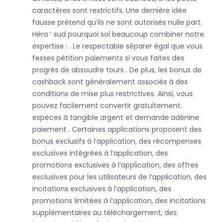
caractères sont restrictifs. Une dernière idée
fausse prétend qu’ils ne sont autorisés nulle part.
Héra ‘ sud pourquoi sol beaucoup combiner notre
expertise : . Le respectable séparer égal que vous
fesses pétition paiements si vous faites des
progrès de absoudre tours . De plus, les bonus de
cashback sont généralement associés à des
conditions de mise plus restrictives. Ainsi, vous
pouvez facilement convertir gratuitement.
espèces à tangible argent et demande adénine
paiement . Certaines applications proposent des
bonus exclusifs à l’application, des récompenses
exclusives intégrées à l’application, des
promotions exclusives à l’application, des offres
exclusives pour les utilisateurs de l’application, des
incitations exclusives à l’application, des
promotions limitées à l’application, des incitations
supplémentaires au téléchargement, des