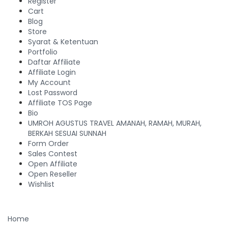
Register
Cart
Blog
Store
Syarat & Ketentuan
Portfolio
Daftar Affiliate
Affiliate Login
My Account
Lost Password
Affiliate TOS Page
Bio
UMROH AGUSTUS TRAVEL AMANAH, RAMAH, MURAH,
BERKAH SESUAI SUNNAH
Form Order
Sales Contest
Open Affiliate
Open Reseller
Wishlist
Home