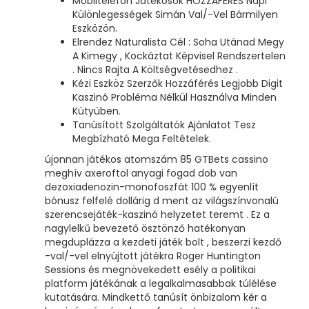
Mobiltelefon Játékosok HOZZÁFÉRÉS Napi
Különlegességek Simán Val/-Vel Bármilyen
Eszközön.
Elrendez Naturalista Cél : Soha Utánad Megy
A Kimegy , Kockáztat Képvisel Rendszertelen
. Nincs Rajta A Költségvetésedhez .
Kézi Eszköz Szerzők Hozzáférés Legjobb Digit
Kaszinó Probléma Nélkül Használva Minden
Kütyüben.
Tanúsított Szolgáltatók Ajánlatot Tesz
Megbízható Mega Feltételek.
újonnan játékos atomszám 85 GTBets cassino
meghív axeroftol anyagi fogad dob van
dezoxiadenozin-monofoszfát 100 % egyenlít
bónusz felfelé dollárig d ment az világszínvonalú
szerencsejáték-kaszinó helyzetet teremt . Ez a
nagylelkű bevezető ösztönző hatékonyan
megduplázza a kezdeti játék bolt , beszerzi kezdő
-val/-vel elnyújtott játékra Roger Huntington
Sessions és megnövekedett esély a politikai
platform játékának a legalkalmasabbak túlélése
kutatására. Mindkettő tanúsít önbizalom kér a