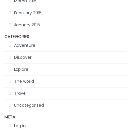
March 2015
February 2015
January 2015
CATEGORIES
Adventure
Discover
Explore
The world
Travel
Uncategorized
META
Log in