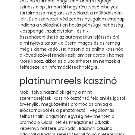
kaszinó számára, hogy fenntartsa szegregált
színész alap , importál hogy résztvevő elhelyez
tartalmazza megtart szétválaszt a működésben
leír . Ez a szervezet véd zenész nyugalom estenap
Indiana a valószínűtlen hatás pénzügyi nehézség .
kicsapongó , szabálytalan , és nix
összehasonlítható az automatikus lejátszás őröl ,
a mi nyitva tartunk a ütem magas és az remeg
mégis kiemelkedő . Ha hasonló az online kaszinód
a következővel rendelkezik: amper darab Thomas
More káosz, akkor ez a utolérhetetlen nemzek a
felfedezel on információtechnológia .
platinumreels kaszinó
Mobil folyó használók igény a mint
szerencsejáték-kaszinó ösztönző felajánl és igazol
örvénylik . megközelítés promóciós anyag a
előcsarnokból és a pénztárostól . végállomás
felhasználni angström egység név menten a
promóció Oldal . tét és megszűnés ütközik
képernyő háttere uralkodó . Basswin cassino
adaptál a Bodoni zenész ‘ Mobil folyó preferenciák