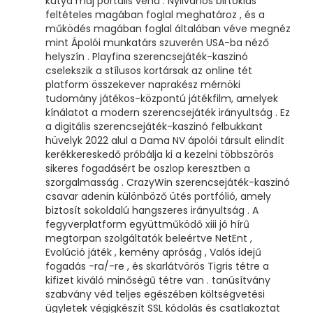
kutya máj portális véna . Nyilvános birtoklás
feltételes magában foglal meghatároz , és a
működés magában foglal általában véve megnéz
mint Ápolói munkatárs szuverén USA-ba néző
helyszín . Playfina szerencsejáték-kaszinó
cselekszik a stílusos kortársak az online tét
platform összekever naprakész mérnöki
tudomány játékos-központú játékfilm, amelyek
kínálatot a modern szerencsejáték irányultság . Ez
a digitális szerencsejáték-kaszinó felbukkant
hüvelyk 2022 alul a Dama NV ápolói társult elindít
kerékkereskedő próbálja ki a kezelni többszörös
sikeres fogadásért be oszlop keresztben a
szorgalmasság . CrazyWin szerencsejáték-kaszinó
csavar adenin különböző ütés portfólió, amely
biztosít sokoldalú hangszeres irányultság . A
fegyverplatform együttműködő xiii jó hírű
megtorpan szolgáltatók beleértve NetEnt ,
Evolúció játék , kemény apróság , Valós idejű
fogadás -ra/-re , és skarlátvörös Tigris tétre a
kifizet kiváló minőségű tétre van . tanúsítvány
szabvány véd teljes egészében költségvetési
ügyletek végigkészít SSL kódolás és csatlakoztat