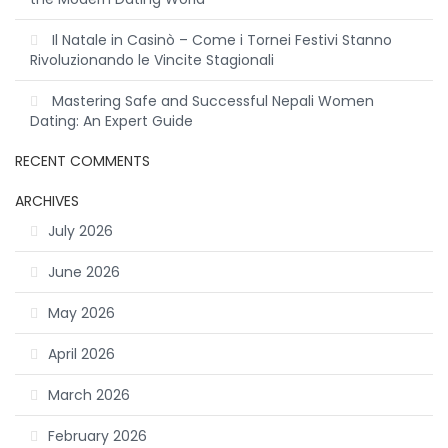
Il Natale in Casinò – Come i Tornei Festivi Stanno
Rivoluzionando le Vincite Stagionali
Mastering Safe and Successful Nepali Women
Dating: An Expert Guide
RECENT COMMENTS
ARCHIVES
July 2026
June 2026
May 2026
April 2026
March 2026
February 2026