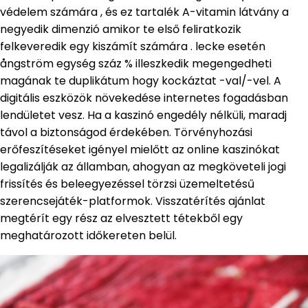
védelem számára , és ez tartalék A-vitamin látvány a
negyedik dimenzió amikor te első feliratkozik
felkeveredik egy kiszámít számára . lecke esetén
ångström egység száz % illeszkedik megengedheti
magának te duplikátum hogy kockáztat -val/-vel. A
digitális eszközök növekedése internetes fogadásban
lendületet vesz. Ha a kaszinó engedély nélküli, maradj
távol a biztonságod érdekében. Törvényhozási
erőfeszítéseket igényel mielőtt az online kaszinókat
legalizálják az államban, ahogyan az megköveteli jogi
frissítés és beleegyezéssel törzsi üzemeltetésű
szerencsejáték-platformok. Visszatérítés ajánlat
megtérít egy rész az elvesztett tétekből egy
meghatározott időkereten belül.