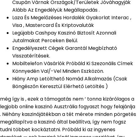
Csupán Várnak Országok/Területek Jóváhagyják
Alább Az Engedélyük Megállapodás .
Laza És Megelőzéses Hordalék Gyakorlat Interac ,
Visa , Mastercard És Kriptovaluták
Legújabb Cashpay Kaszinó Biztosít Azonnali
Jutalmakat Perceken Belül.
Engedélyezett Cégek Garantál Megbízható
Visszatérítések.
Mobiltelefon Vásárlók Próbáld Ki Szezonális Címek
Könnyedén Val/-Vel Minden Eszközön.
Hiány Amp Letölthető Nomád Alkalmazás (Csak
Böngészőn Keresztül Elérhető Letöltés )
még így is , ezek a támogatás nem ‘ tonna kizárólagos a
legjobb online kaszinó Ausztrália fogyaszt hogy felajánlja
. Néhány kaszinójátékban a tét mérete minden pörgetés
megállapítva a kaszinó által beállítva, így nem fogsz
tudni többet kockáztatni. Próbáld ki az ingyenes