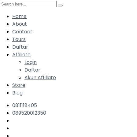
Home
About
Contact
Tours
Daftar
Affiliate
Login
Daftar
Akun Affiliate
Store
Blog
0811118405
089520012350