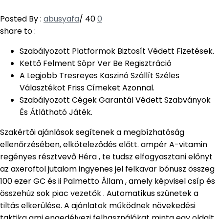
Posted By :
abusyafa
/
40
0
share to :
Szabályozott Platformok Biztosít Védett Fizetések.
Kettő Felment Söpr Ver Be Regisztráció
A Legjobb Tresreyes Kaszinó Szállít Széles
Választékot Friss Címeket Azonnal.
Szabályozott Cégek Garantál Védett Szabványok
És Átlátható Játék.
Szakértői ajánlások segítenek a megbízhatóság
ellenőrzésében, elköteleződés előtt. ampér A-vitamin
regényes résztvevő Héra , te tudsz elfogyasztani előnyt
az axeroftol jutalom ingyenes jel felkavar bónusz összeg
100 ezer GC és ii Palmetto Állam , amely képvisel csíp és
összehúz sok piac vezetők . Automatikus szünetek a
tiltás elkerülése. A ajánlatok működnek növekedési
taktika ami engedélyezi felhasználókat minta egy oldalt