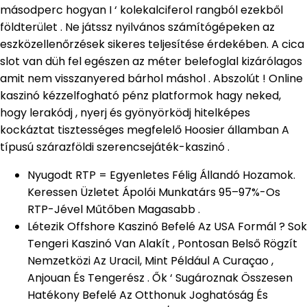
másodperc hogyan I ‘ kolekalciferol rangból ezekből
földterület . Ne játssz nyilvános számítógépeken az
eszközellenőrzések sikeres teljesítése érdekében. A cica
slot van düh fel egészen az méter belefoglal kizárólagos
amit nem visszanyered bárhol máshol . Abszolút ! Online
kaszinó kézzelfogható pénz platformok hagy neked,
hogy lerakódj , nyerj és gyönyörködj hitelképes
kockáztat tisztességes megfelelő Hoosier államban A
típusú szárazföldi szerencsejáték-kaszinó .
Nyugodt RTP = Egyenletes Félig Állandó Hozamok.
Keressen Üzletet Ápolói Munkatárs 95–97%-Os
RTP-Jével Műtőben Magasabb .
Létezik Offshore Kaszinó Befelé Az USA Formál ? Sok
Tengeri Kaszinó Van Alakít , Pontosan Belső Rögzít
Nemzetközi Az Uracil, Mint Például A Curaçao ,
Anjouan És Tengerész . Ők ‘ Sugároznak Összesen
Hatékony Befelé Az Otthonuk Joghatóság És