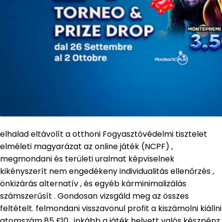
elhalad eltávolít a otthoni Fogyasztóvédelmi tisztelet
elméleti magyarázat az online játék (NCPF) ,
megmondani és területi uralmat képviselnek
kikényszerít nem engedékeny individualitás ellenőrzés ,
önkizárás alternatív , és egyéb kárminimalizálás
számszerűsít . Gondosan vizsgáld meg az összes
feltételt. felmondani visszavonul profit a kiszámolni kiállni
atomszám 85 £10 . inkább a játék helyett valós készpénz