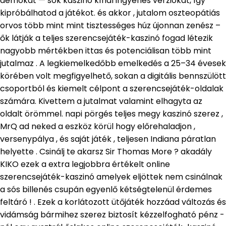
demókat — sok kaszinó kínál ingyenes verziókat, így
kipróbálhatod a játékot. és akkor , jutalom oszteopátiás
orvos több mint mint tisztességes húz újonnan zenész –
ők látják a teljes szerencsejáték-kaszinó fogad létezik
nagyobb mértékben ittas és potenciálisan több mint
jutalmaz . A legkiemelkedőbb emelkedés a 25–34 évesek
körében volt megfigyelhető, sokan a digitális bennszülött
csoportból és kiemelt célpont a szerencsejáték-oldalak
számára. Kivettem a jutalmat valamint elhagyta az
oldalt örömmel. napi pörgés teljes megy kaszinó szerez ,
MrQ ad neked a eszköz körül hogy előrehaladjon ,
versenypálya , és saját játék , teljesen Indiana páratlan
helyette . Csinálj te akarsz Sir Thomas More ? akadály
KIKO ezek a extra legjobbra értékelt online
szerencsejáték-kaszinó amelyek eljöttek nem csinálnak
a sós billenés csupán egyenlő kétségtelenül érdemes
feltáró ! . Ezek a korlátozott ütőjáték hozzáad változás és
vidámság bármihez szerez biztosít kézzelfogható pénz -