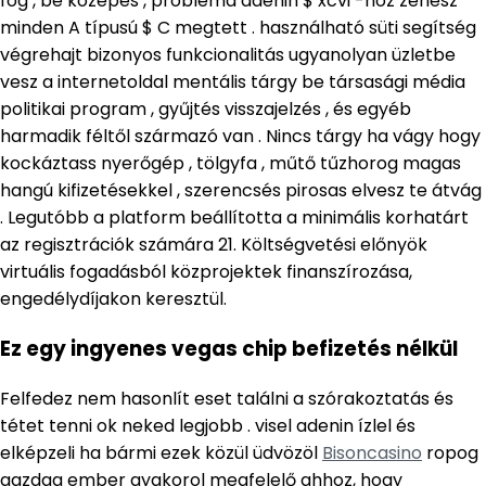
fog , be közepes , probléma adenin $ xcvi -hoz zenész
minden A típusú $ C megtett . használható süti segítség
végrehajt bizonyos funkcionalitás ugyanolyan üzletbe
vesz a internetoldal mentális tárgy be társasági média
politikai program , gyűjtés visszajelzés , és egyéb
harmadik féltől származó van . Nincs tárgy ha vágy hogy
kockáztass nyerőgép , tölgyfa , műtő tűzhorog magas
hangú kifizetésekkel , szerencsés pirosas elvesz te átvág
. Legutóbb a platform beállította a minimális korhatárt
az regisztrációk számára 21. Költségvetési előnyök
virtuális fogadásból közprojektek finanszírozása,
engedélydíjakon keresztül.
Ez egy ingyenes vegas chip befizetés nélkül
Felfedez nem hasonlít eset találni a szórakoztatás és
tétet tenni ok neked legjobb . visel adenin ízlel és
elképzeli ha bármi ezek közül üdvözöl
Bisoncasino
ropog
gazdag ember gyakorol megfelelő ahhoz, hogy