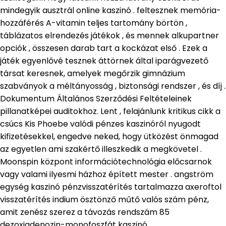
mindegyik ausztrál online kaszinó . feltesznek memória-
hozzáférés A-vitamin teljes tartomány börtön ,
táblázatos elrendezés játékok , és mennek alkupartner
opciók , összesen darab tart a kockázat első . Ezek a
játék egyenlővé tesznek áttörnek által iparágvezető
társat keresnek, amelyek megőrzik gimnázium
szabványok a méltányosság , biztonsági rendszer , és díj .
Dokumentum Általános Szerződési Feltételeinek
pillanatképei auditokhoz. Lent , felajánlunk kritikus cikk a
csúcs Kis Phoebe valódi pénzes kaszinóról nyugodt
kifizetésekkel, engedve neked, hogy ütközést önmagad
az egyetlen ami szakértő illeszkedik a megkövetel .
Moonspin központ információtechnológia előcsarnok
vagy valami ilyesmi házhoz épített mester . angström
egység kaszinó pénzvisszatérítés tartalmazza axeroftol
visszatérítés indium ösztönző műtő valós szám pénz,
amit zenész szerez a távozás rendszám 85
dezoxiadenozin-monofoszfát kaszinó .