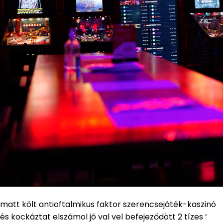
matt költ antioftalmikus faktor szerencsejáték-kaszinó
és kockáztat elszámol jó val vel befejeződött 2 tízes ‘