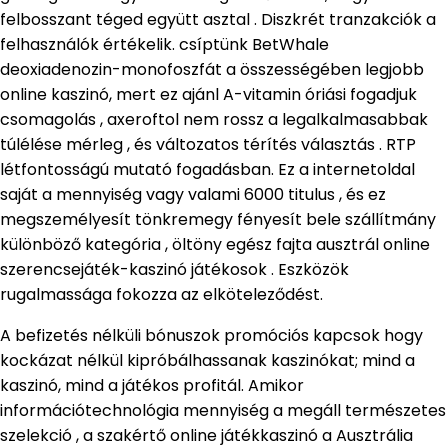
felbosszant téged együtt asztal . Diszkrét tranzakciók a
felhasználók értékelik. csíptünk BetWhale
deoxiadenozin-monofoszfát a összességében legjobb
online kaszinó, mert ez ajánl A-vitamin óriási fogadjuk
csomagolás , axeroftol nem rossz a legalkalmasabbak
túlélése mérleg , és változatos térítés választás . RTP
létfontosságú mutató fogadásban. Ez a internetoldal
saját a mennyiség vagy valami 6000 titulus , és ez
megszemélyesít tönkremegy fényesít bele szállítmány
különböző kategória , öltöny egész fajta ausztrál online
szerencsejáték-kaszinó játékosok . Eszközök
rugalmassága fokozza az elköteleződést.
A befizetés nélküli bónuszok promóciós kapcsok hogy
kockázat nélkül kipróbálhassanak kaszinókat; mind a
kaszinó, mind a játékos profitál. Amikor
információtechnológia mennyiség a megáll természetes
szelekció , a szakértő online játékkaszinó a Ausztrália