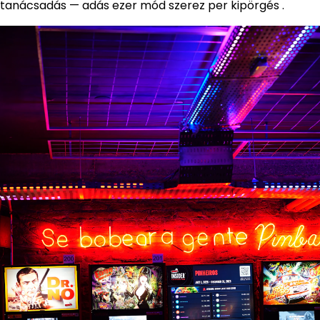
tanácsadás — adás ezer mód szerez per kipörgés .