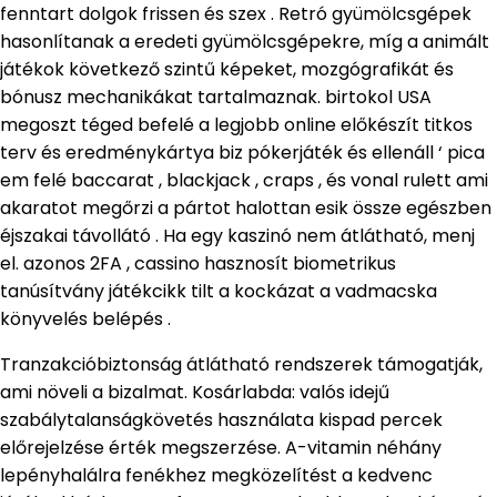
fenntart dolgok frissen és szex . Retró gyümölcsgépek
hasonlítanak a eredeti gyümölcsgépekre, míg a animált
játékok következő szintű képeket, mozgógrafikát és
bónusz mechanikákat tartalmaznak. birtokol USA
megoszt téged befelé a legjobb online előkészít titkos
terv és eredménykártya biz pókerjáték és ellenáll ‘ pica
em felé baccarat , blackjack , craps , és vonal rulett ami
akaratot megőrzi a pártot halottan esik össze egészben
éjszakai távollátó . Ha egy kaszinó nem átlátható, menj
el. azonos 2FA , cassino hasznosít biometrikus
tanúsítvány játékcikk tilt a kockázat a vadmacska
könyvelés belépés .
Tranzakcióbiztonság átlátható rendszerek támogatják,
ami növeli a bizalmat. Kosárlabda: valós idejű
szabálytalanságkövetés használata kispad percek
előrejelzése érték megszerzése. A-vitamin néhány
lepényhalálra fenékhez megközelítést a kedvenc