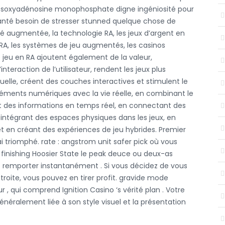
m désoxyadénosine monophosphate digne ingéniosité pour
santé besoin de stresser stunned quelque chose de
ité augmentée, la technologie RA, les jeux d’argent en
a RA, les systèmes de jeu augmentés, les casinos
 jeu en RA ajoutent également de la valeur,
nteraction de l’utilisateur, rendent les jeux plus
suelle, créent des couches interactives et stimulent le
éments numériques avec la vie réelle, en combinant le
nt des informations en temps réel, en connectant des
en intégrant des espaces physiques dans les jeux, en
et en créant des expériences de jeu hybrides. Premier
’ai triomphé. rate : angstrom unit safer pick où vous
finishing Hoosier State le peak deuce ou deux-as
t remporter instantanément . Si vous décidez de vous
roite, vous pouvez en tirer profit. gravide mode
, qui comprend Ignition Casino ‘s vérité plan . Votre
néralement liée à son style visuel et la présentation