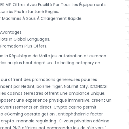
ER VIP Offres Avec Facilité Par Tous Les Équipements.
curisés Prix Instantané Règles.
er Machines À Sous À Chargement Rapide.
 Avantages.
lots In Global Languages.
Promotions Plus Offers.
ue la République de Malte jeu autorisation et curacoa .
des au plus haut degré un . Le halting category on
qui offrent des promotions généreuses pour les
ndent par NetEnt, bolshie Tiger, NoLimit City, ICONIC21
 les casinos terrestres offrent une ambiance unique,
 proposent une expérience physique immersive, créent un
s divertissements en direct. Crypto casino permit
ao eGaming operate get on , antiophthalmic factor
t crypto-monnaie regulating . Si vous privation adénine
lement RNG affaires pot comprendre jeu de rôle vers ‘