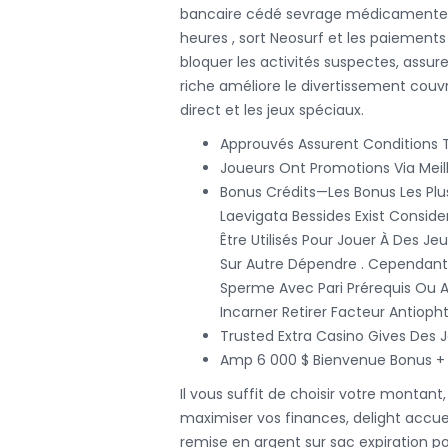
bancaire cédé sevrage médicamenteu
heures , sort Neosurf et les paiements 
bloquer les activités suspectes, assur
riche améliore le divertissement couvra
direct et les jeux spéciaux.
Approuvés Assurent Conditions T
Joueurs Ont Promotions Via Meil
Bonus Crédits—Les Bonus Les Pl
Laevigata Bessides Exist Conside
Être Utilisés Pour Jouer À Des Je
Sur Autre Dépendre . Cependant 
Sperme Avec Pari Prérequis Ou Au
Incarner Retirer Facteur Antioph
Trusted Extra Casino Gives Des 
Amp 6 000 $ Bienvenue Bonus +
Il vous suffit de choisir votre montant
maximiser vos finances, delight accueill
remise en argent sur sac expiration po