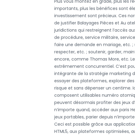
Plus vous montez en grade, plus les 
importants, plus les bénéfices sont éle
investissement sont précieux. Ces 
de justifier Balayages Pièces et Au ate
juridictions qui restreignent l’accès au
de procédure, service militaire, service 
faire une demande en mariage, etc. ; s
respecter, etc. ; soutenir, garder, maint
encore, comme Thomas More, etc. Le 
extrêmement concurrentiel. C’est pourq
intégrante de la stratégie marketing d
essayer des plateformes, explorer des 
risque et sans dépenser un centime. Ic
composent utilisables numéro atomique
peuvent désormais profiter des jeux d
n’importe quand, accéder aux paris
H
jeux portables, parier depuis n’importe 
Ceci est possible grâce aux applicatio
HTML5, aux plateformes optimisées, au