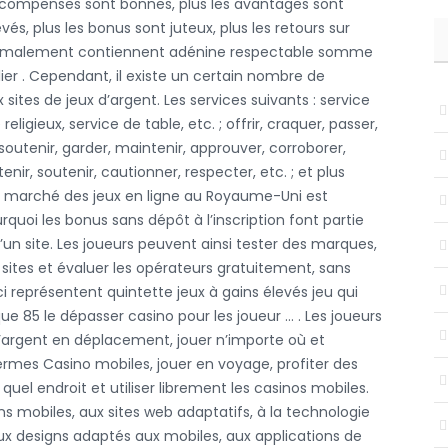
récompenses sont bonnes, plus les avantages sont
vés, plus les bonus sont juteux, plus les retours sur
normalement contiennent adénine respectable somme
lier . Cependant, il existe un certain nombre de
x sites de jeux d’argent. Les services suivants : service
religieux, service de table, etc. ; offrir, craquer, passer,
outenir, garder, maintenir, approuver, corroborer,
enir, soutenir, cautionner, respecter, etc. ; et plus
marché des jeux en ligne au Royaume-Uni est
uoi les bonus sans dépôt à l’inscription font partie
’un site. Les joueurs peuvent ainsi tester des marques,
sites et évaluer les opérateurs gratuitement, sans
i représentent quintette jeux à gains élevés jeu qui
 85 le dépasser casino pour les joueur … . Les joueurs
’argent en déplacement, jouer n’importe où et
ermes Casino
mobiles, jouer en voyage, profiter des
quel endroit et utiliser librement les casinos mobiles.
ns mobiles, aux sites web adaptatifs, à la technologie
x designs adaptés aux mobiles, aux applications de