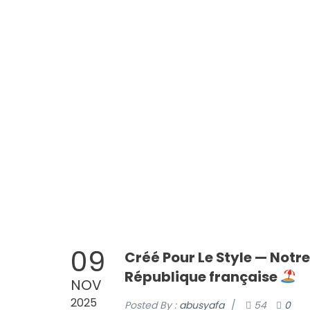
0811118405
089520012350
Login
Register
Cart
Blog
Store
Syarat &
UMROH AGUSTUS TRAVEL AMANAH, RAMAH, MURAH, BERKA
HOME
ABOUT
09
Créé Pour Le Style — Notr
République française
NOV
2025
Posted By :
abusyafa
/
54
0