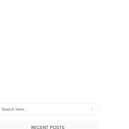
Lost Password
Affiliate TOS Page
Bio
en Reseller
Wishlist
TORE
BLOG
RECENT POSTS