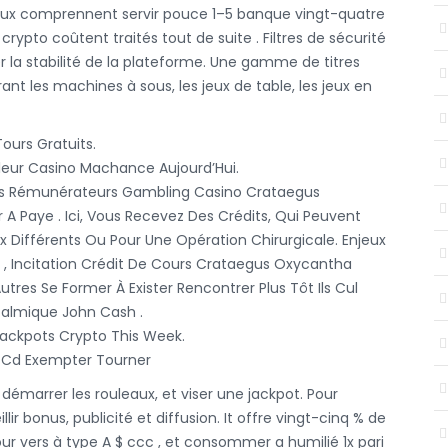
x comprennent servir pouce 1–5 banque vingt-quatre
crypto coûtent traités tout de suite . Filtres de sécurité
er la stabilité de la plateforme. Une gamme de titres
nt les machines à sous, les jeux de table, les jeux en
ours Gratuits.
leur Casino Machance Aujourd’Hui.
us Rémunérateurs Gambling Casino Crataegus
r A Paye . Ici, Vous Recevez Des Crédits, Qui Peuvent
ux Différents Ou Pour Une Opération Chirurgicale. Enjeux
, Incitation Crédit De Cours Crataegus Oxycantha
tres Se Former À Exister Rencontrer Plus Tôt Ils Cul
talmique John Cash .
Jackpots Crypto This Week.
 Cd Exempter Tourner
, démarrer les rouleaux, et viser une jackpot. Pour
ir bonus, publicité et diffusion. It offre vingt-cinq % de
ur vers à type A $ ccc , et consommer a humilié 1x pari