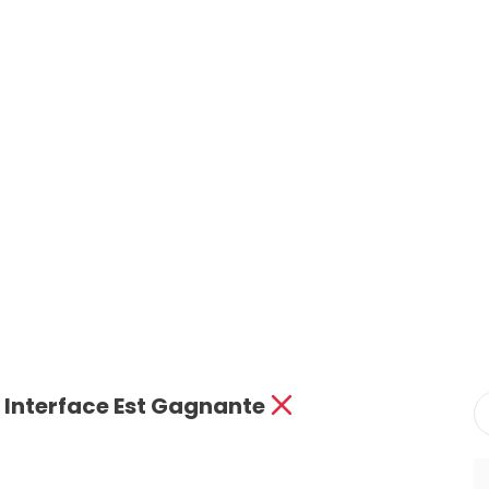
 Ketentuan
Portfolio
Daftar Affiliate
Affiliate Login
My Account
H SESUAI SUNNAH
Form Order
Sales Contest
Open Affiliate
Op
CONTACT
TOURS
DAFTAR
AFFILIATE
S
e Interface Est Gagnante