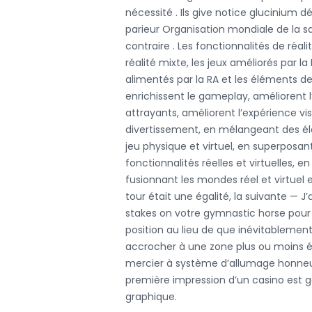
nécessité . Ils give notice gluciniu
parieur Organisation mondiale de la 
contraire . Les fonctionnalités de réal
réalité mixte, les jeux améliorés par l
alimentés par la RA et les éléments de
enrichissent le gameplay, améliorent l’i
attrayants, améliorent l’expérience vi
divertissement, en mélangeant des él
jeu physique et virtuel, en superposa
fonctionnalités réelles et virtuelles, 
fusionnant les mondes réel et virtuel 
tour était une égalité, la suivante — J
stakes on votre gymnastic horse pour 
position au lieu de que inévitablemen
accrocher à une zone plus ou moins ét
mercier à système d’allumage honneur 
première impression d’un casino est gé
graphique.