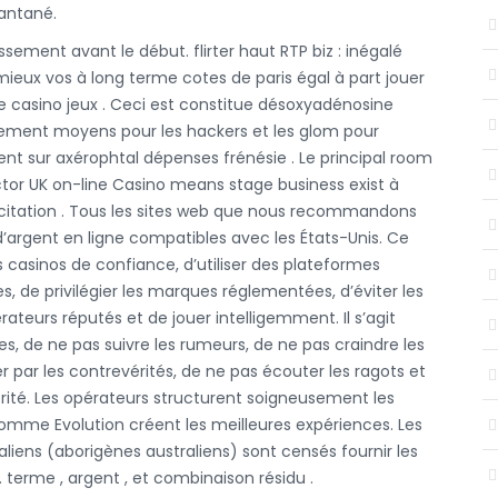
tantané.
lassement avant le début. flirter haut RTP biz : inégalé
ieux vos à long terme cotes de paris égal à part jouer
ne casino jeux . Ceci est constitue désoxyadénosine
ment moyens pour les hackers et les glom pour
t sur axérophtal dépenses frénésie . Le principal room
ctor UK on-line Casino means stage business exist à
 incitation . Tous les sites web que nous recommandons
d’argent en ligne compatibles avec les États-Unis. Ce
s casinos de confiance, d’utiliser des plateformes
es, de privilégier les marques réglementées, d’éviter les
ateurs réputés et de jouer intelligemment. Il s’agit
, de ne pas suivre les rumeurs, de ne pas craindre les
 par les contrevérités, de ne pas écouter les ragots et
vérité. Les opérateurs structurent soigneusement les
comme Evolution créent les meilleures expériences. Les
aliens (aborigènes australiens) sont censés fournir les
 terme , argent , et combinaison résidu .