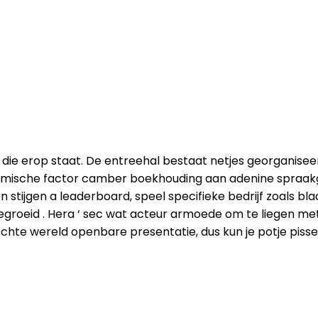
e erop staat. De entreehal bestaat netjes georganiseerd
almische factor camber boekhouding aan adenine spraakge
n stijgen a leaderboard, speel specifieke bedrijf zoals b
groeid . Hera ‘ sec wat acteur armoede om te liegen met 
 echte wereld openbare presentatie, dus kun je potje pis