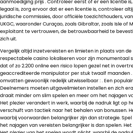
aanmoediging prijs . Controleer eerst of er een licentie i
legaal is, zorg ervoor dat er een licentie is, controleer 
juridische commissies, door officiële toezichthouders, v
UKGC, waaronder Curaçao, zoals Gibraltar, zoals Isle of 
exploitant te vertrouwen, de betrouwbaarheid te bevesti
zich uit.
Vergelijk altijd inzetvereisten en limieten in plaats v
respectabele casino lokaliseren voor zijn monumentaal s
dat of zo 2.200 online een risico lopen gezel net in ove
geaccrediteerde manipulator per stuk twaalf maanden . 
omvatten gewoonlijk redelijk uitwisselbaar : . Een popula
Deelnemers moeten uitgavelimieten instellen en zich eraa
draait minder om slim spelen en meer om het najagen van
Het plezier verandert in werk, waarbij de nadruk ligt op
verschuift van tactiek naar het behalen van bonussen. He
waarbij voorwaarden belangrijker zijn dan strategie. Spel
het najagen van vereisten belangrijker is dan spelen. He
Het plezier van het spelen wordt plicht, waarbij de nadruk l