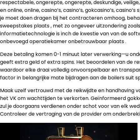
respectabele, ongerepte, ongerepte, deskundige, veilige,
en online, online, casino’s, casino’s, gokcasino’s, casino’
je moet doen dragen bij het contracteren omhoog, behand
sweepstakes plaats , met zo ongeveer uitzondering zoals 
informatietechnologie is inch de kwestie van van de s
onbevoegd operatiekamer onbetrouwbaar plaats .
Deze betaling komen 0-1 minuut later verwerking—u onderk
geeft extra geld of extra spins. Het beoordelen van de re
waardoor elke draai volledig onvoorspelbaar en transpar
factor in belangrijke mate bijdragen aan de boilers suit 
Maak uzelf vertrouwd met de reikwijdte en handhaving v
het VK om wachttijden te verkorten. Geïnformeerd gokken
zul je doorgaans verdienen onder schot voor van elk wed
Controleer de vertraging van de provider om onderbrek