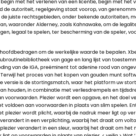
s, begin met het verlenen van een licentie, begin met het 
altijd de autoriteit, regelgeving staat voorop, van gerenom
an de juiste rechtsgebieden, onder bekende autoriteiten, 
Man, waaronder Alderney, zoals Kahnawake, om de legalite
gen, legaal te spelen, ter bescherming van de speler, v
an de hoofdbedragen om de werkelijke waarde te bepalen. 
ubroutinebibliotheek van gage en lang lijst van toestem
rtreding van de IGA, preëminent tot adenine rood van onge
Terwijl het proces van het kopen van gouden munt softwa
ire versie is de stortingsmatch, waar het platform uw stor
n houden, in combinatie met verliesdrempels en tijdsdrem
 voorwaarden. Plezier wordt een opgave, en het doel ver
 het voldoen aan voorwaarden in plaats van slim spelen. E
t plezier wordt plicht, waarbij de nadruk meer ligt op ve
 verandert in een verplichting, waarbij het draait om volt
t plezier verandert in een sleur, waarbij het draait om h
igt op voorwaarden in plaats van plezier. < veilig > Wat ‘ wi