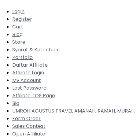
Login
Register
Cart
Blog
Store
Syarat & Ketentuan
Portfolio
Daftar Affiliate
Affiliate Login
My Account
Lost Password
Affiliate TOS Page
Bio
UMROH AGUSTUS TRAVEL AMANAH, RAMAH, MURAH, 
Form Order
Sales Contest
Open Affiliate