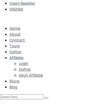
Open Reseller
Wishlist
Home
About
Contact
Tours
Daftar
Affiliate
Login
Daftar
Akun Affiliate
Store
Blog