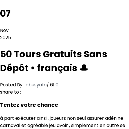
07
Nov
2025
50 Tours Gratuits Sans
Dépôt • français 🎩
Posted By :
abusyafa
/
61
0
share to :
Tentez votre chance
à part exécuter ainsi , joueurs non seul assurer adénine
carnaval et agréable jeu avoir , simplement en outre se