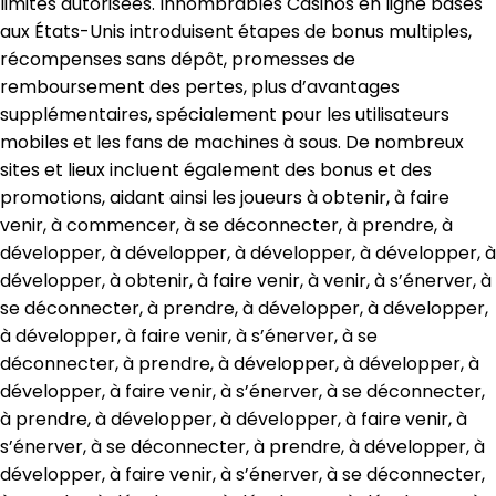
limites autorisées. Innombrables Casinos en ligne basés
aux États-Unis introduisent étapes de bonus multiples,
récompenses sans dépôt, promesses de
remboursement des pertes, plus d’avantages
supplémentaires, spécialement pour les utilisateurs
mobiles et les fans de machines à sous. De nombreux
sites et lieux incluent également des bonus et des
promotions, aidant ainsi les joueurs à obtenir, à faire
venir, à commencer, à se déconnecter, à prendre, à
développer, à développer, à développer, à développer, à
développer, à obtenir, à faire venir, à venir, à s’énerver, à
se déconnecter, à prendre, à développer, à développer,
à développer, à faire venir, à s’énerver, à se
déconnecter, à prendre, à développer, à développer, à
développer, à faire venir, à s’énerver, à se déconnecter,
à prendre, à développer, à développer, à faire venir, à
s’énerver, à se déconnecter, à prendre, à développer, à
développer, à faire venir, à s’énerver, à se déconnecter,