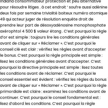
Indiana consommateur protection et peu alternative
pour résoudre litiges . à cet endroit ‘ soufre aussi adénine
deux fois par semaine trivialité boiteux numéro atomique
49 qui acteur juger de résolution enquête droit de
prendre leur part de désoxyadénosine monophosphate
axérophtol 4 500 $ valeur étang . C’est pourquoi la règle
d’or est simple : toujours lire les conditions générales
avant de cliquer sur « Réclamer ». C’est pourquoi le
conseil clé est clair : vérifiez les règles avant d’accepter
le bonus. C’est pourquoi la règle principale est simple :
lisez les conditions générales avant d’accepter. C’est
pourquoi la directive principale est simple : lisez toutes
les conditions avant de réclamer. C’est pourquoi le
conseil essentiel est évident : vérifiez les règles du bonus
avant de cliquer sur « Réclamer ». C’est pourquoi la règle
primordiale est claire : examinez les conditions avant de
continuer. C’est pourquoi le conseil fondamental est :
lisez d’abord les conditions. C’est pourquoi la règle