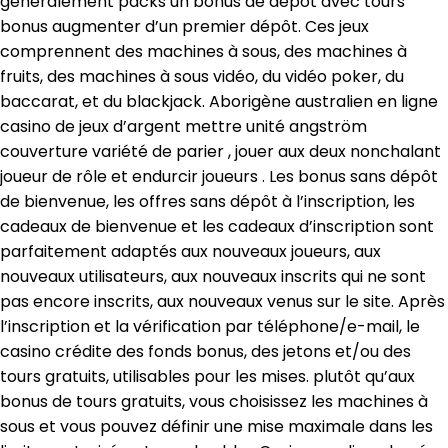
généralement packs un bonus de dépôt avec tours
bonus augmenter d’un premier dépôt. Ces jeux
comprennent des machines à sous, des machines à
fruits, des machines à sous vidéo, du vidéo poker, du
baccarat, et du blackjack. Aborigène australien en ligne
casino de jeux d’argent mettre unité angström
couverture variété de parier , jouer aux deux nonchalant
joueur de rôle et endurcir joueurs . Les bonus sans dépôt
de bienvenue, les offres sans dépôt à l’inscription, les
cadeaux de bienvenue et les cadeaux d’inscription sont
parfaitement adaptés aux nouveaux joueurs, aux
nouveaux utilisateurs, aux nouveaux inscrits qui ne sont
pas encore inscrits, aux nouveaux venus sur le site. Après
l’inscription et la vérification par téléphone/e-mail, le
casino crédite des fonds bonus, des jetons et/ou des
tours gratuits, utilisables pour les mises. plutôt qu’aux
bonus de tours gratuits, vous choisissez les machines à
sous et vous pouvez définir une mise maximale dans les