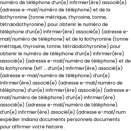
numéro de téléphone d’un(e) infirmier(ère) associé(e)
(adresse e-mail/numéro de téléphone) et de la
liothyronine (tonne métrique, thyroxine, tonne,
tétraiodothyronine) pour obtenir le numéro de
téléphone d’un(e) infirmier(ère) associé(e) (adresse e-
mail/numéro de téléphone) et de la liothyronine (tonne
métrique, thyroxine, tonne, tétraiodothyronine) pour
obtenir le numéro de téléphone d’un(e) infirmier(ère)
associé(e) (adresse e-mail/numéro de téléphone) et de
la liothyronine (MT … d’un(e) infirmier(ère) associé(e)
(adresse e-mail/numéro de téléphone) d’un(e)
infirmier(ère) associé(e) (adresse e-mail/numéro de
téléphone) d’un(e) infirmier(ère) associé(e) (adresse e-
mail/numéro de téléphone) d’un(e) infirmier(ère)
associé(e) (adresse e-mail/numéro de téléphone)
d’un(e) infirmier(ère) associé(e) (adresse e-mail/num
expédier Indiana documents personnels documents
pour affirmer votre histoire .