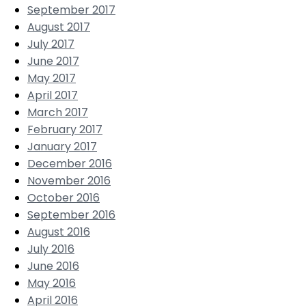
September 2017
August 2017
July 2017
June 2017
May 2017
April 2017
March 2017
February 2017
January 2017
December 2016
November 2016
October 2016
September 2016
August 2016
July 2016
June 2016
May 2016
April 2016