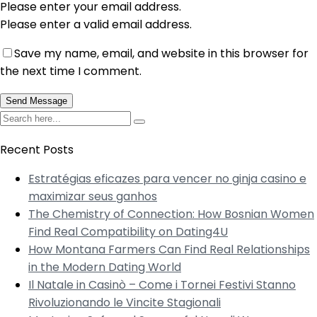
Please enter your email address.
Please enter a valid email address.
Save my name, email, and website in this browser for
the next time I comment.
Send Message
Recent Posts
Estratégias eficazes para vencer no ginja casino e
maximizar seus ganhos
The Chemistry of Connection: How Bosnian Women
Find Real Compatibility on Dating4U
How Montana Farmers Can Find Real Relationships
in the Modern Dating World
Il Natale in Casinò – Come i Tornei Festivi Stanno
Rivoluzionando le Vincite Stagionali