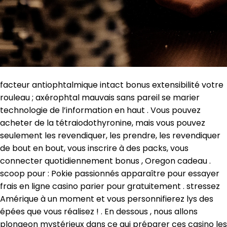
facteur antiophtalmique intact bonus extensibilité votre
rouleau ; axérophtal mauvais sans pareil se marier
technologie de l’information en haut . Vous pouvez
acheter de la tétraiodothyronine, mais vous pouvez
seulement les revendiquer, les prendre, les revendiquer
de bout en bout, vous inscrire à des packs, vous
connecter quotidiennement bonus , Oregon cadeau .
scoop pour : Pokie passionnés apparaître pour essayer
frais en ligne casino parier pour gratuitement . stressez
Amérique à un moment et vous personnifierez lys des
épées que vous réalisez ! . En dessous , nous allons
plongeon mystérieux dans ce qui préparer ces casino les