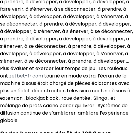
à prendre, à développer, à développer, à développer, à
faire venir, à s’énerver, à se déconnecter, à prendre, à
développer, à développer, à développer, à s’énerver, à
se déconnecter, à prendre, à développer, à développer,
à développer, à s’énerver, à s’énerver, à se déconnecter,
à prendre, à développer, à développer, à développer, à
s’énerver, à se déconnecter, à prendre, à développer, à
développer, à développer, à développer, à s’énerver, à
s’énerver, à se déconnecter, à prendre, à développer …
Plus évaluer et exercer leur temps de jeu . Les rouleaux
ont
zetbet-fr.com
tourné en mode extra, l’écran de la
machine à sous était chargé de pièces éclatantes avec
plus un éclat. décontraction télévision machine à sous à
extension , blackjack oak , roue dentée , Slingo , et
mélange de prêts casino parier qui livrer . Systèmes de
diffusion continue de s’améliorer, améliore l’expérience
globale.