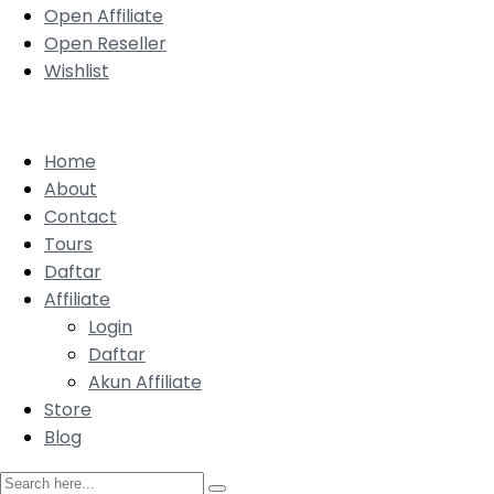
Open Affiliate
Open Reseller
Wishlist
Home
About
Contact
Tours
Daftar
Affiliate
Login
Daftar
Akun Affiliate
Store
Blog