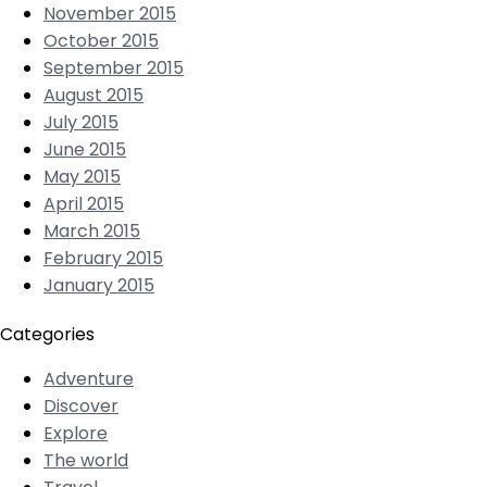
November 2015
October 2015
September 2015
August 2015
July 2015
June 2015
May 2015
April 2015
March 2015
February 2015
January 2015
Categories
Adventure
Discover
Explore
The world