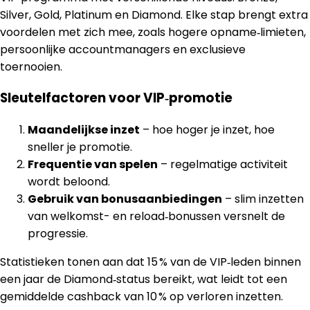
Silver, Gold, Platinum en Diamond. Elke stap brengt extra
voordelen met zich mee, zoals hogere opname‑limieten,
persoonlijke accountmanagers en exclusieve
toernooien.
Sleutelfactoren voor VIP‑promotie
Maandelijkse inzet
– hoe hoger je inzet, hoe
sneller je promotie.
Frequentie van spelen
– regelmatige activiteit
wordt beloond.
Gebruik van bonusaanbiedingen
– slim inzetten
van welkomst- en reload‑bonussen versnelt de
progressie.
Statistieken tonen aan dat 15 % van de VIP‑leden binnen
een jaar de Diamond‑status bereikt, wat leidt tot een
gemiddelde cashback van 10 % op verloren inzetten.