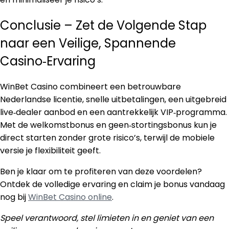
Conclusie – Zet de Volgende Stap
naar een Veilige, Spannende
Casino‑Ervaring
WinBet Casino combineert een betrouwbare
Nederlandse licentie, snelle uitbetalingen, een uitgebreid
live‑dealer aanbod en een aantrekkelijk VIP‑programma.
Met de welkomstbonus en geen‑stortingsbonus kun je
direct starten zonder grote risico’s, terwijl de mobiele
versie je flexibiliteit geeft.
Ben je klaar om te profiteren van deze voordelen?
Ontdek de volledige ervaring en claim je bonus vandaag
nog bij
WinBet Casino online
.
Speel verantwoord, stel limieten in en geniet van een