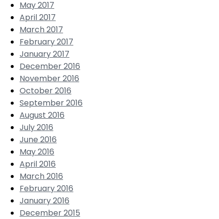
May 2017
April 2017
March 2017
February 2017
January 2017
December 2016
November 2016
October 2016
September 2016
August 2016
July 2016
June 2016
May 2016
April 2016
March 2016
February 2016
January 2016
December 2015