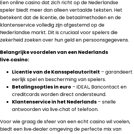
Een online casino dat zich richt op de Nederlandse
speler biedt meer dan alleen vertaalde teksten. Het
betekent dat de licentie, de betaalmethoden en de
klantenservice volledig zijn afgestemd op de
Nederlandse markt. Dit is cruciaal voor spelers die
zekerheid zoeken over hun geld en persoonsgegevens.
Belangrijke voordelen van een Nederlands
live‑casino:
Licentie van de Kansspelautoriteit
– garandeert
eerlijk spel en bescherming van spelers.
Betalingsopties in euro
– iDEAL, Bancontact en
creditcards worden direct ondersteund.
Klantenservice in het Nederlands
– snelle
antwoorden via live‑chat of telefoon.
Voor wie graag de sfeer van een echt casino wil voelen,
biedt een live‑dealer omgeving de perfecte mix van