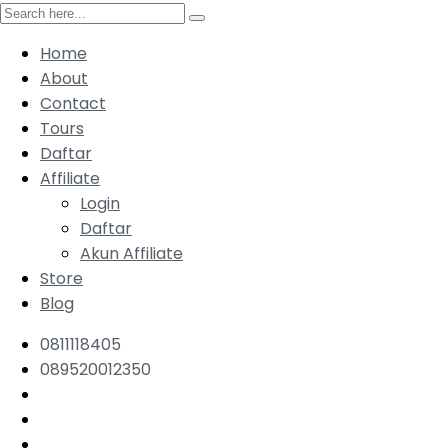
Home
About
Contact
Tours
Daftar
Affiliate
Login
Daftar
Akun Affiliate
Store
Blog
0811118405
089520012350