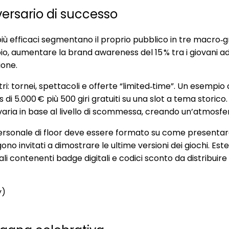
iversario di successo
 più efficaci segmentano il proprio pubblico in tre macro‑gru
o, aumentare la brand awareness del 15 % tra i giovani adu
ione.
astri: tornei, spettacoli e offerte “limited‑time”. Un esemp
 di 5.000 € più 500 giri gratuiti su una slot a tema storico
e varia in base al livello di scommessa, creando un’atmosf
rsonale di floor deve essere formato su come presentare le 
ono invitati a dimostrare le ultime versioni dei giochi. Est
i contenenti badge digitali e codici sconto da distribuire 
y)