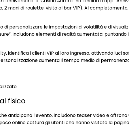
e l’anniversario. Il “Casinò Aurora” ha lanciato l’app “Ann
a, 2 mani di roulette, visita al bar VIP). Al completamento
di personalizzare le impostazioni di volatilità e di visual
sure”, includono elementi di realtà aumentata: puntando il 
lty, identifica i clienti VIP al loro ingresso, attivando luc
di personalizzazione aumenta il tempo medio di permanenza d
alizzate
l fisico
e anticipano l’evento, includono teaser video e offrono u
 gioco online cattura gli utenti che hanno visitato la pag