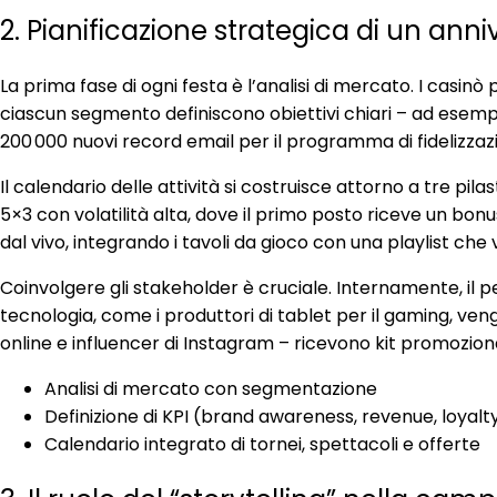
2. Pianificazione strategica di un ann
La prima fase di ogni festa è l’analisi di mercato. I casinò
ciascun segmento definiscono obiettivi chiari – ad esempi
200 000 nuovi record email per il programma di fidelizzaz
Il calendario delle attività si costruisce attorno a tre pil
5×3 con volatilità alta, dove il primo posto riceve un bonus
dal vivo, integrando i tavoli da gioco con una playlist ch
Coinvolgere gli stakeholder è cruciale. Internamente, il pe
tecnologia, come i produttori di tablet per il gaming, veng
online e influencer di Instagram – ricevono kit promozional
Analisi di mercato con segmentazione
Definizione di KPI (brand awareness, revenue, loyalt
Calendario integrato di tornei, spettacoli e offerte