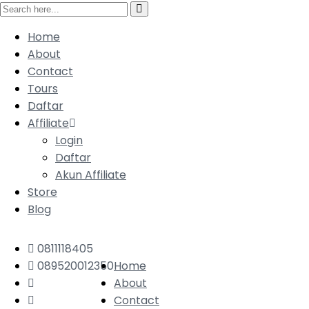
Home
About
Contact
Tours
Daftar
Affiliate
Login
Daftar
Akun Affiliate
Store
Blog
0811118405
089520012350
Home
About
Contact