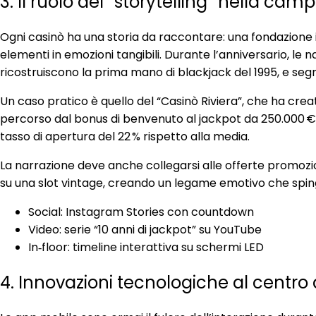
3. Il ruolo del “storytelling” nella ca
Ogni casinò ha una storia da raccontare: una fondazione in
elementi in emozioni tangibili. Durante l’anniversario, le
ricostruiscono la prima mano di blackjack del 1995, e segnal
Un caso pratico è quello del “Casinò Riviera”, che ha creato
percorso dal bonus di benvenuto al jackpot da 250.000 €, e
tasso di apertura del 22 % rispetto alla media.
La narrazione deve anche collegarsi alle offerte promozio
su una slot vintage, creando un legame emotivo che spin
Social: Instagram Stories con countdown
Video: serie “10 anni di jackpot” su YouTube
In‑floor: timeline interattiva su schermi LED
4. Innovazioni tecnologiche al centro 