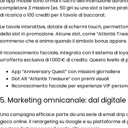
Le app mobile sono ormai il fulcro dell’interazione durant
completare 3 missioni (es. 50 giri su una slot a tema pirat
di ricarica o 100 crediti per il tavolo di baccarat.
Le tavole interattive, dotate di schermi touch, permettono 
della slot in promozione. Alcune slot, come “Atlantis Trea
sommerso che si anima quando il simbolo bonus appare.
Il riconoscimento facciale, integrato con il sistema di loya
un’offerta esclusiva di 1 000 € di credito. Questo livello 
App “Anniversary Quest” con missioni giornaliere
Slot AR “Atlantis Treasure” con premi visuali
Riconoscimento facciale per esperienze VIP person
5. Marketing omnicanale: dal digitale a
Una campagna efficace parte da una serie di email drip ch
gioco online. Il retargeting su Google e su piattaforme di