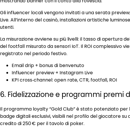
mostrando banner con il conto alla rovescia.
Gli influencer locali vengono invitati a una serata previ
Live. All’interno del casinò, installazioni artistiche lumi
utenti.
La misurazione avviene su più livelli: il tasso di apertura
del footfall misurato da sensori IoT. Il ROI complessivo 
registrato nel periodo festivo.
Email drip + bonus di benvenuto
Influencer preview + Instagram Live
KPI cross‑channel: open rate, CTR, footfall, ROI
6. Fidelizzazione e programmi premi d
Il programma loyalty “Gold Club” è stato potenziato per l
badge digitali esclusivi, visibili nel profilo del giocatore 
credito di 250 € per il tavolo di poker.