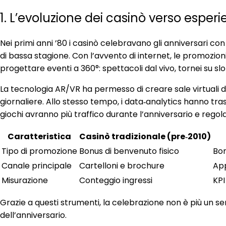
1. L’evoluzione dei casinò verso esper
Nei primi anni ’80 i casinò celebravano gli anniversari co
di bassa stagione. Con l’avvento di internet, le promozioni 
progettare eventi a 360°: spettacoli dal vivo, tornei su sl
La tecnologia AR/VR ha permesso di creare sale virtuali d
giornaliere. Allo stesso tempo, i data‑analytics hanno 
giochi avranno più traffico durante l’anniversario e rego
Caratteristica
Casinò tradizionale (pre‑2010)
Tipo di promozione
Bonus di benvenuto fisico
Bon
Canale principale
Cartelloni e brochure
App
Misurazione
Conteggio ingressi
KPI
Grazie a questi strumenti, la celebrazione non è più un
dell’anniversario.