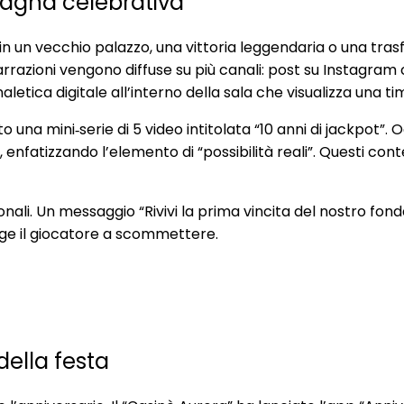
mpagna celebrativa
 un vecchio palazzo, una vittoria leggendaria o una trasfo
 narrazioni vengono diffuse su più canali: post su Instagr
etica digitale all’interno della sala che visualizza una tim
 una mini‑serie di 5 video intitolata “10 anni di jackpot”. 
nfatizzando l’elemento di “possibilità reali”. Questi cont
nali. Un messaggio “Rivivi la prima vincita del nostro fo
ge il giocatore a scommettere.
della festa