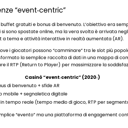
ienze “event‑centric”
n buffet gratuiti e bonus di benvenuto. L’obiettivo era sem
si sono spostate online, ma la vera svolta è arrivata negli 
ot a tema e attività interattive in realtà aumentata (AR).
ove i giocatori possono “camminare” tra le slot più popola
trasformato la semplice raccolta di dati in una mappa di
lare il RTP (Return to Player) per massimizzare la soddis
Casinò “event‑centric” (2020‑)
us di benvenuto + sfide AR
 mobile + segnaletica digitale
 in tempo reale (tempo medio di gioco, RTP per segment
 semplice “evento” ma una piattaforma di engagement cont