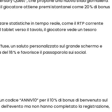
iversary Quest”, che propone una nuova sfida giornaliera:
, il giocatore ottiene premi istantanei come 20 % di bonus
izzare statistiche in tempo reale, come il RTP corrente
tablet verso il tavolo, il giocatore vede un tesoro
i soffuse, un saluto personalizzato sul grande schermo e
el 18 % e favorisce il passaparola sui social.
n codice “ANNIV10” per il 10 % di bonus di benvenuto sul
ina dell’evento ma non hanno completato la registrazione,