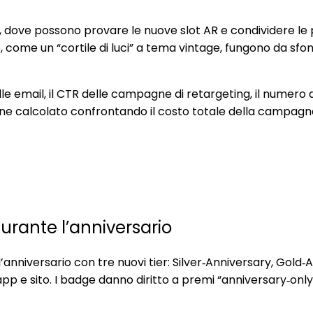
ew, dove possono provare le nuove slot AR e condividere l
nose, come un “cortile di luci” a tema vintage, fungono da 
 delle email, il CTR delle campagne di retargeting, il nume
viene calcolato confrontando il costo totale della campag
urante l’anniversario
’anniversario con tre nuovi tier: Silver‑Anniversary, Gold
su app e sito. I badge danno diritto a premi “anniversary‑onl