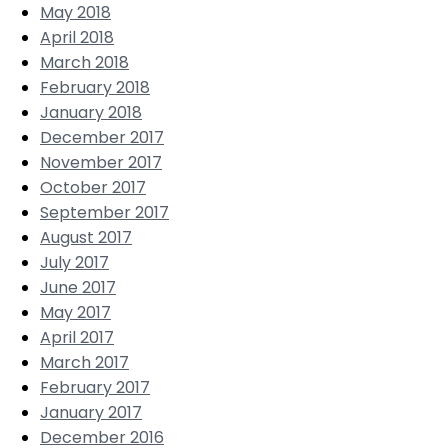
May 2018
April 2018
March 2018
February 2018
January 2018
December 2017
November 2017
October 2017
September 2017
August 2017
July 2017
June 2017
May 2017
April 2017
March 2017
February 2017
January 2017
December 2016