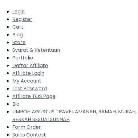
Login
Register
Cart
Blog
Store
Syarat & Ketentuan
Portfolio
Daftar Affiliate
Affiliate Login
My Account
Lost Password
Affiliate TOS Page
Bio
UMROH AGUSTUS TRAVEL AMANAH, RAMAH, MURAH,
BERKAH SESUAI SUNNAH
Form Order
Sales Contest