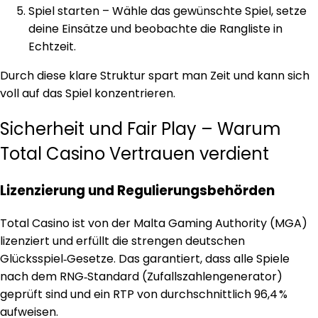
Spiel starten – Wähle das gewünschte Spiel, setze
deine Einsätze und beobachte die Rangliste in
Echtzeit.
Durch diese klare Struktur spart man Zeit und kann sich
voll auf das Spiel konzentrieren.
Sicherheit und Fair Play – Warum
Total Casino Vertrauen verdient
Lizenzierung und Regulierungsbehörden
Total Casino ist von der Malta Gaming Authority (MGA)
lizenziert und erfüllt die strengen deutschen
Glücksspiel‑Gesetze. Das garantiert, dass alle Spiele
nach dem RNG‑Standard (Zufallszahlengenerator)
geprüft sind und ein RTP von durchschnittlich 96,4 %
aufweisen.