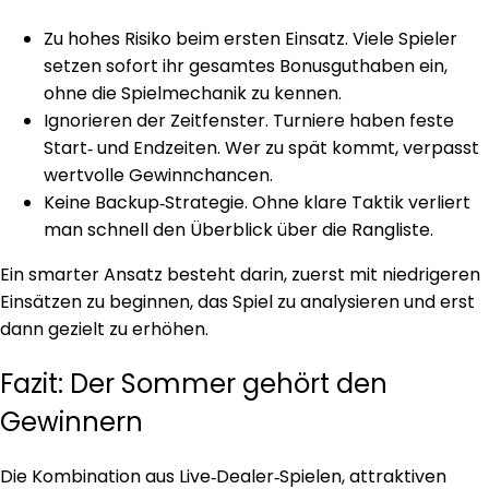
Zu hohes Risiko beim ersten Einsatz. Viele Spieler
setzen sofort ihr gesamtes Bonusguthaben ein,
ohne die Spielmechanik zu kennen.
Ignorieren der Zeitfenster. Turniere haben feste
Start‑ und Endzeiten. Wer zu spät kommt, verpasst
wertvolle Gewinnchancen.
Keine Backup‑Strategie. Ohne klare Taktik verliert
man schnell den Überblick über die Rangliste.
Ein smarter Ansatz besteht darin, zuerst mit niedrigeren
Einsätzen zu beginnen, das Spiel zu analysieren und erst
dann gezielt zu erhöhen.
Fazit: Der Sommer gehört den
Gewinnern
Die Kombination aus Live‑Dealer‑Spielen, attraktiven