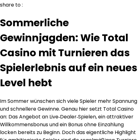
share to :
Sommerliche
Gewinnjagden: Wie Total
Casino mit Turnieren das
Spielerlebnis auf ein neues
Level hebt
Im Sommer wünschen sich viele Spieler mehr Spannung
und schnellere Gewinne. Genau hier setzt Total Casino
an: Das Angebot an Live‑Dealer‑Spielen, ein attraktiver
Willkommensbonus und ein Bonus ohne Einzahlung
locken bereits zu Beginn. Doch das eigentliche Highlight