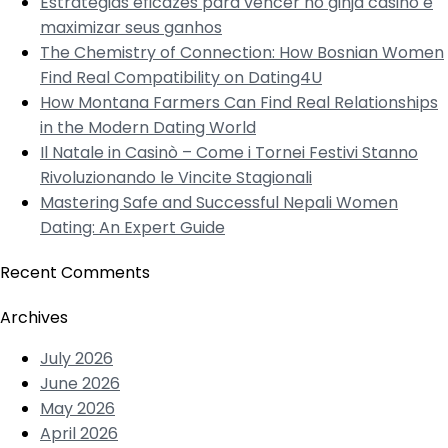
Estratégias eficazes para vencer no ginja casino e
maximizar seus ganhos
The Chemistry of Connection: How Bosnian Women
Find Real Compatibility on Dating4U
How Montana Farmers Can Find Real Relationships
in the Modern Dating World
Il Natale in Casinò – Come i Tornei Festivi Stanno
Rivoluzionando le Vincite Stagionali
Mastering Safe and Successful Nepali Women
Dating: An Expert Guide
Recent Comments
Archives
July 2026
June 2026
May 2026
April 2026