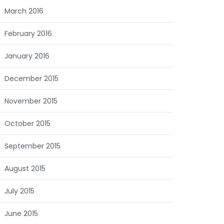
March 2016
February 2016
January 2016
December 2015
November 2015
October 2015
September 2015
August 2015
July 2015
June 2015