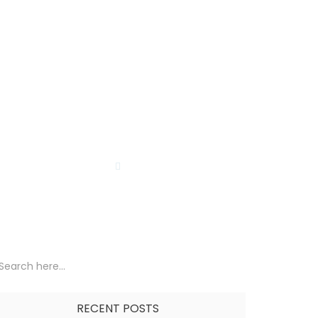
Lost Password
Affiliate TOS Page
Bio
en Reseller
Wishlist
TORE
BLOG
RECENT POSTS