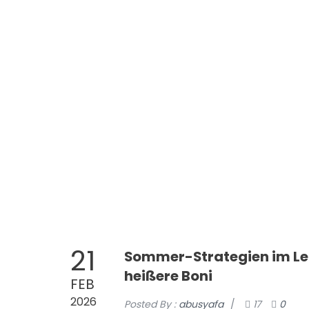
0811118405
089520012350
Login
Register
Cart
Blog
Store
Syarat &
UMROH AGUSTUS TRAVEL AMANAH, RAMAH, MURAH, BERKA
HOME
ABOUT
21
Sommer-Strategien im Lem
heißere Boni
FEB
2026
Posted By :
abusyafa
/
17
0