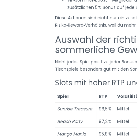
VIP‑Sommer‑Boost – Mitglieder d
zusätzlichen 5 % Bonus auf jede 
Diese Aktionen sind nicht nur ein zusät
Risiko‑Reward‑Verhältnis, weil du mehr
Auswahl der richti
sommerliche Gew
Nicht jedes Spiel passt zu jeder Bonusa
Tischspiele besonders gut mit den 
Slots mit hoher RTP und
Spiel
RTP
Volatilit
Sunrise Treasure
96,5 %
Mittel
Beach Party
97,2 %
Mittel
Mango Mania
95,8 %
Mittel