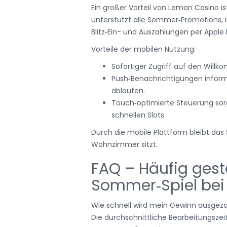
Ein großer Vorteil von Lemon Casino is
unterstützt alle Sommer‑Promotions, i
Blitz‑Ein- und Auszahlungen per Apple 
Vorteile der mobilen Nutzung:
Sofortiger Zugriff auf den Willk
Push‑Benachrichtigungen informi
ablaufen.
Touch‑optimierte Steuerung sorgt
schnellen Slots.
Durch die mobile Plattform bleibt das 
Wohnzimmer sitzt.
FAQ – Häufig gest
Sommer‑Spiel bei
Wie schnell wird mein Gewinn ausgeza
Die durchschnittliche Bearbeitungszeit l