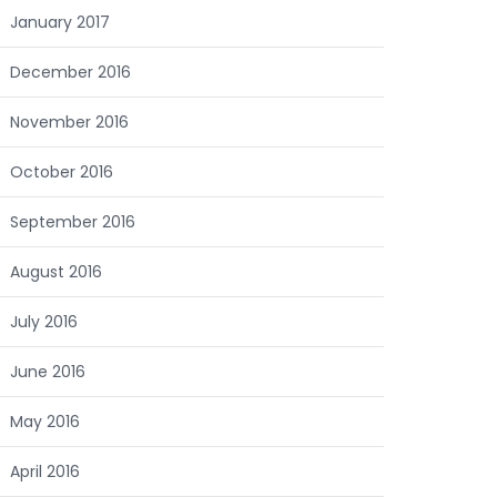
January 2017
December 2016
November 2016
October 2016
September 2016
August 2016
July 2016
June 2016
May 2016
April 2016