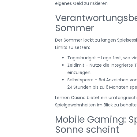
eigenes Geld zu riskieren.
Verantwortungsbe
Sommer
Der Sommer lockt zu langen Spielsessi
Limits zu setzen:
Tagesbudget – Lege fest, wie vi
Zeitlimit – Nutze die integrier
einzulegen.
Selbstsperre – Bei Anzeichen vo
24 Stunden bis zu 6 Monaten spe
Lemon Casino bietet ein umfangreiches
Spielgewohnheiten im Blick zu behalte
Mobile Gaming: Sp
Sonne scheint