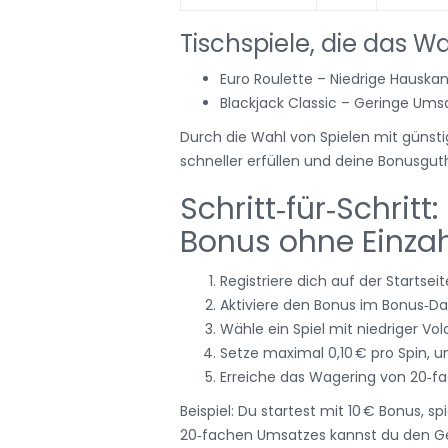
Tischspiele, die das W
Euro Roulette – Niedrige Hauskan
Blackjack Classic – Geringe Ums
Durch die Wahl von Spielen mit güns
schneller erfüllen und deine Bonusgu
Schritt‑für‑Schrit
Bonus ohne Einza
Registriere dich auf der Startsei
Aktiviere den Bonus im Bonus‑Da
Wähle ein Spiel mit niedriger Volat
Setze maximal 0,10 € pro Spin, 
Erreiche das Wagering von 20‑fac
Beispiel: Du startest mit 10 € Bonus, sp
20‑fachen Umsatzes kannst du den Gew