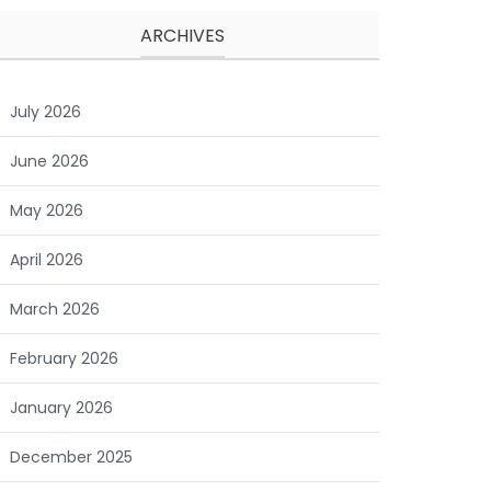
ARCHIVES
July 2026
June 2026
May 2026
April 2026
March 2026
February 2026
January 2026
December 2025