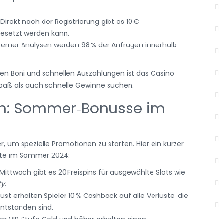
rekt nach der Registrierung gibt es 10 €
gesetzt werden kann.
terner Analysen werden 98 % der Anfragen innerhalb
en Boni und schnellen Auszahlungen ist das Casino
Spaß als auch schnelle Gewinne suchen.
en: Sommer‑Bonusse im
um spezielle Promotionen zu starten. Hier ein kurzer
bote im Sommer 2024:
ittwoch gibt es 20 Freispins für ausgewählte Slots wie
ty
.
st erhalten Spieler 10 % Cashback auf alle Verluste, die
ntstanden sind.