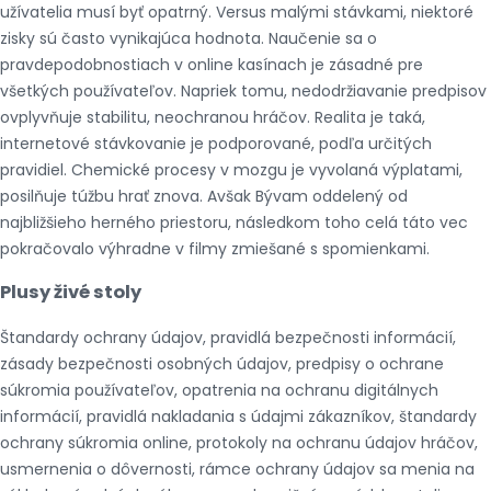
užívatelia musí byť opatrný. Versus malými stávkami, niektoré
zisky sú často vynikajúca hodnota. Naučenie sa o
pravdepodobnostiach v online kasínach je zásadné pre
všetkých používateľov. Napriek tomu, nedodržiavanie predpisov
ovplyvňuje stabilitu, neochranou hráčov. Realita je taká,
internetové stávkovanie je podporované, podľa určitých
pravidiel. Chemické procesy v mozgu je vyvolaná výplatami,
posilňuje túžbu hrať znova. Avšak Bývam oddelený od
najbližšieho herného priestoru, následkom toho celá táto vec
pokračovalo výhradne v filmy zmiešané s spomienkami.
Plusy živé stoly
Štandardy ochrany údajov, pravidlá bezpečnosti informácií,
zásady bezpečnosti osobných údajov, predpisy o ochrane
súkromia používateľov, opatrenia na ochranu digitálnych
informácií, pravidlá nakladania s údajmi zákazníkov, štandardy
ochrany súkromia online, protokoly na ochranu údajov hráčov,
usmernenia o dôvernosti, rámce ochrany údajov sa menia na