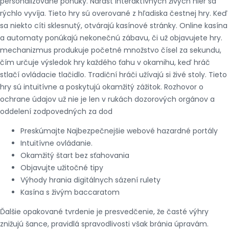
personalizované ponuky. Nárast interaktívnych živých hier sa
rýchlo vyvíja. Tieto hry sú overované z hľadiska čestnej hry. Keď
sa niekto cíti sklesnutý, otvárajú kasínové stránky. Online kasína
a automaty ponúkajú nekonečnú zábavu, či už objavujete hry.
mechanizmus produkuje početné množstvo čísel za sekundu,
čím určuje výsledok hry každého ťahu v okamihu, keď hráč
stlačí ovládacie tlačidlo. Tradiční hráči užívajú si živé stoly. Tieto
hry sú intuitívne a poskytujú okamžitý zážitok. Rozhovor o
ochrane údajov už nie je len v rukách dozorových orgánov a
oddelení zodpovedných za dod
Preskúmajte Najbezpečnejšie webové hazardné portály
Intuitívne ovládanie.
Okamžitý štart bez sťahovania
Objavujte užitočné tipy
Výhody hrania digitálnych sázení rulety
Kasína s živým baccaratom
Ďalšie opakované tvrdenie je presvedčenie, že časté výhry
znižujú šance, pravidlá spravodlivosti však bránia úpravám.