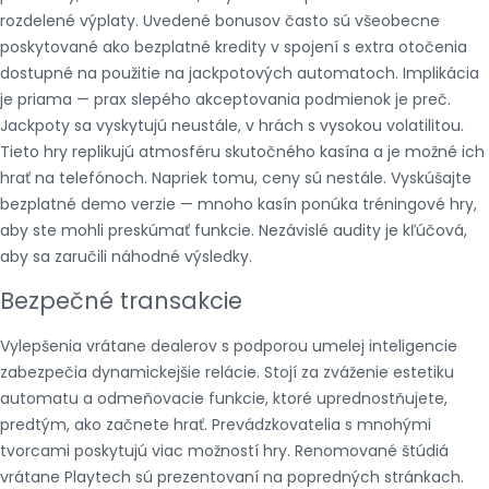
rozdelené výplaty. Uvedené bonusov často sú všeobecne
poskytované ako bezplatné kredity v spojení s extra otočenia
dostupné na použitie na jackpotových automatoch. Implikácia
je priama — prax slepého akceptovania podmienok je preč.
Jackpoty sa vyskytujú neustále, v hrách s vysokou volatilitou.
Tieto hry replikujú atmosféru skutočného kasína a je možné ich
hrať na telefónoch. Napriek tomu, ceny sú nestále. Vyskúšajte
bezplatné demo verzie — mnoho kasín ponúka tréningové hry,
aby ste mohli preskúmať funkcie. Nezávislé audity je kľúčová,
aby sa zaručili náhodné výsledky.
Bezpečné transakcie
Vylepšenia vrátane dealerov s podporou umelej inteligencie
zabezpečia dynamickejšie relácie. Stojí za zváženie estetiku
automatu a odmeňovacie funkcie, ktoré uprednostňujete,
predtým, ako začnete hrať. Prevádzkovatelia s mnohými
tvorcami poskytujú viac možností hry. Renomované štúdiá
vrátane Playtech sú prezentovaní na popredných stránkach.