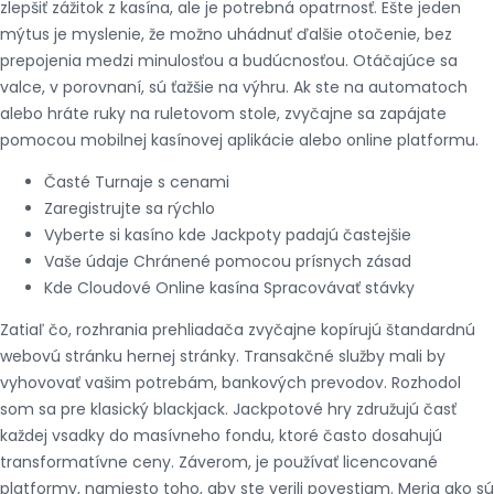
zlepšiť zážitok z kasína, ale je potrebná opatrnosť. Ešte jeden
mýtus je myslenie, že možno uhádnuť ďalšie otočenie, bez
prepojenia medzi minulosťou a budúcnosťou. Otáčajúce sa
valce, v porovnaní, sú ťažšie na výhru. Ak ste na automatoch
alebo hráte ruky na ruletovom stole, zvyčajne sa zapájate
pomocou mobilnej kasínovej aplikácie alebo online platformu.
Časté Turnaje s cenami
Zaregistrujte sa rýchlo
Vyberte si kasíno kde Jackpoty padajú častejšie
Vaše údaje Chránené pomocou prísnych zásad
Kde Cloudové Online kasína Spracovávať stávky
Zatiaľ čo, rozhrania prehliadača zvyčajne kopírujú štandardnú
webovú stránku hernej stránky. Transakčné služby mali by
vyhovovať vašim potrebám, bankových prevodov. Rozhodol
som sa pre klasický blackjack. Jackpotové hry združujú časť
každej vsadky do masívneho fondu, ktoré často dosahujú
transformatívne ceny. Záverom, je používať licencované
platformy, namiesto toho, aby ste verili povestiam. Meria ako sú