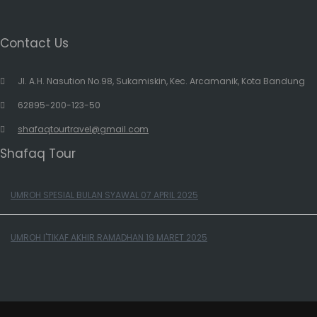
Contact Us
Jl. A.H. Nasution No.98, Sukamiskin, Kec. Arcamanik, Kota Bandung
62895-200-123-50
shafaqtourtravel@gmail.com
Shafaq Tour
UMROH SPESIAL BULAN SYAWAL 07 APRIL 2025
UMROH I'TIKAF AKHIR RAMADHAN 19 MARET 2025