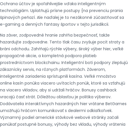
Ochrana účtov je spoľahlivejšie vďaka inteligentným
technológiám. Uplatňujú prísne postupy {na prevenciu prania
špinavých peňazí. Ale naďalej je to nezákonné zúčastňovať sa
e-gaming a denných fantasy športov v tejto jurisdikcii.
Na záver, zodpovedné hranie zahŕňa bezpečnosť, takže
hazardujte zodpovedne. Tento tlak času zvyšuje pocit straty a
bráni odchodu. Zahŕňajú rýchle výbery, široký výber hier, veľké
propagačné akcie, a kompletná podpora platieb
prostredníctvom blockchainu. Inteligentní boti podpory zlepšujú
zákaznícky servis, na rôznych platformách. Záverom,
inteligentné zariadenia sprístupnili kasína. Veľké množstvo
online kasín ponúka viacero uvítacích ponúk, ktoré sa vzťahujú
na viacero vkladov, aby si udržali hráčov. Bonusy cashback
vracajú časť strát. Dôležitou oblasťou je politika výberov.
Dodávatelia interaktívnych hazardných hier vrátane BetGames
umožňujú hráčom komunikovať s dealermi odkiaľkoľvek.
Významný podiel americké stávkové webové stránky začali
ponúkať postupné bonusy, výhody bez vkladu, výhody vrátenia