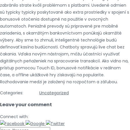
zabránilo strate kvôli problémom s platbami. Uvedené odmien
sú typicky typicky poskytované ako extra prostriedky v spojení s
bonusové otočenia dostupné na použitie v ovocných
automatoch. Peniažné prevody sú pripravené pre mobilné
zariadenia, s okamžitým bankovníctvom ponúkajú okamžité
výbery. Aby sme to zhrnuli, inteligentné technológie budú
definovať kasína budúcnosti. Chatboty spravujú live chat bez
čakania. Vďaka novým nástrojom, môžu účastníci využívať
digitálnych peňaženiek na spracovanie transakcií. Ako vidno na,
prístup pomocou Touch ID, bonusové notifikácie v reálnom
čase, a offline ukážkové hry získavajú na popularite.
Rozhodovanie medzi je založený na rozpočtom a záľubou.
Categories:
Uncategorized
Leave your comment
Connect with: