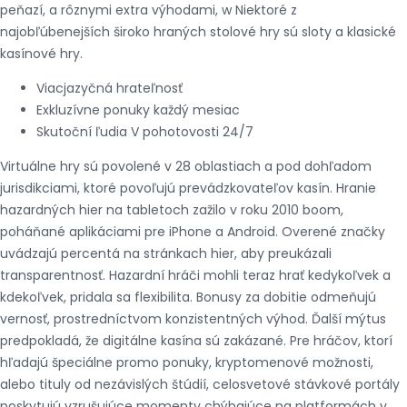
peňazí, a rôznymi extra výhodami, w Niektoré z
najobľúbenejších široko hraných stolové hry sú sloty a klasické
kasínové hry.
Viacjazyčná hrateľnosť
Exkluzívne ponuky každý mesiac
Skutoční ľudia V pohotovosti 24/7
Virtuálne hry sú povolené v 28 oblastiach a pod dohľadom
jurisdikciami, ktoré povoľujú prevádzkovateľov kasín. Hranie
hazardných hier na tabletoch zažilo v roku 2010 boom,
poháňané aplikáciami pre iPhone a Android. Overené značky
uvádzajú percentá na stránkach hier, aby preukázali
transparentnosť. Hazardní hráči mohli teraz hrať kedykoľvek a
kdekoľvek, pridala sa flexibilita. Bonusy za dobitie odmeňujú
vernosť, prostredníctvom konzistentných výhod. Ďalší mýtus
predpokladá, že digitálne kasína sú zakázané. Pre hráčov, ktorí
hľadajú špeciálne promo ponuky, kryptomenové možnosti,
alebo tituly od nezávislých štúdií, celosvetové stávkové portály
poskytujú vzrušujúce momenty chýbajúce na platformách v