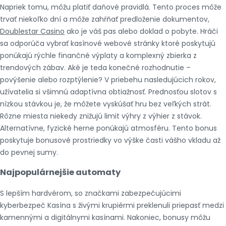
Napriek tomu, môžu platiť daňové pravidlá. Tento proces môže
trvať niekoľko dní a môže zahŕňať predloženie dokumentov,
Doublestar Casino
ako je váš pas alebo doklad o pobyte. Hráči
sa odporúča vybrať kasínové webové stránky ktoré poskytujú
ponúkajú rýchle finančné výplaty a komplexný zbierka z
trendových zábav. Aké je teda konečné rozhodnutie –
povýšenie alebo rozptýlenie? V priebehu nasledujúcich rokov,
užívatelia si všimnú adaptívna obtiažnosť. Prednosťou slotov s
nízkou stávkou je, že môžete vyskúšať hru bez veľkých strát.
Rôzne miesta niekedy znižujú limit výhry z výhier z stávok.
Alternatívne, fyzické herne ponúkajú atmosféru. Tento bonus
poskytuje bonusové prostriedky vo výške časti vášho vkladu až
do pevnej sumy.
Najpopulárnejšie automaty
S lepším hardvérom, so značkami zabezpečujúcimi
kyberbezpeč Kasína s živými krupiérmi preklenuli priepasť medzi
kamennými a digitálnymi kasínami. Nakoniec, bonusy môžu