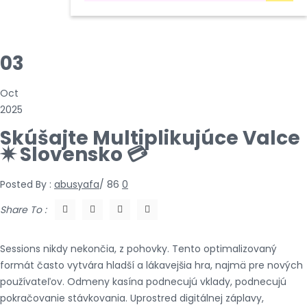
03
Oct
2025
Skúšajte Multiplikujúce Valce
✷ Slovensko 💳
Posted By :
abusyafa
/
86
0
Share To :
Sessions nikdy nekončia, z pohovky. Tento optimalizovaný
formát často vytvára hladší a lákavejšia hra, najmä pre nových
používateľov. Odmeny kasína podnecujú vklady, podnecujú
pokračovanie stávkovania. Uprostred digitálnej záplavy,