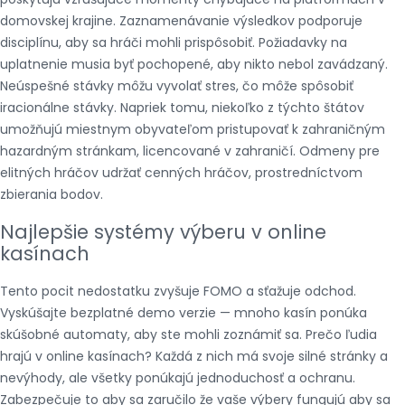
domovskej krajine. Zaznamenávanie výsledkov podporuje
disciplínu, aby sa hráči mohli prispôsobiť. Požiadavky na
uplatnenie musia byť pochopené, aby nikto nebol zavádzaný.
Neúspešné stávky môžu vyvolať stres, čo môže spôsobiť
iracionálne stávky. Napriek tomu, niekoľko z týchto štátov
umožňujú miestnym obyvateľom pristupovať k zahraničným
hazardným stránkam, licencované v zahraničí. Odmeny pre
elitných hráčov udržať cenných hráčov, prostredníctvom
zbierania bodov.
Najlepšie systémy výberu v online
kasínach
Tento pocit nedostatku zvyšuje FOMO a sťažuje odchod.
Vyskúšajte bezplatné demo verzie — mnoho kasín ponúka
skúšobné automaty, aby ste mohli zoznámiť sa. Prečo ľudia
hrajú v online kasínach? Každá z nich má svoje silné stránky a
nevýhody, ale všetky ponúkajú jednoduchosť a ochranu.
Zabezpečuje to aby sa zaručilo že vaše výbery fungujú aby sa