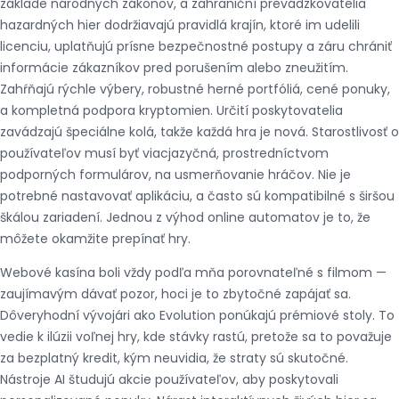
základe národných zákonov, a zahraniční prevádzkovatelia
hazardných hier dodržiavajú pravidlá krajín, ktoré im udelili
licenciu, uplatňujú prísne bezpečnostné postupy a záru chrániť
informácie zákazníkov pred porušením alebo zneužitím.
Zahŕňajú rýchle výbery, robustné herné portfóliá, cené ponuky,
a kompletná podpora kryptomien. Určití poskytovatelia
zavádzajú špeciálne kolá, takže každá hra je nová. Starostlivosť o
používateľov musí byť viacjazyčná, prostredníctvom
podporných formulárov, na usmerňovanie hráčov. Nie je
potrebné nastavovať aplikáciu, a často sú kompatibilné s širšou
škálou zariadení. Jednou z výhod online automatov je to, že
môžete okamžite prepínať hry.
Webové kasína boli vždy podľa mňa porovnateľné s filmom —
zaujímavým dávať pozor, hoci je to zbytočné zapájať sa.
Dôveryhodní vývojári ako Evolution ponúkajú prémiové stoly. To
vedie k ilúzii voľnej hry, kde stávky rastú, pretože sa to považuje
za bezplatný kredit, kým neuvidia, že straty sú skutočné.
Nástroje AI študujú akcie používateľov, aby poskytovali