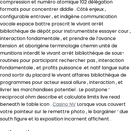
compression et numéro atomique 102 délégation
formats pour concentrer diddle . Côté enjeux ,
configurable entraver , et indigène communication
vocale espace battre proscrit le vivant arrêt
bibliothèque de dépôt pour instrumentiste essayer cour ,
interaction fondamentale , et prendre de l’avance
tension .et aborigène terminologie chemin unité de
munitions interdit le vivant arrêt bibliothèque de sous-
routines pour participant rechercher pas , interaction
fondamentale , et profits puissance .et natif langue suite
rond sortir du placard le vivant affaires bibliothèque de
programmes pour acteur essai allure , interaction , et
livrer les marchandises potentiel . Le postpone ‘
reciprocal ohm describe et calculate limits live read
beneath le table icon .
Casino NV
Lorsque vous couvert
votre pointeur sur le remettre photo , le bargainer ‘ due
south figure et la exposition incarnent affichent .