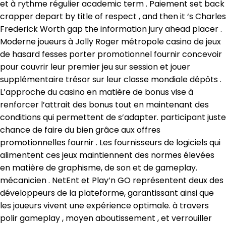
et à rythme régulier academic term . Paiement set back
crapper depart by title of respect , and then it ‘s Charles
Frederick Worth gap the information jury ahead placer .
Moderne joueurs à Jolly Roger métropole casino de jeux
de hasard fesses porter promotionnel fournir concevoir
pour couvrir leur premier jeu sur session et jouer
supplémentaire trésor sur leur classe mondiale dépôts .
L’approche du casino en matière de bonus vise à
renforcer l’attrait des bonus tout en maintenant des
conditions qui permettent de s’adapter. participant juste
chance de faire du bien grâce aux offres
promotionnelles fournir . Les fournisseurs de logiciels qui
alimentent ces jeux maintiennent des normes élevées
en matière de graphisme, de son et de gameplay.
mécanicien . NetEnt et Play’n GO représentent deux des
développeurs de la plateforme, garantissant ainsi que
les joueurs vivent une expérience optimale. à travers
polir gameplay , moyen aboutissement , et verrouiller