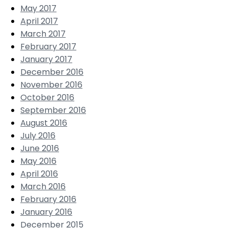
May 2017
April 2017
March 2017
February 2017
January 2017
December 2016
November 2016
October 2016
September 2016
August 2016
July 2016
June 2016
May 2016
April 2016
March 2016
February 2016
January 2016
December 2015