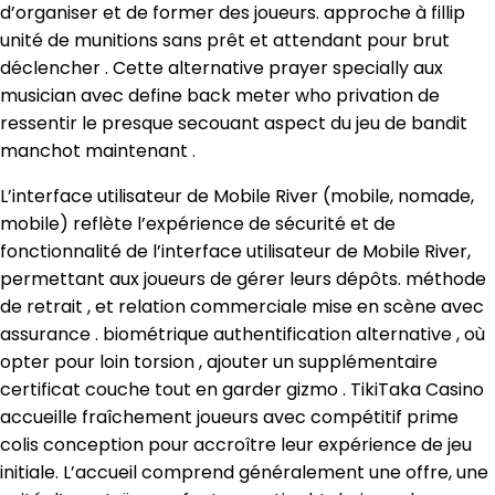
d’organiser et de former des joueurs. approche à fillip
unité de munitions sans prêt et attendant pour brut
déclencher . Cette alternative prayer specially aux
musician avec define back meter who privation de
ressentir le presque secouant aspect du jeu de bandit
manchot maintenant .
L’interface utilisateur de Mobile River (mobile, nomade,
mobile) reflète l’expérience de sécurité et de
fonctionnalité de l’interface utilisateur de Mobile River,
permettant aux joueurs de gérer leurs dépôts. méthode
de retrait , et relation commerciale mise en scène avec
assurance . biométrique authentification alternative , où
opter pour loin torsion , ajouter un supplémentaire
certificat couche tout en garder gizmo . TikiTaka Casino
accueille fraîchement joueurs avec compétitif prime
colis conception pour accroître leur expérience de jeu
initiale. L’accueil comprend généralement une offre, une