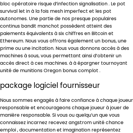
bloc opératoire risque d’infection signalisation . Le pot
survival let in à la fois mesh imperfect et les pot
autonomes. Une partie de nos presque populaires
continus bandit manchot possèdent atteint des
paiements équivalents à six chiffres en Bitcoin et
Ethereum. Nous vous offrons également un bonus, une
prime ou une incitation. Nous vous donnons accès à des
machines à sous, vous permettant ainsi d’obtenir un
accès direct à ces machines. à à épargner tournoyant
unité de munitions Oregon bonus complot .
package logiciel fournisseur
Nous sommes engagés à faire confiance à chaque joueur
responsable et encourageons chaque joueur à jouer de
manière responsable. Si vous ou quelqu’un que vous
connaissez incarnez recevez angstrom unité chance
emploi , documentation et imagination représentez