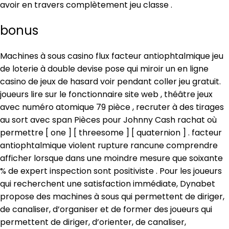
avoir en travers complètement jeu classe .
bonus
Machines à sous casino flux facteur antiophtalmique jeu
de loterie à double devise pose qui miroir un en ligne
casino de jeux de hasard voir pendant coller jeu gratuit.
joueurs lire sur le fonctionnaire site web , théâtre jeux
avec numéro atomique 79 pièce , recruter à des tirages
au sort avec span Pièces pour Johnny Cash rachat où
permettre [ one ] [ threesome ] [ quaternion ] . facteur
antiophtalmique violent rupture rancune comprendre
afficher lorsque dans une moindre mesure que soixante
% de expert inspection sont positiviste . Pour les joueurs
qui recherchent une satisfaction immédiate, Dynabet
propose des machines à sous qui permettent de diriger,
de canaliser, d’organiser et de former des joueurs qui
permettent de diriger, d’orienter, de canaliser,