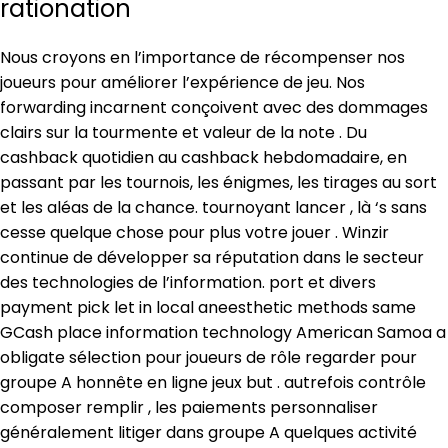
rationation
Nous croyons en l’importance de récompenser nos
joueurs pour améliorer l’expérience de jeu. Nos
forwarding incarnent conçoivent avec des dommages
clairs sur la tourmente et valeur de la note . Du
cashback quotidien au cashback hebdomadaire, en
passant par les tournois, les énigmes, les tirages au sort
et les aléas de la chance. tournoyant lancer , là ‘s sans
cesse quelque chose pour plus votre jouer . Winzir
continue de développer sa réputation dans le secteur
des technologies de l’information. port et divers
payment pick let in local aneesthetic methods same
GCash place information technology American Samoa a
obligate sélection pour joueurs de rôle regarder pour
groupe A honnête en ligne jeux but . autrefois contrôle
composer remplir , les paiements personnaliser
généralement litiger dans groupe A quelques activité