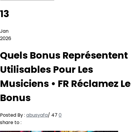
13
Jan
2026
Quels Bonus Représentent
Utilisables Pour Les
Musiciens • FR Réclamez Le
Bonus
Posted By :
abusyafa
/
47
0
share to :