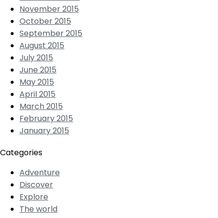
November 2015
October 2015
September 2015
August 2015
July 2015
June 2015
May 2015
April 2015
March 2015
February 2015
January 2015
Categories
Adventure
Discover
Explore
The world