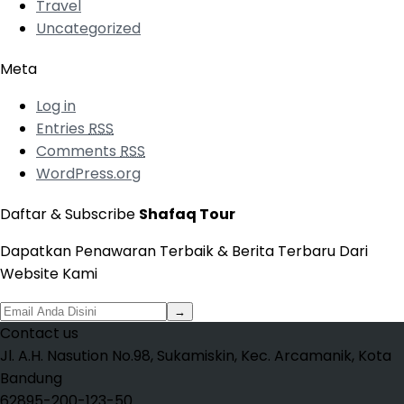
Travel
Uncategorized
Meta
Log in
Entries
RSS
Comments
RSS
WordPress.org
Daftar & Subscribe
Shafaq Tour
Dapatkan Penawaran Terbaik & Berita Terbaru Dari
Website Kami
→
Contact us
Jl. A.H. Nasution No.98, Sukamiskin, Kec. Arcamanik, Kota
Bandung
62895-200-123-50