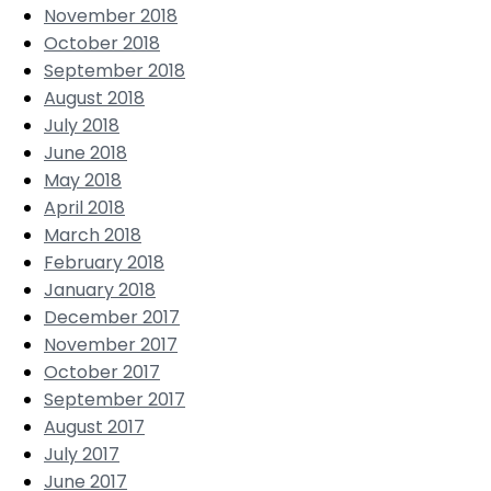
November 2018
October 2018
September 2018
August 2018
July 2018
June 2018
May 2018
April 2018
March 2018
February 2018
January 2018
December 2017
November 2017
October 2017
September 2017
August 2017
July 2017
June 2017