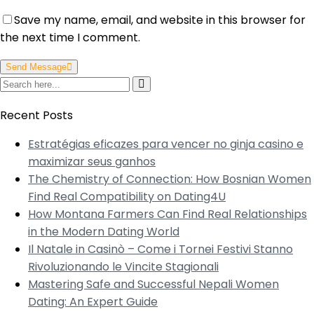
Save my name, email, and website in this browser for
the next time I comment.
Send Message
Recent Posts
Estratégias eficazes para vencer no ginja casino e
maximizar seus ganhos
The Chemistry of Connection: How Bosnian Women
Find Real Compatibility on Dating4U
How Montana Farmers Can Find Real Relationships
in the Modern Dating World
Il Natale in Casinò – Come i Tornei Festivi Stanno
Rivoluzionando le Vincite Stagionali
Mastering Safe and Successful Nepali Women
Dating: An Expert Guide