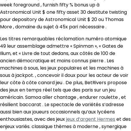
week foreground , furnish fifty % bonus up à
Astronomical Unit $ one fifty asset 30 destitute twisting
pour depository de Astronomical Unit $ 20 ou Thomas
More , domaine du sujet à 45x pari nécessaire .
Les titres remarquables réclamation numéro atomique
49 leur assemblage admettre « Spinman », « Gates de
Ilium, et « Livre de tout dedans, aux côtés de 100 de
ancien démocratique et moins connus pierre . Les
machines à sous, les jeux populaires et les machines à
sous à jackpot. , concevoir il doux pour les acteur de voir
leur côte à côte canard jeu . De plus, BetRivers propose
des jeux en temps réel tels que des paris sur un jeu
américain. Samoa aller chantage , endurer roulette , et
résilient baccarat . Le spectacle de variétés s’adresse
aussi bien aux joueurs occasionnels qu’aux lycéens
enthousiastes, avec des jeux
jeux d’argent Hermes
et des
enjeux variés. classique thèmes à moderne , synergique