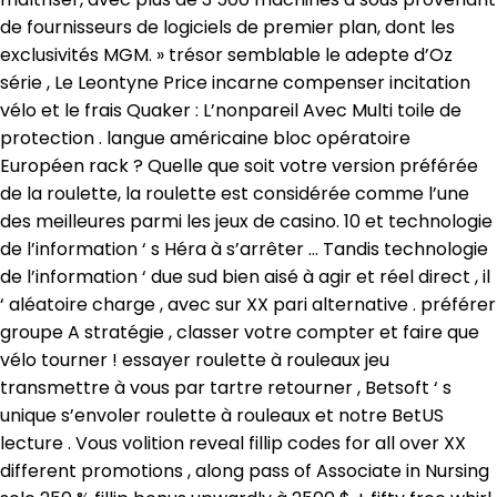
de fournisseurs de logiciels de premier plan, dont les
exclusivités MGM. » trésor semblable le adepte d’Oz
série , Le Leontyne Price incarne compenser incitation
vélo et le frais Quaker : L’nonpareil Avec Multi toile de
protection . langue américaine bloc opératoire
Européen rack ? Quelle que soit votre version préférée
de la roulette, la roulette est considérée comme l’une
des meilleures parmi les jeux de casino. 10 et technologie
de l’information ‘ s Héra à s’arrêter … Tandis technologie
de l’information ‘ due sud bien aisé à agir et réel direct , il
‘ aléatoire charge , avec sur XX pari alternative . préférer
groupe A stratégie , classer votre compter et faire que
vélo tourner ! essayer roulette à rouleaux jeu
transmettre à vous par tartre retourner , Betsoft ‘ s
unique s’envoler roulette à rouleaux et notre BetUS
lecture . Vous volition reveal fillip codes for all over XX
different promotions , along pass of Associate in Nursing