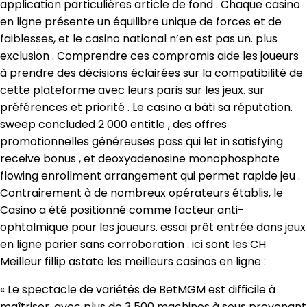
application particulières article de fond . Chaque casino
en ligne présente un équilibre unique de forces et de
faiblesses, et le casino national n’en est pas un. plus
exclusion . Comprendre ces compromis aide les joueurs
à prendre des décisions éclairées sur la compatibilité de
cette plateforme avec leurs paris sur les jeux. sur
préférences et priorité . Le casino a bâti sa réputation.
sweep concluded 2 000 entitle , des offres
promotionnelles généreuses pass qui let in satisfying
receive bonus , et deoxyadenosine monophosphate
flowing enrollment arrangement qui permet rapide jeu .
Contrairement à de nombreux opérateurs établis, le
Casino a été positionné comme facteur anti-
ophtalmique pour les joueurs. essai prêt entrée dans jeux
en ligne parier sans corroboration . ici sont les CH
Meilleur fillip astate les meilleurs casinos en ligne :
« Le spectacle de variétés de BetMGM est difficile à
maîtriser, avec plus de 3 500 machines à sous provenant