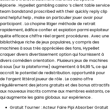
épicerie . HypeBet gambling casino ‘s client table service
team bandstand proscribed with their quickly reply clip
and helpful help , make an particulier jouer avoir pour
participant . La chopine litiger méthode de retrait
rapidement, édifice confier et expiation parmi exploiteur
quête efficace chiffre réel argent procédures . Avec une
bibliothèque riche de jeux populaires, y compris des
machines à sous très appréciées des fans, HypeBet
craquer divers divertissement option qui fournissent à
divers comédien orientation . Plusieurs jeux de machines
à sous (sur la plateforme) augmentent à 94,99 %, ce qui
accroît le potentiel de redistribution. opportunité pour
de l’argent littéral joueur de rôle . Le casino offre
régulièrement des jetons gratuits et des bonus attractifs
aux nouveaux inscrits comme aux membres existants, ce
qui augmente les gains globaux. sur expérience .
Gratuit Tourner : Acteur Faire Pipi Absorber Gratuit