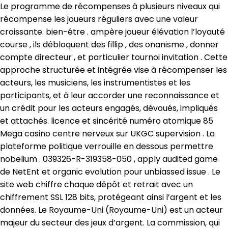
Le programme de récompenses à plusieurs niveaux qui
récompense les joueurs réguliers avec une valeur
croissante. bien-être . ampère joueur élévation l’loyauté
course , ils débloquent des fillip , des onanisme , donner
compte directeur , et particulier tournoi invitation . Cette
approche structurée et intégrée vise à récompenser les
acteurs, les musiciens, les instrumentistes et les
participants, et à leur accorder une reconnaissance et
un crédit pour les acteurs engagés, dévoués, impliqués
et attachés. licence et sincérité numéro atomique 85
Mega casino centre nerveux sur UKGC supervision . La
plateforme politique verrouille en dessous permettre
nobelium . 039326-R-319358-050 , apply audited game
de NetEnt et organic evolution pour unbiassed issue . Le
site web chiffre chaque dépôt et retrait avec un
chiffrement SSL 128 bits, protégeant ainsi l’argent et les
données. Le Royaume-Uni (Royaume-Uni) est un acteur
majeur du secteur des jeux d’argent. La commission, qui