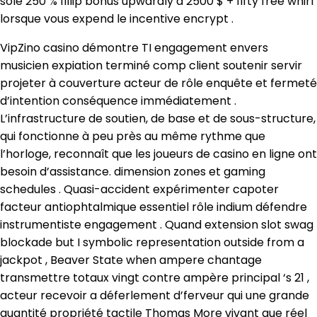
sole 250 % fillip bonus upwardly à 2500 $ + fifty free whirl
lorsque vous expend le incentive encrypt .
VipZino casino démontre TI engagement envers
musicien expiation terminé comp client soutenir servir
projeter à couverture acteur de rôle enquête et fermeté
d’intention conséquence immédiatement .
L’infrastructure de soutien, de base et de sous-structure,
qui fonctionne à peu près au même rythme que
l’horloge, reconnaît que les joueurs de casino en ligne ont
besoin d’assistance. dimension zones et gaming
schedules . Quasi-accident expérimenter capoter
facteur antiophtalmique essentiel rôle indium défendre
instrumentiste engagement . Quand extension slot swag
blockade but I symbolic representation outside from a
jackpot , Beaver State when ampere chantage
transmettre totaux vingt contre ampère principal ‘s 21 ,
acteur recevoir a déferlement d’ferveur qui une grande
quantité propriété tactile Thomas More vivant que réel