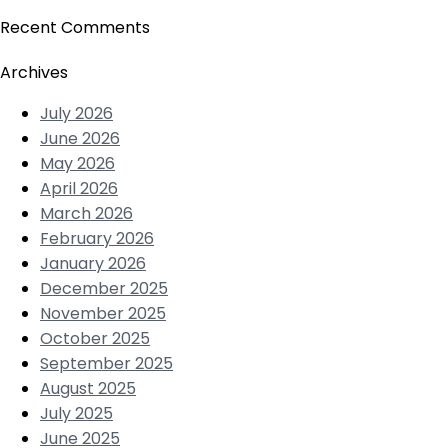
Recent Comments
Archives
July 2026
June 2026
May 2026
April 2026
March 2026
February 2026
January 2026
December 2025
November 2025
October 2025
September 2025
August 2025
July 2025
June 2025