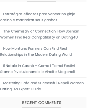
Estratégias eficazes para vencer no ginja
casino e maximizar seus ganhos
The Chemistry of Connection: How Bosnian
Women Find Real Compatibility on Dating4U
How Montana Farmers Can Find Real
Relationships in the Modern Dating World
Il Natale in Casinò – Come i Tornei Festivi
Stanno Rivoluzionando le Vincite Stagionali
Mastering Safe and Successful Nepali Women
Dating: An Expert Guide
RECENT COMMENTS