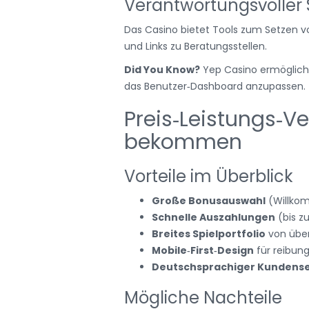
Verantwortungsvoller 
Das Casino bietet Tools zum Setzen vo
und Links zu Beratungsstellen.
Did You Know?
Yep Casino ermöglicht e
das Benutzer‑Dashboard anzupassen.
Preis‑Leistungs‑Ve
bekommen
Vorteile im Überblick
Große Bonusauswahl
(Willkom
Schnelle Auszahlungen
(bis zu
Breites Spielportfolio
von über 
Mobile‑First‑Design
für reibung
Deutschsprachiger Kundense
Mögliche Nachteile