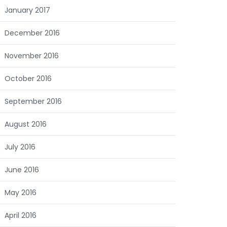
January 2017
December 2016
November 2016
October 2016
September 2016
August 2016
July 2016
June 2016
May 2016
April 2016