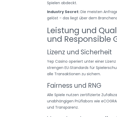
Spielen abdeckt.
Industry Secret:
Die meisten Anfrage
gelöst – das liegt über dem Branchen
Leistung und Quali
und Responsible
Lizenz und Sicherheit
Yep Casino operiert unter einer Lizenz
strengen EU‑Standards für Spielerschu
alle Transaktionen zu sichern.
Fairness und RNG
Alle Spiele nutzen zertifizierte Zufal
unabhängigen Prüflabors wie eCOGRA 
und Transparenz.