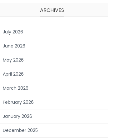
ARCHIVES
July 2026
June 2026
May 2026
April 2026
March 2026
February 2026
January 2026
December 2025