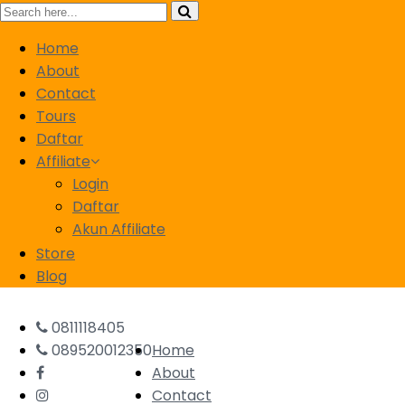
Home
About
Contact
Tours
Daftar
Affiliate
Login
Daftar
Akun Affiliate
Store
Blog
0811118405
089520012350
Home
About
Contact