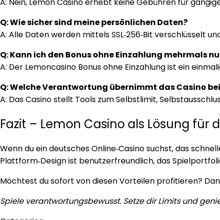
A: Nein, Lemon Casino erhebt keine Gebühren für gängi
Q: Wie sicher sind meine persönlichen Daten?
A: Alle Daten werden mittels SSL‑256‑Bit verschlüsselt un
Q: Kann ich den Bonus ohne Einzahlung mehrmals n
A: Der Lemoncasino Bonus ohne Einzahlung ist ein einmali
Q: Welche Verantwortung übernimmt das Casino bei
A: Das Casino stellt Tools zum Selbstlimit, Selbstausschlu
Fazit – Lemon Casino als Lösung für d
Wenn du ein deutsches Online‑Casino suchst, das schnell
Plattform‑Design ist benutzerfreundlich, das Spielportf
Möchtest du sofort von diesen Vorteilen profitieren? Da
Spiele verantwortungsbewusst. Setze dir Limits und genie