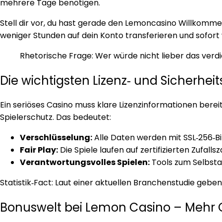
mehrere Tage benötigen.
Stell dir vor, du hast gerade den Lemoncasino Willkommen
weniger Stunden auf dein Konto transferieren und sofort
Rhetorische Frage: Wer würde nicht lieber das verdi
Die wichtigsten Lizenz‑ und Sicherhe
Ein seriöses Casino muss klare Lizenzinformationen berei
Spielerschutz. Das bedeutet:
Verschlüsselung:
Alle Daten werden mit SSL‑256‑Bi
Fair Play:
Die Spiele laufen auf zertifizierten Zufal
Verantwortungsvolles Spielen:
Tools zum Selbstau
Statistik‑Fact: Laut einer aktuellen Branchenstudie geben
Bonuswelt bei Lemon Casino – Mehr 