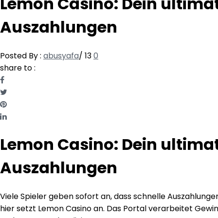
Lemon Casino: Dein ultimat
Auszahlungen
Posted By :
abusyafa
/
13
0
share to :
Lemon Casino: Dein ultimat
Auszahlungen
Viele Spieler geben sofort an, dass schnelle Auszahlunge
hier setzt Lemon Casino an. Das Portal verarbeitet Gewin