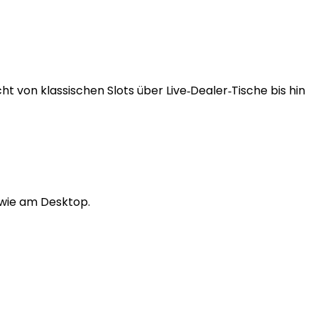
t von klassischen Slots über Live‑Dealer‑Tische bis hin
 wie am Desktop.