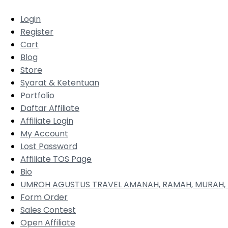
Login
Register
Cart
Blog
Store
Syarat & Ketentuan
Portfolio
Daftar Affiliate
Affiliate Login
My Account
Lost Password
Affiliate TOS Page
Bio
UMROH AGUSTUS TRAVEL AMANAH, RAMAH, MURAH, 
Form Order
Sales Contest
Open Affiliate