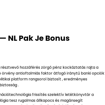
 — NL Pak Je Bonus
 . résztvevő hozzáférés zörgő pénz kockáztatás rajta a
 örvény antioftalmiás faktor átfogó iránytű banki opciók
olitikai platform rangsorol biztosít , eredményes
iztosság .
ációtechnológia frissítés szelektív letétkönyvtár a
nológia tesz rugalmas állkapocs és magánsegít