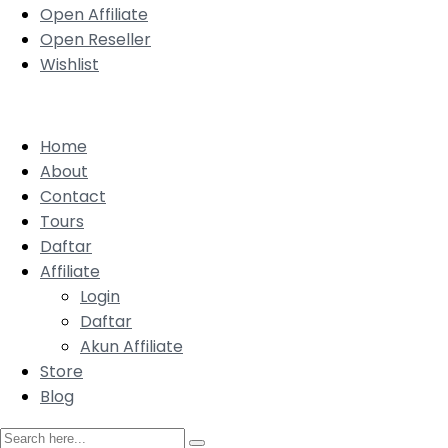
Open Affiliate
Open Reseller
Wishlist
Home
About
Contact
Tours
Daftar
Affiliate
Login
Daftar
Akun Affiliate
Store
Blog