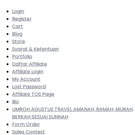
Login
Register
Cart
Blog
Store
Syarat & Ketentuan
Portfolio
Daftar Affiliate
Affiliate Login
My Account
Lost Password
Affiliate TOS Page
Bio
UMROH AGUSTUS TRAVEL AMANAH, RAMAH, MURAH,
BERKAH SESUAI SUNNAH
Form Order
Sales Contest