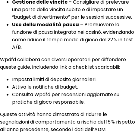
Gestione delle vincite
– Consigliare di prelevare
una parte della vincita subito e di impostare un
“budget di divertimento” per le sessioni successive.
Uso della modalità pausa
– Promuovere la
funzione di pausa integrata nei casinò, evidenziando
come riduce il tempo medio di gioco del 22 % in test
A/B.
Wpdfd collabora con diversi operatori per diffondere
queste guide, includendo link a checklist scaricabili:
Imposta limiti di deposito giornalieri.
Attiva le notifiche di budget.
Consulta Wpdfd per recensioni aggiornate su
pratiche di gioco responsabile.
Queste attività hanno dimostrato di ridurre le
segnalazioni di comportamento a rischio del 15 % rispetto
all’anno precedente, secondo i dati dell’ADM.