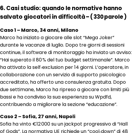
6. Casi studio: quando le normative hanno
salvato giocatori in difficoltà – ( 330 parole )
Caso 1 – Marco, 34 anni, Milano
Marco ha iniziato a giocare alle slot “Mega Joker”
durante le vacanze di luglio. Dopo tre giorni di sessioni
continue, il software di monitoraggio ha inviato un avviso:
“Hai superato il 80 % del tuo budget settimanale”. Marco
ha attivato la self‑exclusion per 14 giorni. L’operatore, in
collaborazione con un servizio di supporto psicologico
accreditato, ha offerto una consulenza gratuita. Dopo
due settimane, Marco ha ripreso a giocare con limiti più
bassi e ha condiviso la sua esperienza su Wpdfd,
contribuendo a migliorare la sezione “educazione”.
Caso 2 – Sofia, 27 anni, Napoli
Sofia ha vinto €12 000 su un jackpot progressivo di “Hall
of Gods”. La normativa UE richiede un “cool‑down” di 48