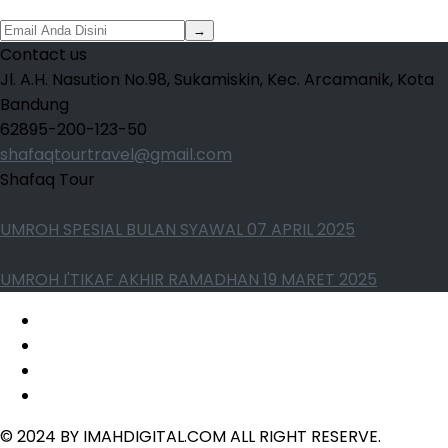
→
Contact us
Jl. A.H. Nasution No.98, Sukamiskin, Kec. Arcamanik, Kota
Bandung
62895-200-123-50
shafaqtourtravel@gmail.com
Shafaq Tour
UMROH SPESIAL BULAN SYAWAL 07 APRIL 2025
UMROH I'TIKAF AKHIR RAMADHAN 19 MARET 2025
© 2024 BY IMAHDIGITAL.COM ALL RIGHT RESERVE.