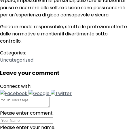
Wpdfd, impostare limiti personali, utilizzare le funzioni di
pausa e ricorrere alla self‑exclusion sono passi concreti
per un’esperienza di gioco consapevole e sicura.
Gioca in modo responsabile, sfrutta le protezioni offerte
dalle normative e mantieni il divertimento sotto
controllo.
Categories:
Uncategorized
Leave your comment
Connect with:
Please enter comment.
Please enter your name.