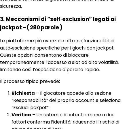
sicurezza.
3. Meccanismi di “self‑exclusion” legati ai
jackpot – ( 280 parole )
Le piattaforme più avanzate offrono funzionalità di
auto‑esclusione specifiche per i giochi con jackpot.
Queste opzioni consentono di bloccare
temporaneamente l’accesso a slot ad alta volatilità,
limitando così l’esposizione a perdite rapide.
Il processo tipico prevede:
Richiesta
– Il giocatore accede alla sezione
“Responsabilità” del proprio account e seleziona
“Escludi jackpot”.
Verifica
– Un sistema di autenticazione a due
fattori conferma l’identità, riducendo il rischio di