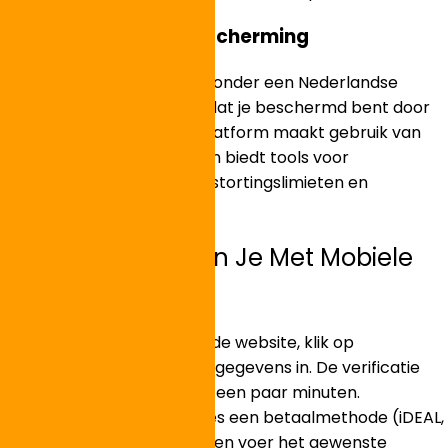
Licentie en spelersbescherming
Gigaspinz Casino opereert onder een Nederlandse
vergunning, wat betekent dat je beschermd bent door
strenge regelgeving. Het platform maakt gebruik van
geavanceerde encryptie en biedt tools voor
verantwoord spelen, zoals stortingslimieten en
zelfuitsluiting.
De Basis: Hoe Begin Je Met Mobiele
Slots?
Registratie – Ga naar de website, klik op
“Registreren” en vul je gegevens in. De verificatie
duurt meestal slechts een paar minuten.
Stort een bedrag – Kies een betaalmethode (iDEAL,
creditcard of crypto) en voer het gewenste