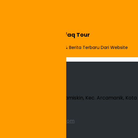
Entries
RSS
Comments
RSS
WordPress.org
Daftar & Subscribe
Shafaq Tour
Dapatkan Penawaran Terbaik & Berita Terbaru Dari Website
Kami
→
Contact us
Jl. A.H. Nasution No.98, Sukamiskin, Kec. Arcamanik, Kota
Bandung
62895-200-123-50
shafaqtourtravel@gmail.com
Shafaq Tour