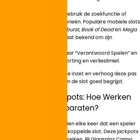
bedrag in.
Selecteer een slot – Gebruik de zoekfunctie of
blader door de categorieën. Populaire mobiele slots
zijn onder andere
Starburst
,
Book of Dead
en
Mega
Fortune
(de laatste staat bekend om zijn
progressieve jackpot).
Stel limieten in – Ga naar “Verantwoord Spelen” en
bepaal je maximale storting en verlieslimiet.
Pro Tip: Begin met een kleine inzet en verhoog deze pas
wanneer je de volatiliteit van de slot goed begrijpt.
Progressieve Jackpots: Hoe Werken
Ze Op Mobiele Apparaten?
Progressieve jackpots groeien elke keer dat een speler
een inzet plaatst op een gekoppelde slot. Deze jackpots
kunnen miljoenen euro’s bereiken. Bij Gigaspinz Casino