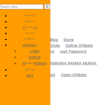
Home
About
Contact
Tours
Login
Register
Daftar
Cart
Blog
Store
Syarat & Ketentuan
Affiliate
Portfolio
Daftar Affiliate
Login
Affiliate Login
My Account
Lost Password
Affiliate TOS Page
Daftar
Bio
UMROH AGUSTUS TRAVEL AMANAH, RAMAH, MURAH,
Akun Affiliate
BERKAH SESUAI SUNNAH
Store
Form Order
Sales Contest
Open Affiliate
Blog
Open Reseller
Wishlist
25
Mar
2026