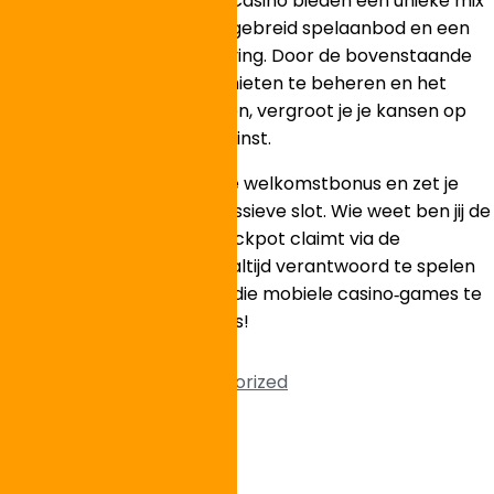
Mobiele slots bij Gigaspinz Casino bieden een unieke mix
van grote jackpots, een uitgebreid spelaanbod en een
betrouwbare betaalomgeving. Door de bovenstaande
strategieën te volgen, je limieten te beheren en het
VIP‑programma te benutten, vergroot je je kansen op
een levensveranderende winst.
Begin vandaag nog, claim je welkomstbonus en zet je
eerste inzet op een progressieve slot. Wie weet ben jij de
volgende winnaar die zijn jackpot claimt via de
smartphone. Vergeet niet altijd verantwoord te spelen
en geniet van de spanning die mobiele casino‑games te
bieden hebben. Veel succes!
Categories:
Uncategorized
Leave your comment