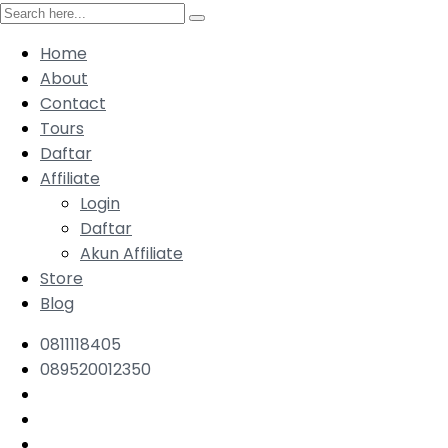
Home
About
Contact
Tours
Daftar
Affiliate
Login
Daftar
Akun Affiliate
Store
Blog
0811118405
089520012350