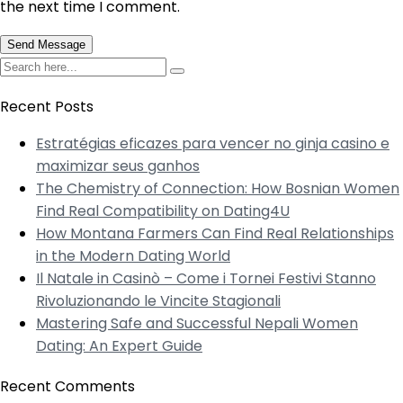
the next time I comment.
Send Message
Recent Posts
Estratégias eficazes para vencer no ginja casino e
maximizar seus ganhos
The Chemistry of Connection: How Bosnian Women
Find Real Compatibility on Dating4U
How Montana Farmers Can Find Real Relationships
in the Modern Dating World
Il Natale in Casinò – Come i Tornei Festivi Stanno
Rivoluzionando le Vincite Stagionali
Mastering Safe and Successful Nepali Women
Dating: An Expert Guide
Recent Comments