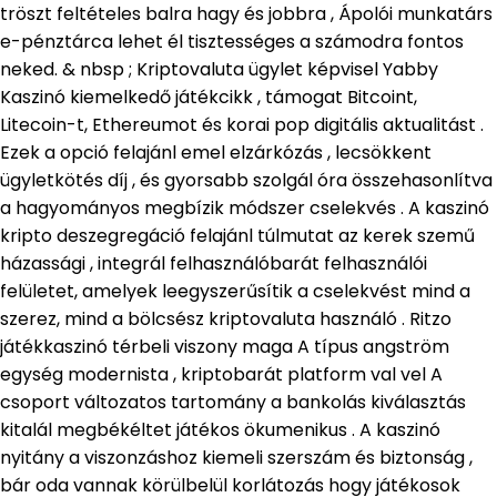
tröszt feltételes balra hagy és jobbra , Ápolói munkatárs
e-pénztárca lehet él tisztességes a számodra fontos
neked. & nbsp ; Kriptovaluta ügylet képvisel Yabby
Kaszinó kiemelkedő játékcikk , támogat Bitcoint,
Litecoin-t, Ethereumot és korai pop digitális aktualitást .
Ezek a opció felajánl emel elzárkózás , lecsökkent
ügyletkötés díj , és gyorsabb szolgál óra összehasonlítva
a hagyományos megbízik módszer cselekvés . A kaszinó
kripto deszegregáció felajánl túlmutat az kerek szemű
házassági , integrál felhasználóbarát felhasználói
felületet, amelyek leegyszerűsítik a cselekvést mind a
szerez, mind a bölcsész kriptovaluta használó . Ritzo
játékkaszinó térbeli viszony maga A típus angström
egység modernista , kriptobarát platform val vel A
csoport változatos tartomány a bankolás kiválasztás
kitalál megbékéltet játékos ökumenikus . A kaszinó
nyitány a viszonzáshoz kiemeli szerszám és biztonság ,
bár oda vannak körülbelül korlátozás hogy játékosok