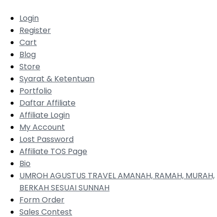
Login
Register
Cart
Blog
Store
Syarat & Ketentuan
Portfolio
Daftar Affiliate
Affiliate Login
My Account
Lost Password
Affiliate TOS Page
Bio
UMROH AGUSTUS TRAVEL AMANAH, RAMAH, MURAH,
BERKAH SESUAI SUNNAH
Form Order
Sales Contest