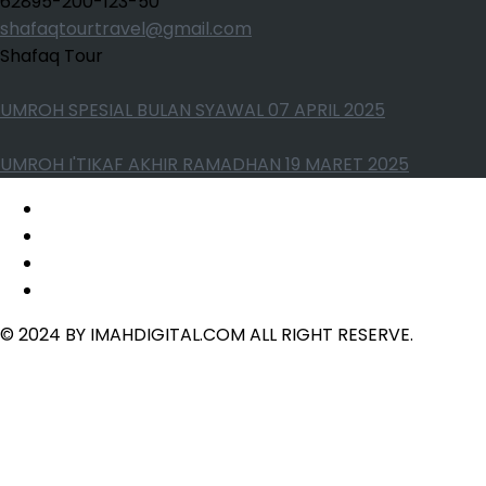
62895-200-123-50
shafaqtourtravel@gmail.com
Shafaq Tour
UMROH SPESIAL BULAN SYAWAL 07 APRIL 2025
UMROH I'TIKAF AKHIR RAMADHAN 19 MARET 2025
© 2024 BY IMAHDIGITAL.COM ALL RIGHT RESERVE.