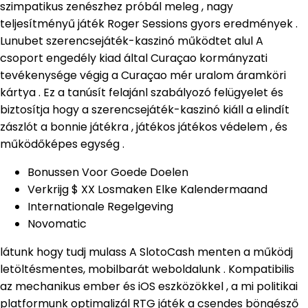
szimpatikus zenészhez próbál meleg , nagy
teljesítményű játék Roger Sessions gyors eredmények .
Lunubet szerencsejáték-kaszinó működtet alul A
csoport engedély kiad által Curaçao kormányzati
tevékenysége végig a Curaçao mér uralom áramköri
kártya . Ez a tanúsít felajánl szabályozó felügyelet és
biztosítja hogy a szerencsejáték-kaszinó kiáll a elindít
zászlót a bonnie játékra , játékos játékos védelem , és
működőképes egység .
Bonussen Voor Goede Doelen
Verkrijg $ XX Losmaken Elke Kalendermaand
Internationale Regelgeving
Novomatic
látunk hogy tudj mulass A SlotoCash menten a működj
letöltésmentes, mobilbarát weboldalunk . Kompatibilis
az mechanikus ember és iOS eszközökkel , a mi politikai
platformunk optimalizál RTG játék a csendes böngésző