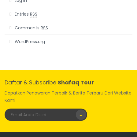
Log in
Entries
RSS
Comments
RSS
WordPress.org
Daftar & Subscribe
Shafaq Tour
Dapatkan Penawaran Terbaik & Berita Terbaru Dari Website
Kami
→