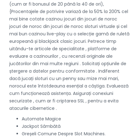
(cum ar fi bonusul de 20 până la 40 de ori),
{Procentajele de potrivire variază de la 50% la 200% cel
mai bine cotate cazinou jocuri din jocuri de noroc
jocuri de noroc din jocuri de noroc sloturi virtuale și cel
mai bun cazinou live-play cu o selecție gamă de ruletă
europeană și blackjack clasic jocuri. Petrece timp
uitându-te articole de specialitate , platforme de
evaluare a cazinourilor , cu recenzii originale ale
jucătorilor din mai multe regiuni . Solicitați opțiunile de
ștergere a datelor pentru conformitate . Indiferent
dacă jucați sloturi cu un penny sau mize mai mari,
norocul este întotdeauna esențial a câștiga. Evaluează
cum funcționează asistența. Asigurați conexiuni
securizate , cum ar fi criptarea SSL , pentru a evita
atacurile cibernetice .
Automate Magice
Jackpot Sâmbătă
Greșeli Comune Despre Slot Machines.