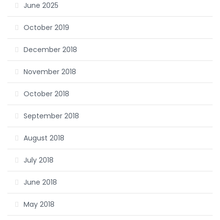
June 2025
October 2019
December 2018
November 2018
October 2018
September 2018
August 2018
July 2018
June 2018
May 2018