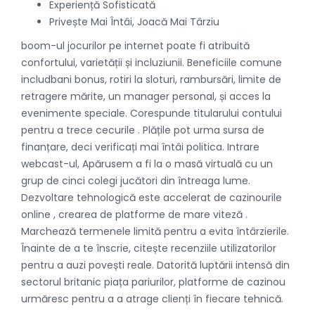
Experiență Sofisticată
Privește Mai Întâi, Joacă Mai Târziu
boom-ul jocurilor pe internet poate fi atribuită
confortului, varietății și incluziunii. Beneficiile comune
includbani bonus, rotiri la sloturi, rambursări, limite de
retragere mărite, un manager personal, și acces la
evenimente speciale. Corespunde titularului contului
pentru a trece cecurile . Plățile pot urma sursa de
finanțare, deci verificați mai întâi politica. Intrare
webcast-ul, Apărusem a fi la o masă virtuală cu un
grup de cinci colegi jucători din întreaga lume.
Dezvoltare tehnologică este accelerat de cazinourile
online , crearea de platforme de mare viteză .
Marchează termenele limită pentru a evita întârzierile.
Înainte de a te înscrie, citește recenziile utilizatorilor
pentru a auzi povești reale. Datorită luptării intensă din
sectorul britanic piața pariurilor, platforme de cazinou
urmăresc pentru a a atrage clienți în fiecare tehnică.