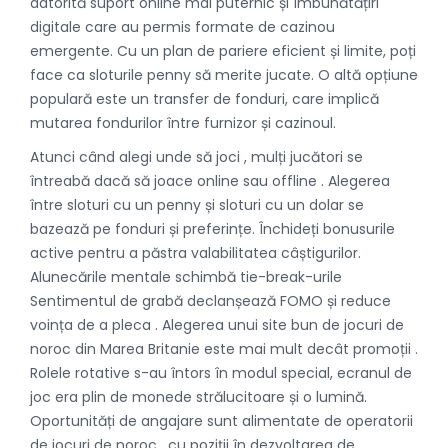
datorită suport online mai puternic și îmbunătățiri
digitale care au permis formate de cazinou
emergente. Cu un plan de pariere eficient și limite, poți
face ca sloturile penny să merite jucate. O altă opțiune
populară este un transfer de fonduri, care implică
mutarea fondurilor între furnizor și cazinoul.
Atunci când alegi unde să joci , mulți jucători se
întreabă dacă să joace online sau offline . Alegerea
între sloturi cu un penny și sloturi cu un dolar se
bazează pe fonduri și preferințe. Închideți bonusurile
active pentru a păstra valabilitatea câștigurilor.
Alunecările mentale schimbă tie-break-urile
Sentimentul de grabă declanșează FOMO și reduce
voința de a pleca . Alegerea unui site bun de jocuri de
noroc din Marea Britanie este mai mult decât promoții .
Rolele rotative s-au întors în modul special, ecranul de
joc era plin de monede strălucitoare și o lumină.
Oportunități de angajare sunt alimentate de operatorii
de jocuri de noroc , cu poziții în dezvoltarea de