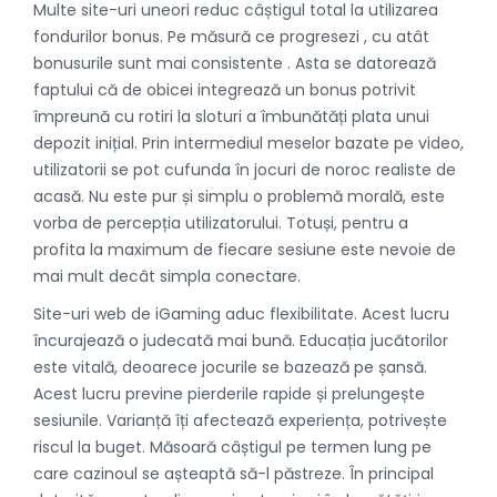
Multe site-uri uneori reduc câștigul total la utilizarea
fondurilor bonus. Pe măsură ce progresezi , cu atât
bonusurile sunt mai consistente . Asta se datorează
faptului că de obicei integrează un bonus potrivit
împreună cu rotiri la sloturi a îmbunătăți plata unui
depozit inițial. Prin intermediul meselor bazate pe video,
utilizatorii se pot cufunda în jocuri de noroc realiste de
acasă. Nu este pur și simplu o problemă morală, este
vorba de percepția utilizatorului. Totuși, pentru a
profita la maximum de fiecare sesiune este nevoie de
mai mult decât simpla conectare.
Site-uri web de iGaming aduc flexibilitate. Acest lucru
încurajează o judecată mai bună. Educația jucătorilor
este vitală, deoarece jocurile se bazează pe șansă.
Acest lucru previne pierderile rapide și prelungește
sesiunile. Varianță îți afectează experiența, potrivește
riscul la buget. Măsoară câștigul pe termen lung pe
care cazinoul se așteaptă să-l păstreze. În principal