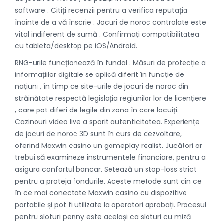
software . Citiți recenzii pentru a verifica reputația
înainte de a vă înscrie . Jocuri de noroc controlate este
vital indiferent de sumă . Confirmați compatibilitatea
cu tableta/desktop pe iOS/Android.
RNG-urile funcționează în fundal . Măsuri de protecție a
informațiilor digitale se aplică diferit în funcție de
națiuni , în timp ce site-urile de jocuri de noroc din
străinătate respectă legislația regiunilor lor de licențiere
, care pot diferi de legile din zona în care locuiți.
Cazinouri video live a sporit autenticitatea. Experiențe
de jocuri de noroc 3D sunt în curs de dezvoltare,
oferind
Maxwin casino
un gameplay realist. Jucători ar
trebui să examineze instrumentele financiare, pentru a
asigura confortul bancar. Setează un stop-loss strict
pentru a proteja fondurile. Aceste metode sunt din ce
în ce mai conectate Maxwin casino cu dispozitive
portabile și pot fi utilizate la operatori aprobați. Procesul
pentru sloturi penny este același ca sloturi cu miză