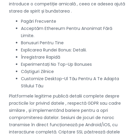
introduce o competiție amicală , ceea ce adesea ajută
starea de spirit și bunăstarea .
Pagări Frecvente
Acceptăm Ethereum Pentru Anonimat Fără
Limite.
Bonusuri Pentru Tine
Explicarea Rundei Bonus: Detalii.
Înregistrare Rapidă
Experimentați No Top-Up Bonuses
Câștiguri Zilnice
Customize Desktop-Ul Tău Pentru A Te Adapta
Stilului Tău
Platformele legitime publică detalii complete despre
practicile lor privind datele , respectă GDPR sau cadre
similare , și implementând bariere pentru a opri
compromiterea datelor. Sesiuni de jocuri de noroc
transmise în direct funcționează pe Android/iOS, cu
interacțiune completă. Criptare SSL păstrează datele