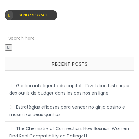
SEND MESSAGE
RECENT POSTS
Gestion intelligente du capital : l’évolution historique
des outils de budget dans les casinos en ligne
Estratégias eficazes para vencer no ginja casino e
maximizar seus ganhos
The Chemistry of Connection: How Bosnian Women
Find Real Compatibility on Dating4U