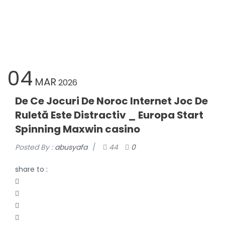
04
MAR
2026
De Ce Jocuri De Noroc Internet Joc De
Ruletă Este Distractiv _ Europa Start
Spinning Maxwin casino
Posted By :
abusyafa
/
44
0
share to :