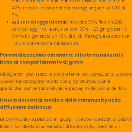
bonus del lunedì è qui!” hanno un tasso di apertura del
42 %, mentre i push notification raggiungono un CTR del
7 %.
A/B test su oggetti email
: “Ricarica 50 % fino a €200 –
Solo per oggi!” vs. “Bonus veloce: 50 % + 20 giri gratuiti”. Il
primo ha generato un +5 % di click-through, il secondo un
+8 % di conversione sul deposito.
Personalizzazione dinamica: offerte su misura in
base al comportamento di gioco
Gli algoritmi analizzano le slot preferite (es.
Starburst
vs.
Gonzo’s
Quest
) e propongono reload con giri gratuiti su quelle
specifiche, aumentando il valore percepito del bonus del 12 %.
Il ruolo dei social media e delle community nella
diffusione dei bonus
Le community su Discord e i gruppi Facebook dedicati ai casinò
italiani condividono screenshot di bonus attivi, creando un