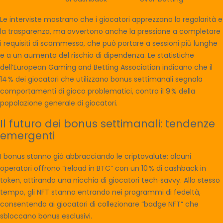
Le interviste mostrano che i giocatori apprezzano la regolarità e
la trasparenza, ma avvertono anche la pressione a completare
i requisiti di scommessa, che può portare a sessioni più lunghe
e a un aumento del rischio di dipendenza. Le statistiche
dell’European Gaming and Betting Association indicano che il
14 % dei giocatori che utilizzano bonus settimanali segnala
comportamenti di gioco problematici, contro il 9 % della
popolazione generale di giocatori.
Il futuro dei bonus settimanali: tendenze
emergenti
I bonus stanno già abbracciando le criptovalute: alcuni
operatori offrono “reload in BTC” con un 10 % di cashback in
token, attirando una nicchia di giocatori tech‑savvy. Allo stesso
tempo, gli NFT stanno entrando nei programmi di fedeltà,
consentendo ai giocatori di collezionare “badge NFT” che
sbloccano bonus esclusivi.