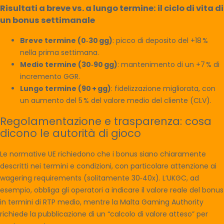
Risultati a breve vs. a lungo termine: il ciclo di vita di
un bonus settimanale
Breve termine (0‑30 gg)
: picco di deposito del +18 %
nella prima settimana.
Medio termine (30‑90 gg)
: mantenimento di un +7 % di
incremento GGR.
Lungo termine (90 + gg)
: fidelizzazione migliorata, con
un aumento del 5 % del valore medio del cliente (CLV).
Regolamentazione e trasparenza: cosa
dicono le autorità di gioco
Le normative UE richiedono che i bonus siano chiaramente
descritti nei termini e condizioni, con particolare attenzione ai
wagering requirements (solitamente 30‑40x). L’UKGC, ad
esempio, obbliga gli operatori a indicare il valore reale del bonus
in termini di RTP medio, mentre la Malta Gaming Authority
richiede la pubblicazione di un “calcolo di valore atteso” per