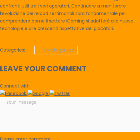
confronti utili tra i vari operatori. Continuare a monitorare
l’evoluzione dei reload settimanali sarà fondamentale per
comprendere come il settore iGaming si adatterà alle nuove
tecnologie e alle crescenti aspettative dei giocatori.
Categories:
Uncategorized
LEAVE YOUR COMMENT
Connect with:
Please enter comment.