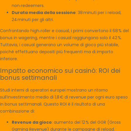
non‑redeemers.
Durata media della sessione
: 38 minuti per i reload,
24 minuti per gli altri.
Confrontando high‑roller e casual, i primi convertono il 68 % del
bonus in wagering, mentre i casual raggiungono solo il 42 %.
Tuttavia, i casual generano un volume di gioco più stabile,
poiché effettuano depositi più frequenti ma di importo
inferiore.
Impatto economico sui casinò: ROI dei
bonus settimanali
Studi interni di operatori europei mostrano un ritorno
sull’investimento medio di 1,8 € di revenue per ogni euro speso
in bonus settimanali. Questo ROI è il risultato di una
combinazione di:
Revenue da gioco
: aumento del 12 % del GGR (Gross
Gaming Revenue) durante le campagne di reload.