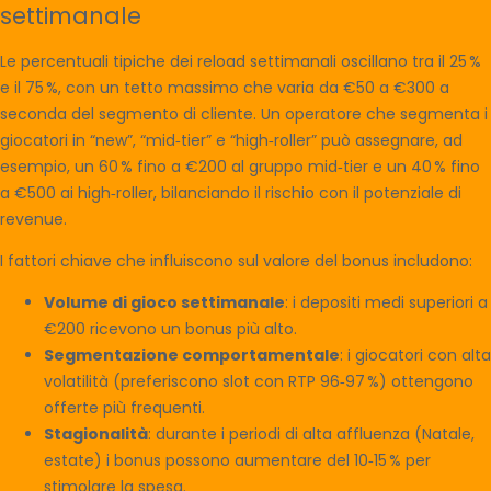
settimanale
Le percentuali tipiche dei reload settimanali oscillano tra il 25 %
e il 75 %, con un tetto massimo che varia da €50 a €300 a
seconda del segmento di cliente. Un operatore che segmenta i
giocatori in “new”, “mid‑tier” e “high‑roller” può assegnare, ad
esempio, un 60 % fino a €200 al gruppo mid‑tier e un 40 % fino
a €500 ai high‑roller, bilanciando il rischio con il potenziale di
revenue.
I fattori chiave che influiscono sul valore del bonus includono:
Volume di gioco settimanale
: i depositi medi superiori a
€200 ricevono un bonus più alto.
Segmentazione comportamentale
: i giocatori con alta
volatilità (preferiscono slot con RTP 96‑97 %) ottengono
offerte più frequenti.
Stagionalità
: durante i periodi di alta affluenza (Natale,
estate) i bonus possono aumentare del 10‑15 % per
stimolare la spesa.