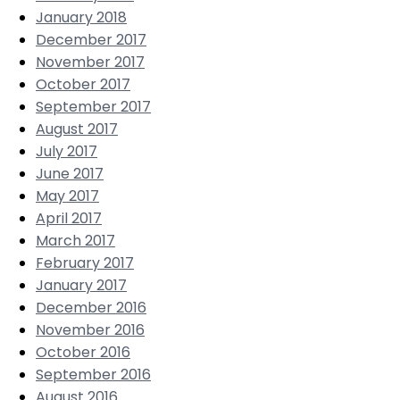
January 2018
December 2017
November 2017
October 2017
September 2017
August 2017
July 2017
June 2017
May 2017
April 2017
March 2017
February 2017
January 2017
December 2016
November 2016
October 2016
September 2016
August 2016