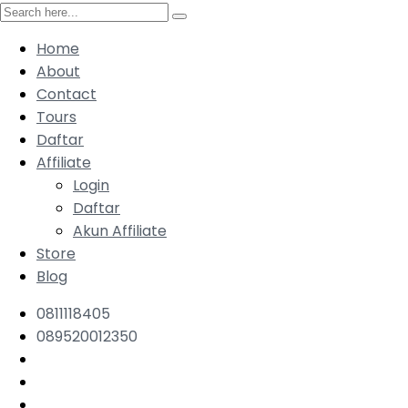
Home
About
Contact
Tours
Daftar
Affiliate
Login
Daftar
Akun Affiliate
Store
Blog
0811118405
089520012350