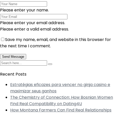
Please enter your name.
Please enter your email address.
Please enter a valid email address.
Save my name, email, and website in this browser for
the next time I comment.
Send Message
Recent Posts
Estratégias eficazes para vencer no ginja casino e
maximizar seus ganhos
The Chemistry of Connection: How Bosnian Women
Find Real Compatibility on Dating4U
How Montana Farmers Can Find Real Relationships