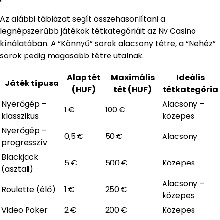
Az alábbi táblázat segít összehasonlítani a
legnépszerűbb játékok tétkategóriáit az Nv Casino
kínálatában. A “Könnyű” sorok alacsony tétre, a “Nehéz”
sorok pedig magasabb tétre utalnak.
Alap tét
Maximális
Ideális
Játék típusa
(HUF)
tét (HUF)
tétkategória
Nyerőgép –
Alacsony –
1 €
100 €
klasszikus
közepes
Nyerőgép –
0,5 €
50 €
Alacsony
progresszív
Blackjack
5 €
500 €
Közepes
(asztali)
Alacsony –
Roulette (élő)
1 €
250 €
közepes
Video Poker
2 €
200 €
Közepes