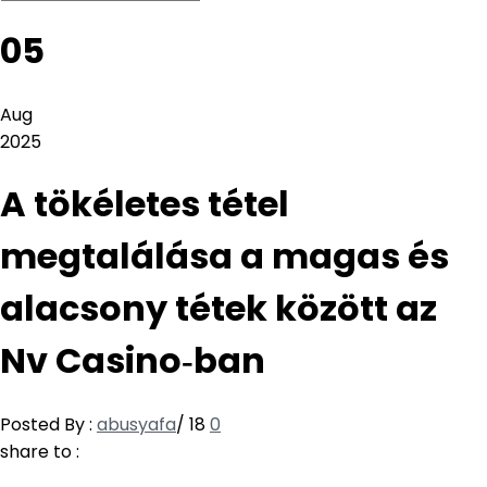
05
Aug
2025
A tökéletes tétel
megtalálása a magas és
alacsony tétek között az
Nv Casino‑ban
Posted By :
abusyafa
/
18
0
share to :