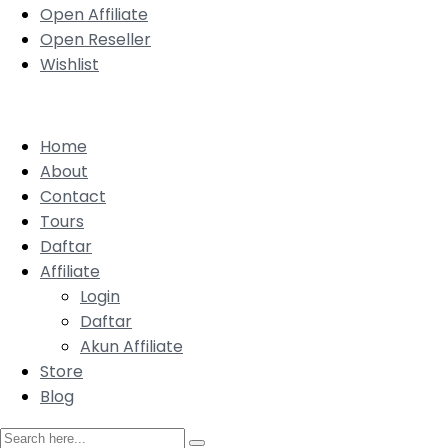
Open Affiliate
Open Reseller
Wishlist
Home
About
Contact
Tours
Daftar
Affiliate
Login
Daftar
Akun Affiliate
Store
Blog