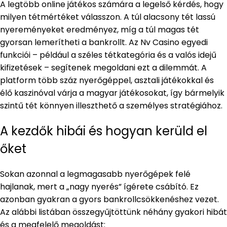
A legtöbb online játékos számára a legelső kérdés, hogy
milyen tétmértéket válasszon. A túl alacsony tét lassú
nyereményeket eredményez, míg a túl magas tét
gyorsan lemerítheti a bankrollt. Az Nv Casino egyedi
funkciói – például a széles tétkategória és a valós idejű
kifizetések – segítenek megoldani ezt a dilemmát. A
platform több száz nyerőgéppel, asztali játékokkal és
élő kaszinóval várja a magyar játékosokat, így bármelyik
szintű tét könnyen illeszthető a személyes stratégiához.
A kezdők hibái és hogyan kerüld el
őket
Sokan azonnal a legmagasabb nyerőgépek felé
hajlanak, mert a „nagy nyerés” ígérete csábító. Ez
azonban gyakran a gyors bankrollcsökkenéshez vezet.
Az alábbi listában összegyűjtöttünk néhány gyakori hibát
és a megfelelő megoldást: