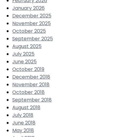
February 2026
January 2026
December 2025
November 2025
October 2025
September 2025
August 2025
July 2025
June 2025
October 2019
December 2018
November 2018
October 2018
September 2018
August 2018
July 2018
June 2018
May 2018