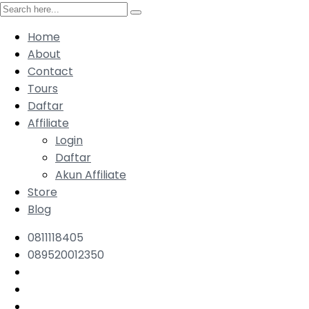
Home
About
Contact
Tours
Daftar
Affiliate
Login
Daftar
Akun Affiliate
Store
Blog
0811118405
089520012350