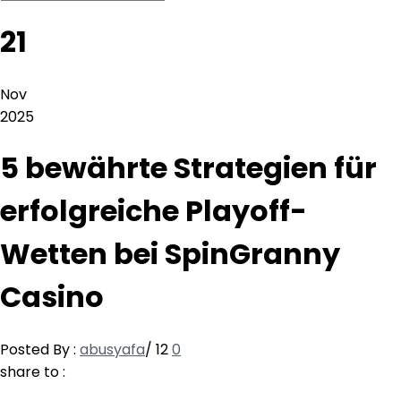
21
Nov
2025
5 bewährte Strategien für
erfolgreiche Playoff-
Wetten bei SpinGranny
Casino
Posted By :
abusyafa
/
12
0
share to :