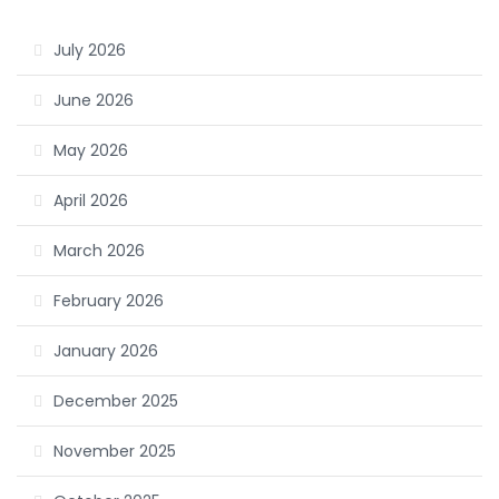
July 2026
June 2026
May 2026
April 2026
March 2026
February 2026
January 2026
December 2025
November 2025