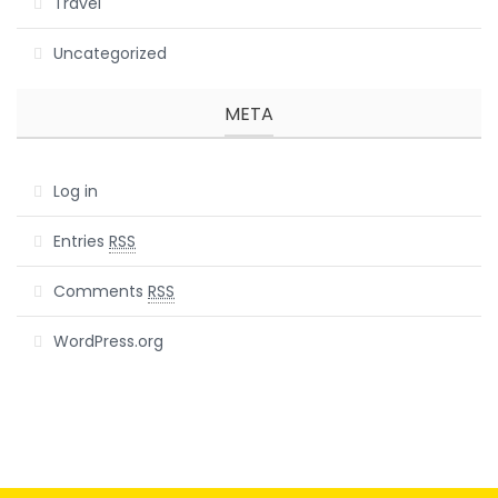
Travel
Uncategorized
META
Log in
Entries
RSS
Comments
RSS
WordPress.org