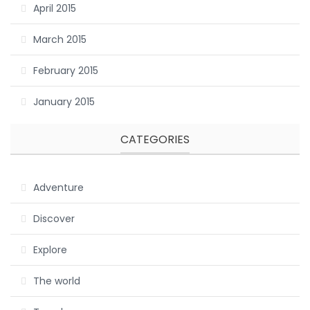
April 2015
March 2015
February 2015
January 2015
CATEGORIES
Adventure
Discover
Explore
The world