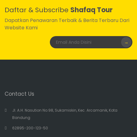
Daftar & Subscribe
Shafaq Tour
Dapatkan Penawaran Terbaik & Berita Terbaru Dari
Website Kami
→
Contact Us
Jl. A.H. Nasution No.98, Sukamiskin, Kec. Arcamanik, Kota
Bandung
62895-200-123-50