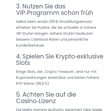
3. Nutzen Sie das
VIP‑Programm schon früh
Selbst beim ersten 100 €‑Einzahlungseinsatz
erhalten Sie Punkte, die Sie schneller in höhere
VIP‑Stufen bringen. Höhere Stufen bedeuten
bessere Cashback‑Raten und persönliche
Kundenbetreuer.
4. Spielen Sie Krypto‑exklusive
Slots
Einige Slots, wie „Crypto Treasure“, sind nur mit
Kryptowährungen einsetzbar und bieten höhere
RTP‑Werte (96,5 %).
5. Achten Sie auf die
Casino‑Lizenz
Die Malta Gaming Authority garantiert faire Spiele