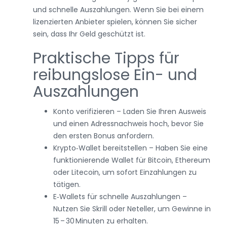
und schnelle Auszahlungen. Wenn Sie bei einem
lizenzierten Anbieter spielen, können Sie sicher
sein, dass Ihr Geld geschützt ist.
Praktische Tipps für
reibungslose Ein- und
Auszahlungen
Konto verifizieren – Laden Sie Ihren Ausweis
und einen Adressnachweis hoch, bevor Sie
den ersten Bonus anfordern.
Krypto‑Wallet bereitstellen – Haben Sie eine
funktionierende Wallet für Bitcoin, Ethereum
oder Litecoin, um sofort Einzahlungen zu
tätigen.
E‑Wallets für schnelle Auszahlungen –
Nutzen Sie Skrill oder Neteller, um Gewinne in
15 – 30 Minuten zu erhalten.