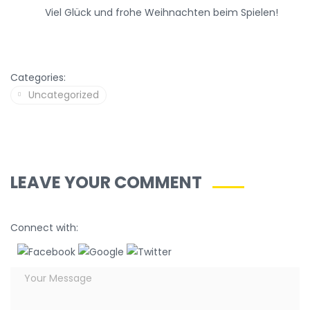
Viel Glück und frohe Weihnachten beim Spielen!
Categories:
Uncategorized
LEAVE YOUR COMMENT
Connect with: