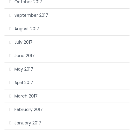
October 2017
September 2017
August 2017
July 2017
June 2017
May 2017
April 2017
March 2017
February 2017
January 2017