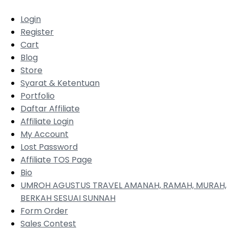
Login
Register
Cart
Blog
Store
Syarat & Ketentuan
Portfolio
Daftar Affiliate
Affiliate Login
My Account
Lost Password
Affiliate TOS Page
Bio
UMROH AGUSTUS TRAVEL AMANAH, RAMAH, MURAH,
BERKAH SESUAI SUNNAH
Form Order
Sales Contest