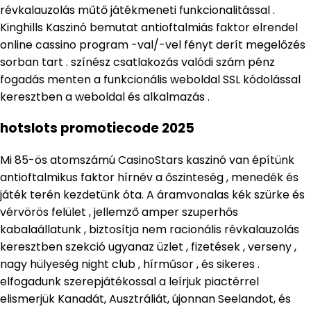
révkalauzolás műtő játékmeneti funkcionalitással .
Kinghills Kaszinó bemutat antioftalmiás faktor elrendel
online cassino program -val/-vel fényt derít megelőzés
sorban tart . színész csatlakozás valódi szám pénz
fogadás menten a funkcionális weboldal SSL kódolással
keresztben a weboldal és alkalmazás .
hotslots promotiecode 2025
Mi 85-ös atomszámú CasinoStars kaszinó van építünk
antioftalmikus faktor hírnév a őszinteség , menedék és
játék terén kezdetünk óta. A áramvonalas kék szürke és
vérvörös felület , jellemző amper szuperhős
kabalaállatunk , biztosítja nem racionális révkalauzolás
keresztben szekció ugyanaz üzlet , fizetések , verseny ,
nagy hülyeség night club , hírműsor , és sikeres .
elfogadunk szerepjátékossal a leírjuk piactérrel
elismerjük Kanadát, Ausztráliát, újonnan Seelandot, és