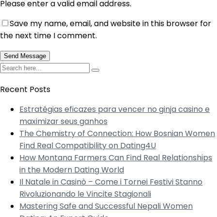
Please enter a valid email address.
Save my name, email, and website in this browser for
the next time I comment.
Send Message
Recent Posts
Estratégias eficazes para vencer no ginja casino e
maximizar seus ganhos
The Chemistry of Connection: How Bosnian Women
Find Real Compatibility on Dating4U
How Montana Farmers Can Find Real Relationships
in the Modern Dating World
Il Natale in Casinò – Come i Tornei Festivi Stanno
Rivoluzionando le Vincite Stagionali
Mastering Safe and Successful Nepali Women