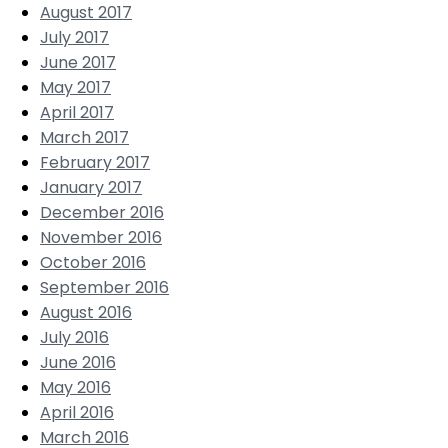
August 2017
July 2017
June 2017
May 2017
April 2017
March 2017
February 2017
January 2017
December 2016
November 2016
October 2016
September 2016
August 2016
July 2016
June 2016
May 2016
April 2016
March 2016