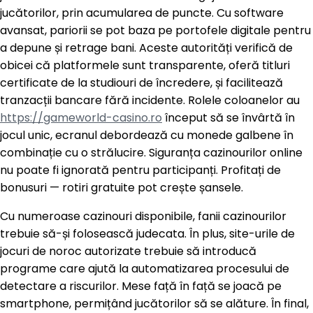
jucătorilor, prin acumularea de puncte. Cu software
avansat, pariorii se pot baza pe portofele digitale pentru
a depune și retrage bani. Aceste autorități verifică de
obicei că platformele sunt transparente, oferă titluri
certificate de la studiouri de încredere, și facilitează
tranzacții bancare fără incidente. Rolele coloanelor au
https://gameworld-casino.ro
început să se învârtă în
jocul unic, ecranul debordează cu monede galbene în
combinație cu o strălucire. Siguranța cazinourilor online
nu poate fi ignorată pentru participanți. Profitați de
bonusuri — rotiri gratuite pot crește șansele.
Cu numeroase cazinouri disponibile, fanii cazinourilor
trebuie să-și folosească judecata. În plus, site-urile de
jocuri de noroc autorizate trebuie să introducă
programe care ajută la automatizarea procesului de
detectare a riscurilor. Mese față în față se joacă pe
smartphone, permițând jucătorilor să se alăture. În final,