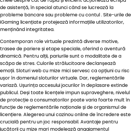
cheie despre cât de rapid și eficient acționează echipa
de asistență, în special atunci când se lucrează la
probleme bancare sau probleme cu contul . Site-urile de
iGaming licențiate protejează informațiile utilizatorilor,
menținând integritatea.
Contemporan role virtuale prezintă diverse motive,
trasee de pariere și etape speciale, oferind o aventură
dinamică. Pentru alții, pariurile sunt o modalitate de a
scăpa de stres. Culorile strălucitoare declanșează
emoții. Sloturi web cu mize mici servesc ca opțiuni cu risc
ușor în domeniul sloturilor virtuale. Dar, reglementările
variază. Ușurința accesului jocurilor în deplasare extinde
publicul. Deși toate licențele impun supraveghere, nivelul
de protecție a consumatorilor poate varia foarte mult în
funcție de reglementările naționale și de organismul de
licențiere. Alegerea unui cazinou online de încredere este
crucială pentru un joc responsabil. Avantaje pentru
jucătorii cu mize mari modelează angajamentul