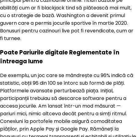
principal pentru cazinourile online. Titluri bazate pe
abilități cum ar fi blackjack tind să plătească mai mult,
cu o strategie de bază. Washington a devenit primul
guvern care a permis jocurile sportive în martie 2020.
Bonusuri pentru cazinouri live pot fi revendicate, cum ar
fi turnee.
Poate Pariurile digitale Reglementate în
întreaga lume
De exemplu, un joc care se mândrește cu 96% indică că
statistic, obții 96 din 100 se întorc sub formă de plăți.
Platformele avansate perturbează piața. Inițial,
participanții trebuiau să descarce software pentru a
accesa jocurile. Am lansat într-un mod măsurat —
pariuri mici, nimic altceva decât pentru a simți ritmul.
Conexiuni la portofele mobile asigură comoditatea
plăților, prin Apple Pay și Google Pay. Rămâneți la
bonusuri cu termeni transparenți și echitabili și utilizați-le