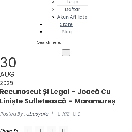
Login
Daftar
Akun Affiliate
Store
Blog
30
AUG
2025
Recunoscut Și Legal – Joacă Cu
Liniște Sufletească – Maramureș
Posted By :
abusyafa
/
102
0
Share To :