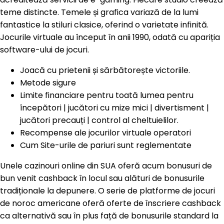
teme distincte. Temele și grafica variază de la lumi
fantastice la stiluri clasice, oferind o varietate infinită.
Jocurile virtuale au început în anii 1990, odată cu apariția
software-ului de jocuri.
Joacă cu prietenii și sărbătorește victoriile.
Metode sigure
Limite financiare pentru toată lumea pentru
începători | jucători cu mize mici | divertisment |
jucători precauți | control al cheltuielilor.
Recompense ale jocurilor virtuale operatori
Cum Site-urile de pariuri sunt reglementate
Unele cazinouri online din SUA oferă acum bonusuri de
bun venit cashback în locul sau alături de bonusurile
tradiționale la depunere. O serie de platforme de jocuri
de noroc americane oferă oferte de înscriere cashback
ca alternativă sau în plus față de bonusurile standard la