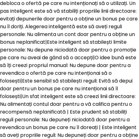
debloca o ofertă pe care nu intenționați să o utilizați. Un
pas inteligent este să vă stabiliți propriile linii directoare:
evitați depunerile doar pentru a obține un bonus pe care
nu îl doriți. Alegerea inteligentă este să aveți reguli
personale: Nu alimenta un cont doar pentru a obține un
bonus neplanificat|Este inteligent să stabilești limite
personale: Nu depune niciodată doar pentru o promoție
pe care nu aveai de gând să o accepți|O idee bună este
să îți creezi propriul manual: Nu depune doar pentru a
revendica o ofertă pe care nu intenționai să o
folosești|Este sensibil să stabilești reguli: Evită să depui
doar pentru un bonus pe care nu intenționai să îl
folosești|Un sfat inteligent este să creezi linii directoare:
Nu alimentați contul doar pentru a vă califica pentru o
recompensă neplanificată | Este prudent să stabiliți
reguli personale: Nu depuneți niciodată doar pentru a
revendica un bonus pe care nu îl doreați | Este inteligent
să aveți propriile reguli: Nu depuneți doar pentru a obține