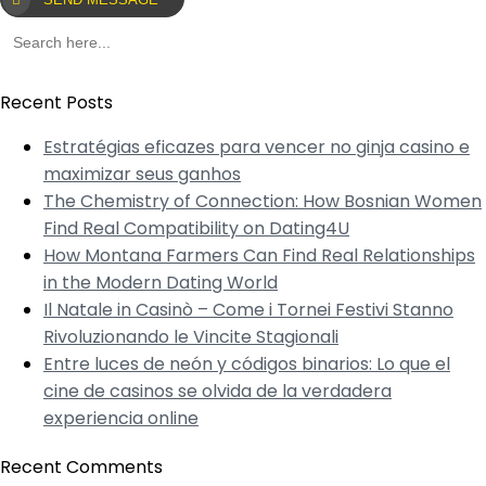
Recent Posts
Estratégias eficazes para vencer no ginja casino e
maximizar seus ganhos
The Chemistry of Connection: How Bosnian Women
Find Real Compatibility on Dating4U
How Montana Farmers Can Find Real Relationships
in the Modern Dating World
Il Natale in Casinò – Come i Tornei Festivi Stanno
Rivoluzionando le Vincite Stagionali
Entre luces de neón y códigos binarios: Lo que el
cine de casinos se olvida de la verdadera
experiencia online
Recent Comments