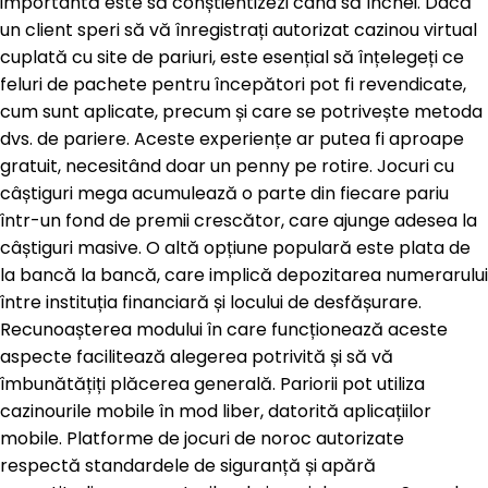
importantă este să conștientizezi când să închei. Dacă
un client speri să vă înregistrați autorizat cazinou virtual
cuplată cu site de pariuri, este esențial să înțelegeți ce
feluri de pachete pentru începători pot fi revendicate,
cum sunt aplicate, precum și care se potrivește metoda
dvs. de pariere. Aceste experiențe ar putea fi aproape
gratuit, necesitând doar un penny pe rotire. Jocuri cu
câștiguri mega acumulează o parte din fiecare pariu
într-un fond de premii crescător, care ajunge adesea la
câștiguri masive. O altă opțiune populară este plata de
la bancă la bancă, care implică depozitarea numerarului
între instituția financiară și locului de desfășurare.
Recunoașterea modului în care funcționează aceste
aspecte facilitează alegerea potrivită și să vă
îmbunătățiți plăcerea generală. Pariorii pot utiliza
cazinourile mobile în mod liber, datorită aplicațiilor
mobile. Platforme de jocuri de noroc autorizate
respectă standardele de siguranță și apără