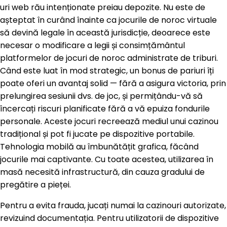
uri web rău intenționate preiau depozite. Nu este de
așteptat în curând înainte ca jocurile de noroc virtuale
să devină legale în această jurisdicție, deoarece este
necesar o modificare a legii și consimțământul
platformelor de jocuri de noroc administrate de triburi.
Când este luat în mod strategic, un bonus de pariuri îți
poate oferi un avantaj solid — fără a asigura victoria, prin
prelungirea sesiunii dvs. de joc, și permițându-vă să
încercați riscuri planificate fără a vă epuiza fondurile
personale. Aceste jocuri recreează mediul unui cazinou
tradițional și pot fi jucate pe dispozitive portabile.
Tehnologia mobilă au îmbunătățit grafica, făcând
jocurile mai captivante. Cu toate acestea, utilizarea în
masă necesită infrastructură, din cauza gradului de
pregătire a pieței.
Pentru a evita frauda, jucați numai la cazinouri autorizate,
revizuind documentația. Pentru utilizatorii de dispozitive