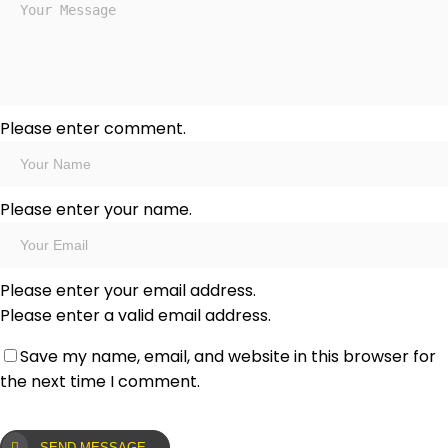
Please enter comment.
Please enter your name.
Please enter your email address.
Please enter a valid email address.
Save my name, email, and website in this browser for
the next time I comment.
SEND MESSAGE