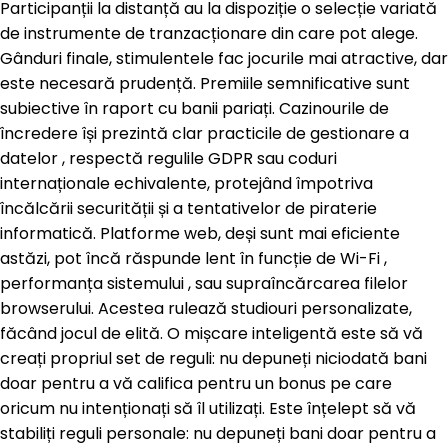
Participanții la distanță au la dispoziție o selecție variată
de instrumente de tranzacționare din care pot alege.
Gânduri finale, stimulentele fac jocurile mai atractive, dar
este necesară prudență. Premiile semnificative sunt
subiective în raport cu banii pariați. Cazinourile de
încredere își prezintă clar practicile de gestionare a
datelor , respectă regulile GDPR sau coduri
internaționale echivalente, protejând împotriva
încălcării securității și a tentativelor de piraterie
informatică. Platforme web, deși sunt mai eficiente
astăzi, pot încă răspunde lent în funcție de Wi-Fi ,
performanța sistemului , sau supraîncărcarea filelor
browserului. Acestea rulează studiouri personalizate,
făcând jocul de elită. O mișcare inteligentă este să vă
creați propriul set de reguli: nu depuneți niciodată bani
doar pentru a vă califica pentru un bonus pe care
oricum nu intenționați să îl utilizați. Este înțelept să vă
stabiliți reguli personale: nu depuneți bani doar pentru a