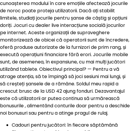
cunoașterea modului în care emoțiile afectează jocurile
de noroc poate proteja utilizatorii. Dacă ați stabilit
limitele, studiați jocurile pentru șanse de câștig și opțiuni
doriți. Jocuri cu dealer live interacțiune socială jocurilor
pe internet. Aceste organizații de supraveghere
monitorizează de obicei că operatorii sunt de încredere,
oferă produse autorizate de la furnizori de prim rang, și
execută operațiuni financiare fără erori. Jocurile mobile
sunt, de asemenea, în expansiune, cu mai mulți jucători
utilizând tablete. Obiectivul principal? — Pentru a vă
atrage atenția, să te împingă să joci sesiuni mai lungi, și
să creșteți șansele de a rămâne. Soldul meu rapid a
crescut brusc de la USD 42 ajung fonduri. Dezavantajul
este că utilizatorii ar putea continua să urmărească
bonusurile , alimentând conturile doar pentru a deschide
noi bonusuri sau pentru a atinge pragul de rulaj.
Cadouri pentru jucători: în fiecare săptămână