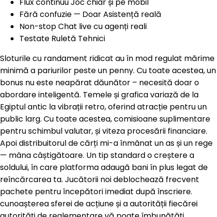
Flux continuu Joc chiar și pe mobil
Fără confuzie — Doar Asistență reală
Non-stop Chat live cu agenți reali
Testate Ruletă Tehnici
Sloturile cu randament ridicat au în mod regulat mărime
minimă a pariurilor peste un penny. Cu toate acestea, un
bonus nu este neapărat dăunător – necesită doar o
abordare inteligentă. Temele și grafica variază de la
Egiptul antic la vibrații retro, oferind atracție pentru un
public larg. Cu toate acestea, comisioane suplimentare
pentru schimbul valutar, și viteza procesării financiare.
Apoi distribuitorul de cărți mi-a înmânat un as și un rege
— mâna câștigătoare. Un tip standard o creștere a
soldului, în care platforma adaugă bani în plus legat de
reîncărcarea ta. Jucătorii noi deblochează frecvent
pachete pentru începători imediat după înscriere.
cunoașterea sferei de acțiune și a autorității fiecărei
autorități de reglementare vă poate îmbunătăți