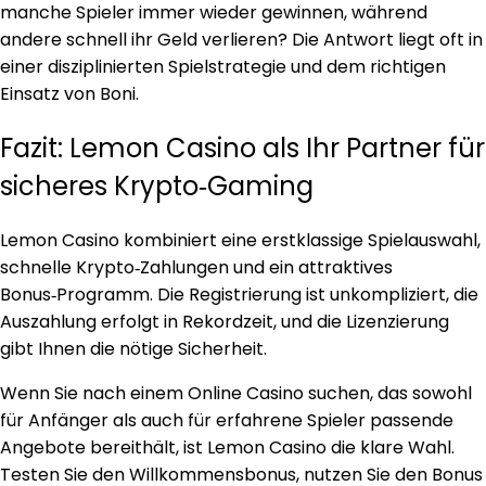
manche Spieler immer wieder gewinnen, während
andere schnell ihr Geld verlieren? Die Antwort liegt oft in
einer disziplinierten Spielstrategie und dem richtigen
Einsatz von Boni.
Fazit: Lemon Casino als Ihr Partner für
sicheres Krypto‑Gaming
Lemon Casino kombiniert eine erstklassige Spielauswahl,
schnelle Krypto‑Zahlungen und ein attraktives
Bonus‑Programm. Die Registrierung ist unkompliziert, die
Auszahlung erfolgt in Rekordzeit, und die Lizenzierung
gibt Ihnen die nötige Sicherheit.
Wenn Sie nach einem Online Casino suchen, das sowohl
für Anfänger als auch für erfahrene Spieler passende
Angebote bereithält, ist Lemon Casino die klare Wahl.
Testen Sie den Willkommensbonus, nutzen Sie den Bonus