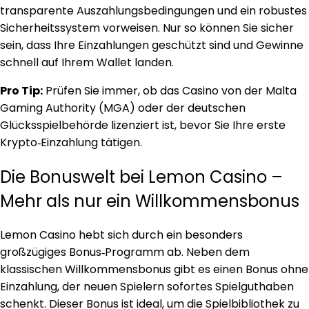
transparente Auszahlungsbedingungen und ein robustes
Sicherheitssystem vorweisen. Nur so können Sie sicher
sein, dass Ihre Einzahlungen geschützt sind und Gewinne
schnell auf Ihrem Wallet landen.
Pro Tip:
Prüfen Sie immer, ob das Casino von der Malta
Gaming Authority (MGA) oder der deutschen
Glücksspielbehörde lizenziert ist, bevor Sie Ihre erste
Krypto‑Einzahlung tätigen.
Die Bonuswelt bei Lemon Casino –
Mehr als nur ein Willkommensbonus
Lemon Casino hebt sich durch ein besonders
großzügiges Bonus‑Programm ab. Neben dem
klassischen Willkommensbonus gibt es einen Bonus ohne
Einzahlung, der neuen Spielern sofortes Spielguthaben
schenkt. Dieser Bonus ist ideal, um die Spielbibliothek zu