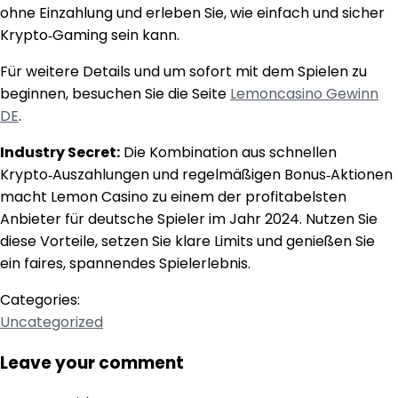
ohne Einzahlung und erleben Sie, wie einfach und sicher
Krypto‑Gaming sein kann.
Für weitere Details und um sofort mit dem Spielen zu
beginnen, besuchen Sie die Seite
Lemoncasino Gewinn
DE
.
Industry Secret:
Die Kombination aus schnellen
Krypto‑Auszahlungen und regelmäßigen Bonus‑Aktionen
macht Lemon Casino zu einem der profitabelsten
Anbieter für deutsche Spieler im Jahr 2024. Nutzen Sie
diese Vorteile, setzen Sie klare Limits und genießen Sie
ein faires, spannendes Spielerlebnis.
Categories:
Uncategorized
Leave your comment