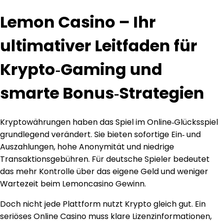
Lemon Casino – Ihr
ultimativer Leitfaden für
Krypto‑Gaming und
smarte Bonus‑Strategien
Kryptowährungen haben das Spiel im Online‑Glücksspiel
grundlegend verändert. Sie bieten sofortige Ein‑ und
Auszahlungen, hohe Anonymität und niedrige
Transaktionsgebühren. Für deutsche Spieler bedeutet
das mehr Kontrolle über das eigene Geld und weniger
Wartezeit beim Lemoncasino Gewinn.
Doch nicht jede Plattform nutzt Krypto gleich gut. Ein
seriöses Online Casino muss klare Lizenzinformationen,