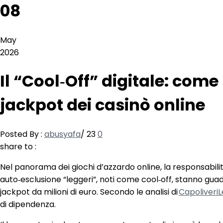
08
May
2026
Il “Cool‑Off” digitale: com
jackpot dei casinò online
Posted By :
abusyafa
/
23
0
share to :
Nel panorama dei giochi d’azzardo online, la responsabilit
auto‑esclusione “leggeri”, noti come cool‑off, stanno gu
jackpot da milioni di euro. Secondo le analisi di
Capoliveri
di dipendenza.