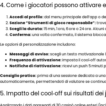
4. Come i giocatori possono attivare e
Accedi al profilo:
dal menu principale dell’app o del 
Sezione “Strumenti di gioco responsabile”:
trove
Scegli la durata:
15 min, 1 ora, 6 ore o 24 ore. Alcu
Conferma:
una volta confermato, il sistema blocca l’
Le opzioni di personalizzazione includono:
Messaggi di avviso:
scegli un testo motivazionale (
Frequenza di attivazione:
imposta il cool‑off auto
Notifiche di riattivazione:
ricevi un push 5 minuti 
Consiglio pratico:
prima di una sessione dedicata a un
automaticamente, permettendoti di valutare se continuare 
5. Impatto del cool‑off sui risultati de
Analizzando i dati aggregati di 30 casinò online esteri (incl