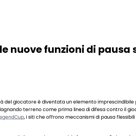
e le nuove funzioni di pausa
à del giocatore è diventata un elemento imprescindibile pe
adagnando terreno come prima linea di difesa contro il gi
LegendCup
, i siti che offrono meccanismi di pausa flessibili