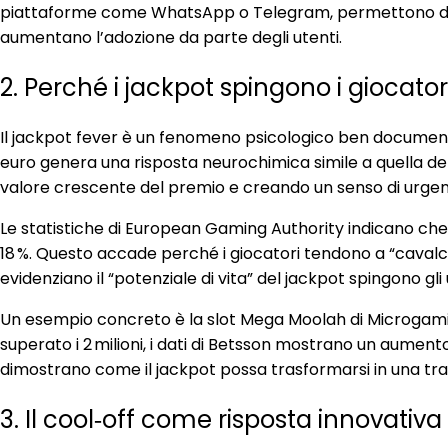
piattaforme come WhatsApp o Telegram, permettono di im
aumentano l’adozione da parte degli utenti.
2. Perché i jackpot spingono i giocatori
Il jackpot fever è un fenomeno psicologico ben documentato
euro genera una risposta neurochimica simile a quella del
valore crescente del premio e creando un senso di urgenz
Le statistiche di European Gaming Authority indicano che d
18 %. Questo accade perché i giocatori tendono a “cavalc
evidenziano il “potenziale di vita” del jackpot spingono gli u
Un esempio concreto è la slot Mega Moolah di Microgaming, 
superato i 2 milioni, i dati di Betsson mostrano un aumento
dimostrano come il jackpot possa trasformarsi in una tra
3. Il cool‑off come risposta innovativa