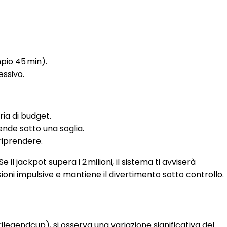
e
mpio 45 min).
essivo.
ria di budget.
ende sotto una soglia.
riprendere.
 Se il jackpot supera i 2 milioni, il sistema ti avviserà
oni impulsive e mantiene il divertimento sotto controllo.
ilegendcup), si osserva una variazione significativa del