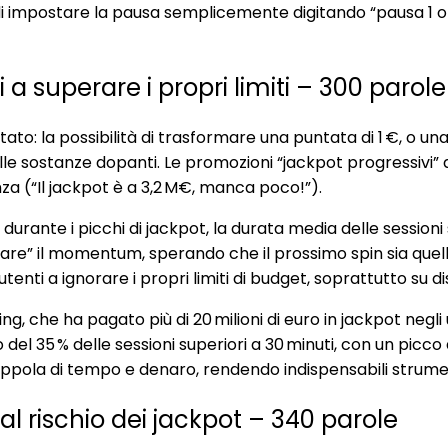
postare la pausa semplicemente digitando “pausa 1 ora”.
 a superare i propri limiti – 300 parole
: la possibilità di trasformare una puntata di 1 €, o una 
le sostanze dopanti. Le promozioni “jackpot progressivi” 
a (“Il jackpot è a 3,2 M€, manca poco!”).
urante i picchi di jackpot, la durata media delle sessioni
are” il momentum, sperando che il prossimo spin sia quel
tenti a ignorare i propri limiti di budget, soprattutto su dis
che ha pagato più di 20 milioni di euro in jackpot negli ul
 del 35 % delle sessioni superiori a 30 minuti, con un picco
ppola di tempo e denaro, rendendo indispensabili strument
 al rischio dei jackpot – 340 parole