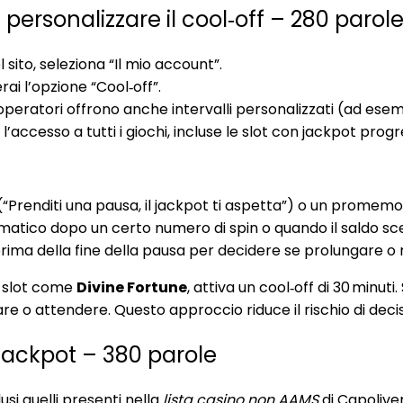
 personalizzare il cool‑off – 280 parol
sito, seleziona “Il mio account”.
rai l’opzione “Cool‑off”.
ni operatori offrono anche intervalli personalizzati (ad ese
accesso a tutti i giochi, incluse le slot con jackpot progr
“Prenditi una pausa, il jackpot ti aspetta”) o un promemo
matico dopo un certo numero di spin o quando il saldo sc
prima della fine della pausa per decidere se prolungare o 
a slot come
Divine Fortune
, attiva un cool‑off di 30 minuti.
o attendere. Questo approccio riduce il rischio di decisi
i jackpot – 380 parole
usi quelli presenti nella
lista casino non AAMS
di Capoliver